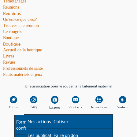
Témoignages
Réunions
Réunions
Qu'est-ce que c'est?
Trouver une réunion
Le congrès
Boutique
Boutique
Accueil de la boutique
Livres
Revues
Professionnels de santé
Petits matériels et jeux
Une association pour le soutien à l’allaitement maternel
Forum
FAQ
Contacts
Nos actions
Soutenir
Les pros
Avant la naissance
Nos actions
Besoin d'aide?
Cotiser
Formations et
conférences
Les débuts
Les publications
Répertoire de tous les
Faire un don