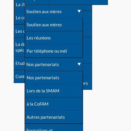
contacts
La JIA
Une difficulté d'allaitement ?
Soutien aux mères
Contact presse
Le congrès
Cas particuliers
Soutien aux mères
Dossier de presse
Les dossiers de l'allaitement
Mythes et vérités
Les réunions
Soutenir LLL
La documentation
spécialisée
Devenir animatrice ?
Par téléphone ou mél
Livre d'or
Etudes récentes
Une question sur le site
Nos partenariats
Forum
Contact
Nos partenariats
S'inscrire à nos newsletters
Lors de la SMAM
à la CoFAM
Autres partenariats
Formations et