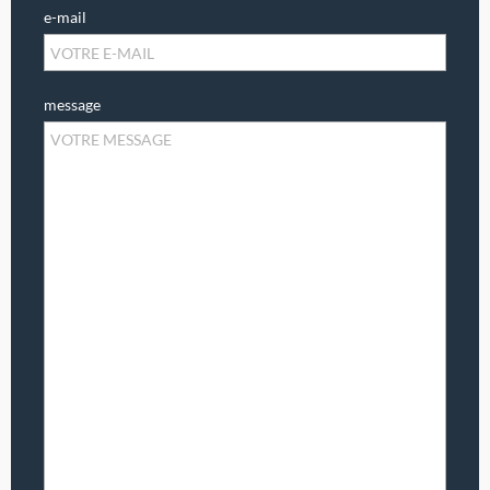
e-mail
message