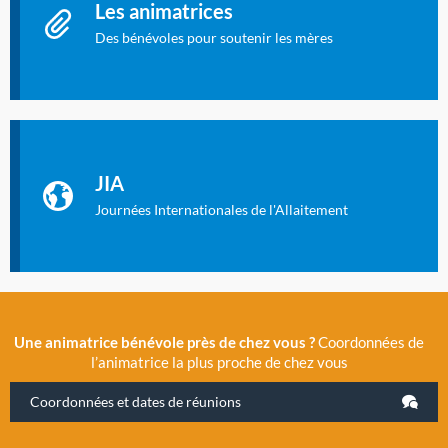
Les animatrices
Des bénévoles pour soutenir les mères
Identifiant oublié ?
Mot de passe oublié ?
Les Journées Internationales de l'Allaitement
La Cité des Sciences et de l’Industrie a accueilli en novembre
JIA
2019 la 11e Journée Internationale de l’Allaitement, un
évènement exceptionnel organisé par LLL France.
Journées Internationales de l'Allaitement
Une animatrice bénévole près de chez vous ?
Coordonnées de
l’animatrice la plus proche de chez vous
Coordonnées et dates de réunions