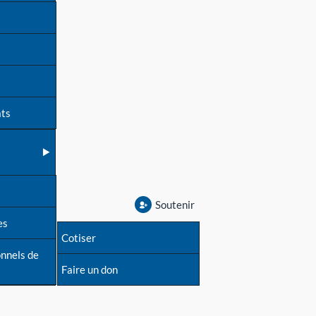
ats
Soutenir
es
Cotiser
onnels de
Faire un don