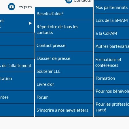
Contacts
Les pros
Nos partenariats
Besoin d'aide?
Lors de la SMAM
et
s
Répertoire de tous les
contacts
à la CoFAM
Contact presse
Autres partenari
Dossier de presse
Formations et
conférences
 de l'allaitement
Soutenir LLL
Formation
tation
Livre d'or
Pour nos bénévol
entes
Forum
Pour les professi
santé
S'inscrire à nos newsletters