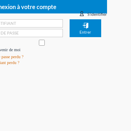
exion à votre compte
S'identifier
venir de moi
 passe perdu ?
iant perdu ?