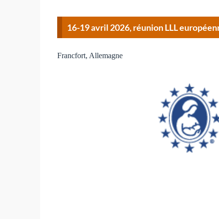
16-19 avril 2026, réunion LLL europée
Francfort, Allemagne