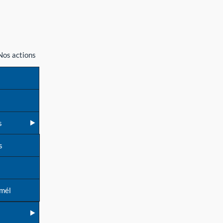
Nos actions
s
s
 mél