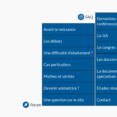
FAQ
Formations 
conférence
Avant la naissance
La JIA
Les débuts
Le congrès
Une difficulté d'allaitement ?
Les dossiers
Cas particuliers
La documen
Mythes et vérités
spécialisée
Devenir animatrice ?
Etudes réc
Une question sur le site
Contact
Forum