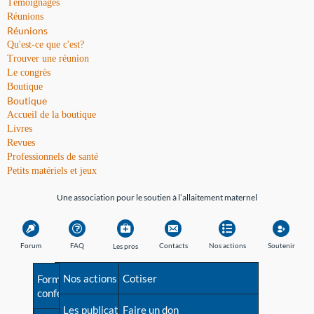
Témoignages
Réunions
Réunions
Qu'est-ce que c'est?
Trouver une réunion
Le congrès
Boutique
Boutique
Accueil de la boutique
Livres
Revues
Professionnels de santé
Petits matériels et jeux
Une association pour le soutien à l’allaitement maternel
Forum
FAQ
Contacts
Nos actions
Soutenir
Les pros
Avant la naissance
Nos actions
Besoin d'aide?
Cotiser
Formations et
conférences
Les débuts
Les publications
Répertoire de tous les
Faire un don