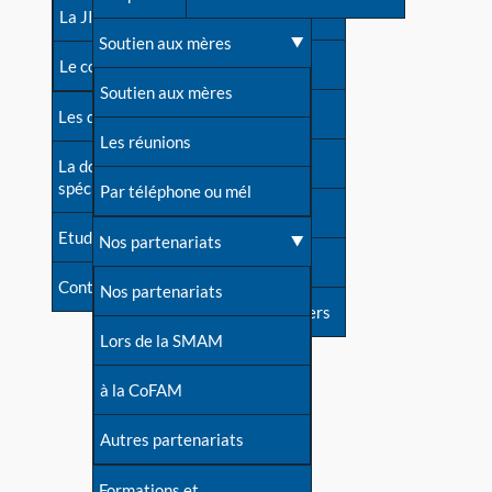
contacts
La JIA
Une difficulté d'allaitement ?
Soutien aux mères
Contact presse
Le congrès
Cas particuliers
Soutien aux mères
Dossier de presse
Les dossiers de l'allaitement
Mythes et vérités
Les réunions
Soutenir LLL
La documentation
spécialisée
Devenir animatrice ?
Par téléphone ou mél
Livre d'or
Etudes récentes
Une question sur le site
Nos partenariats
Forum
Contact
Nos partenariats
S'inscrire à nos newsletters
Lors de la SMAM
à la CoFAM
Autres partenariats
Formations et