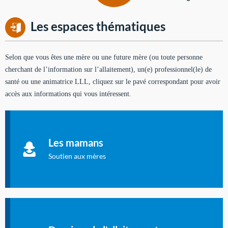
Les espaces thématiques
Selon que vous êtes une mère ou une future mère (ou toute personne
cherchant de l’information sur l’allaitement), un(e) professionnel(le) de
santé ou une animatrice LLL, cliquez sur le pavé correspondant pour avoir
accès aux informations qui vous intéressent.
Soutien aux mères
Informations sur l'allaitement et le maternage, pour vous aider
Les mamans
à allaiter et vous informer : toutes les rubriques qui
concernent l'allaitement.
Soutien aux mères
Les dossiers de l'allaitement
Publication en langue française qui fait le point sur les