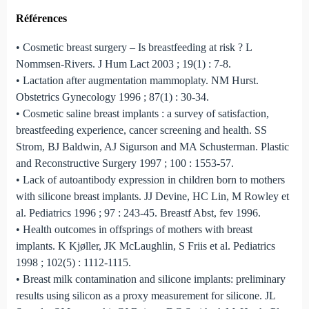
Références
• Cosmetic breast surgery – Is breastfeeding at risk ? L
Nommsen-Rivers. J Hum Lact 2003 ; 19(1) : 7-8.
• Lactation after augmentation mammoplaty. NM Hurst.
Obstetrics Gynecology 1996 ; 87(1) : 30-34.
• Cosmetic saline breast implants : a survey of satisfaction,
breastfeeding experience, cancer screening and health. SS
Strom, BJ Baldwin, AJ Sigurson and MA Schusterman. Plastic
and Reconstructive Surgery 1997 ; 100 : 1553-57.
• Lack of autoantibody expression in children born to mothers
with silicone breast implants. JJ Devine, HC Lin, M Rowley et
al. Pediatrics 1996 ; 97 : 243-45. Breastf Abst, fev 1996.
• Health outcomes in offsprings of mothers with breast
implants. K Kjøller, JK McLaughlin, S Friis et al. Pediatrics
1998 ; 102(5) : 1112-1115.
• Breast milk contamination and silicone implants: preliminary
results using silicon as a proxy measurement for silicone. JL