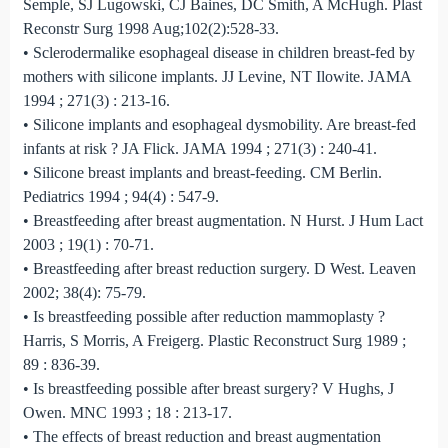
Semple, SJ Lugowski, CJ Baines, DC Smith, A McHugh. Plast
Reconstr Surg 1998 Aug;102(2):528-33.
• Sclerodermalike esophageal disease in children breast-fed by
mothers with silicone implants. JJ Levine, NT Ilowite. JAMA
1994 ; 271(3) : 213-16.
• Silicone implants and esophageal dysmobility. Are breast-fed
infants at risk ? JA Flick. JAMA 1994 ; 271(3) : 240-41.
• Silicone breast implants and breast-feeding. CM Berlin.
Pediatrics 1994 ; 94(4) : 547-9.
• Breastfeeding after breast augmentation. N Hurst. J Hum Lact
2003 ; 19(1) : 70-71.
• Breastfeeding after breast reduction surgery. D West. Leaven
2002; 38(4): 75-79.
• Is breastfeeding possible after reduction mammoplasty ?
Harris, S Morris, A Freigerg. Plastic Reconstruct Surg 1989 ;
89 : 836-39.
• Is breastfeeding possible after breast surgery? V Hughs, J
Owen. MNC 1993 ; 18 : 213-17.
• The effects of breast reduction and breast augmentation