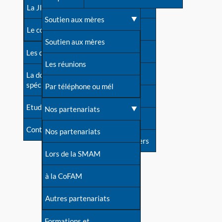
contacts
La JIA
Une difficulté d'allaitement ?
Soutien aux mères
Contact presse
Le congrès
Cas particuliers
Soutien aux mères
Dossier de presse
Les dossiers de l'allaitement
Mythes et vérités
Les réunions
Soutenir LLL
La documentation
spécialisée
Devenir animatrice ?
Par téléphone ou mél
Livre d'or
Etudes récentes
Une question sur le site
Nos partenariats
Forum
Contact
Nos partenariats
S'inscrire à nos newsletters
Lors de la SMAM
à la CoFAM
Autres partenariats
Formations et