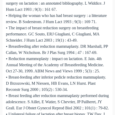
surgery on lactation : an annotated bibliography. L Widdice. J
Hum Lact 1993 ; 9(3) : 161 67.
• Helping the woman who has had breast surgery : a litterature
review. B Soderstrom. J Hum Lact 1993 ; 9(3) : 169 71.
• The impact of breast reduction surgery on breastfeeding
performance. GC Souto, ERJ Giugliani, C Giugliani, MA
Schneider. J Hum Lact 2003 ; 19(1) : 43-49.
• Breastfeeding after reduction mammaplasty. DR Marshall, PP
Callan, W Nicholson. Br J Plas Surg 1994 ; 47 : 167-69.
• Reduction mammoplasty : impact on lactation. E Jain. 4th
Annual Meeting of the Academy of Breastfeeding Medicine.
Oct 27-30, 1999. ABM News and Views 1999 ; 5(3) : 25.
• Breast-feeding after inferior pedicle reduction mammaplasty.
D Brzozowski, M Niessen, HB Evans, LN Hurst. Plast
Reconstr Surg 2000 ; 105(2) : 530-34.
• Breast feeding after reduction mammaplasty performed during
adolescence. S Aillet, E Watier, S Chevrier, JP Pailheret, JY
Grall. Eur J Obstet Gynecol Reprod Biol 2002 ; 101(1) : 79-82.
• Unilateral failure of lactation after breast biopsy. TW Day. J