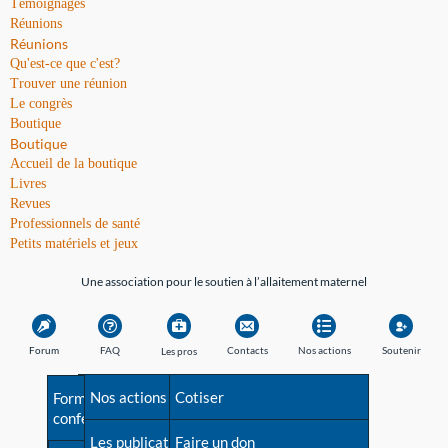
Témoignages
Réunions
Réunions
Qu'est-ce que c'est?
Trouver une réunion
Le congrès
Boutique
Boutique
Accueil de la boutique
Livres
Revues
Professionnels de santé
Petits matériels et jeux
Une association pour le soutien à l’allaitement maternel
Forum
FAQ
Contacts
Nos actions
Soutenir
Les pros
Avant la naissance
Nos actions
Besoin d'aide?
Cotiser
Formations et
conférences
Les débuts
Les publications
Répertoire de tous les
Faire un don