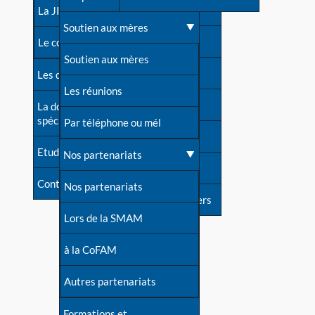
contacts
La JIA
Une difficulté d'allaitement ?
Soutien aux mères
Contact presse
Le congrès
Cas particuliers
Soutien aux mères
Dossier de presse
Les dossiers de l'allaitement
Mythes et vérités
Les réunions
Soutenir LLL
La documentation
spécialisée
Devenir animatrice ?
Par téléphone ou mél
Livre d'or
Etudes récentes
Une question sur le site
Nos partenariats
Forum
Contact
Nos partenariats
S'inscrire à nos newsletters
Lors de la SMAM
à la CoFAM
Autres partenariats
Formations et