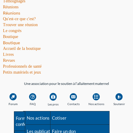
Témoignages
Réunions
Réunions
Qu'est-ce que c'est?
Trouver une réunion
Le congrès
Boutique
Boutique
Accueil de la boutique
Livres
Revues
Professionnels de santé
Petits matériels et jeux
Une association pour le soutien à l’allaitement maternel
Forum
FAQ
Contacts
Nos actions
Soutenir
Les pros
Avant la naissance
Nos actions
Besoin d'aide?
Cotiser
Formations et
conférences
Les débuts
Les publications
Répertoire de tous les
Faire un don