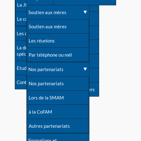
contacts
La JIA
Une difficulté d'allaitement ?
Soutien aux mères
Contact presse
Le congrès
Cas particuliers
Soutien aux mères
Dossier de presse
Les dossiers de l'allaitement
Mythes et vérités
Les réunions
Soutenir LLL
La documentation
spécialisée
Devenir animatrice ?
Par téléphone ou mél
Livre d'or
Etudes récentes
Une question sur le site
Nos partenariats
Forum
Contact
Nos partenariats
S'inscrire à nos newsletters
Lors de la SMAM
à la CoFAM
Autres partenariats
Formations et