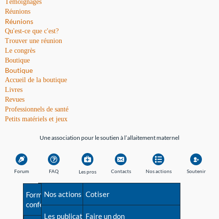
Témoignages
Réunions
Réunions
Qu'est-ce que c'est?
Trouver une réunion
Le congrès
Boutique
Boutique
Accueil de la boutique
Livres
Revues
Professionnels de santé
Petits matériels et jeux
Une association pour le soutien à l’allaitement maternel
Forum
FAQ
Contacts
Nos actions
Soutenir
Les pros
Avant la naissance
Nos actions
Besoin d'aide?
Cotiser
Formations et
conférences
Les débuts
Les publications
Répertoire de tous les
Faire un don