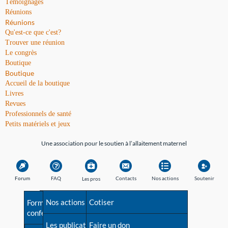
Témoignages
Réunions
Réunions
Qu'est-ce que c'est?
Trouver une réunion
Le congrès
Boutique
Boutique
Accueil de la boutique
Livres
Revues
Professionnels de santé
Petits matériels et jeux
Une association pour le soutien à l’allaitement maternel
Forum
FAQ
Contacts
Nos actions
Soutenir
Les pros
Avant la naissance
Nos actions
Besoin d'aide?
Cotiser
Formations et
conférences
Les débuts
Les publications
Répertoire de tous les
Faire un don