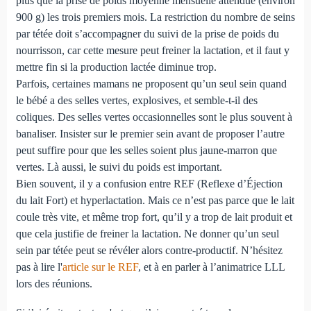
plus que la prise de poids moyenne mensuelle attendue (environ
900 g) les trois premiers mois. La restriction du nombre de seins
par tétée doit s’accompagner du suivi de la prise de poids du
nourrisson, car cette mesure peut freiner la lactation, et il faut y
mettre fin si la production lactée diminue trop.
Parfois, certaines mamans ne proposent qu’un seul sein quand
le bébé a des selles vertes, explosives, et semble-t-il des
coliques. Des selles vertes occasionnelles sont le plus souvent à
banaliser. Insister sur le premier sein avant de proposer l’autre
peut suffire pour que les selles soient plus jaune-marron que
vertes. Là aussi, le suivi du poids est important.
Bien souvent, il y a confusion entre REF (Reflexe d’Éjection
du lait Fort) et hyperlactation. Mais ce n’est pas parce que le lait
coule très vite, et même trop fort, qu’il y a trop de lait produit et
que cela justifie de freiner la lactation. Ne donner qu’un seul
sein par tétée peut se révéler alors contre-productif. N’hésitez
pas à lire l'
article sur le REF
, et à en parler à l’animatrice LLL
lors des réunions.