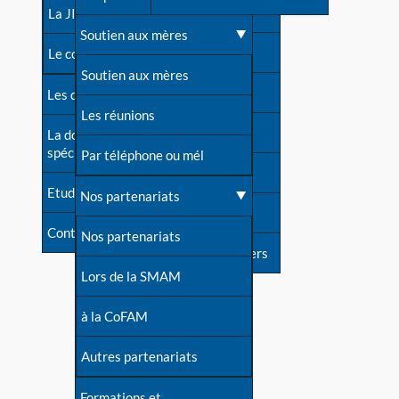
contacts
La JIA
Une difficulté d'allaitement ?
Soutien aux mères
Contact presse
Le congrès
Cas particuliers
Soutien aux mères
Dossier de presse
Les dossiers de l'allaitement
Mythes et vérités
Les réunions
Soutenir LLL
La documentation
spécialisée
Devenir animatrice ?
Par téléphone ou mél
Livre d'or
Etudes récentes
Une question sur le site
Nos partenariats
Forum
Contact
Nos partenariats
S'inscrire à nos newsletters
Lors de la SMAM
à la CoFAM
Autres partenariats
Formations et