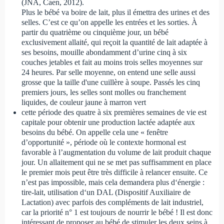
(JNA, Caen, 2012).
Plus le bébé va boire de lait, plus il émettra des urines et des
selles. C’est ce qu’on appelle les entrées et les sorties. À
partir du quatrième ou cinquième jour, un bébé
exclusivement allaité, qui reçoit la quantité de lait adaptée à
ses besoins, mouille abondamment d’urine cinq à six
couches jetables et fait au moins trois selles moyennes sur
24 heures. Par selle moyenne, on entend une selle aussi
grosse que la taille d'une cuillère à soupe. Passés les cinq
premiers jours, les selles sont molles ou franchement
liquides, de couleur jaune à marron vert
cette période des quatre à six premières semaines de vie est
capitale pour obtenir une production lactée adaptée aux
besoins du bébé. On appelle cela une « fenêtre
d’opportunité », période où le contexte hormonal est
favorable à l’augmentation du volume de lait produit chaque
jour. Un allaitement qui ne se met pas suffisamment en place
le premier mois peut être très difficile à relancer ensuite. Ce
n’est pas impossible, mais cela demandera plus d‘énergie :
tire-lait, utilisation d‘un DAL (Dispositif Auxiliaire de
Lactation) avec parfois des compléments de lait industriel,
car la priorité n° 1 est toujours de nourrir le bébé ! Il est donc
intéressant de proposer au bébé de stimuler les deux seins à