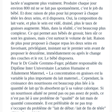
lactée n’augmente plus vraiment. Produire chaque jour
environ 800 ml ne se fait pas spontanément, c’est le job du
bébé. Et donc raison de plus pour lui proposer à chaque
tétée les deux seins, et il disposera. Oui, la composition du
lait varie, et plus le sein est vidé, drainé, plus le taux de
graisses augmente. Mais, dans la réalité, c’est beaucoup plus
complexe. Ce qui permet aux bébés de grossir, bien sûr ce
sont les graisses, mais c'est surtout le volume de lait. Raison
de plus pour proposer à chaque repas les deux seins en
favorisant, privilégiant, insistant sur le premier sein avant de
proposer le deuxième, immédiatement ou après le change
des couches et le rot. Le bébé disposera.
Pour le Dr Gisèle Gremmo-Feger, pédiatre responsable du
Diplôme Inter Universitaire Lactation Humaine et
Allaitement Maternel, « La concentration en graisses est la
variable la plus importante du lait maternel... Cependant, la
croissance des nourrissons est beaucoup plus liée à la
quantité de lait qu’ils absorbent qu’à sa valeur calorique. Si
un nourrisson allaité ne prend pas ou pas assez de poids, ce
n’est pas lié à une problème de "qualité" de lait mais de
quantité consommée. Il est préférable de ne pas trop
s’occuper du problème de "lait de début / lait de fin de tétée"