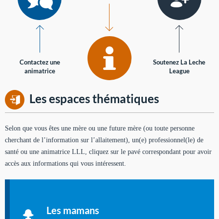
Contactez une
Soutenez La Leche
animatrice
League
Les espaces thématiques
Selon que vous êtes une mère ou une future mère (ou toute personne
cherchant de l’information sur l’allaitement), un(e) professionnel(le) de
santé ou une animatrice LLL, cliquez sur le pavé correspondant pour avoir
accès aux informations qui vous intéressent.
Soutien aux mères
Informations sur l'allaitement et le maternage, pour vous aider
Les mamans
à allaiter et vous informer : toutes les rubriques qui