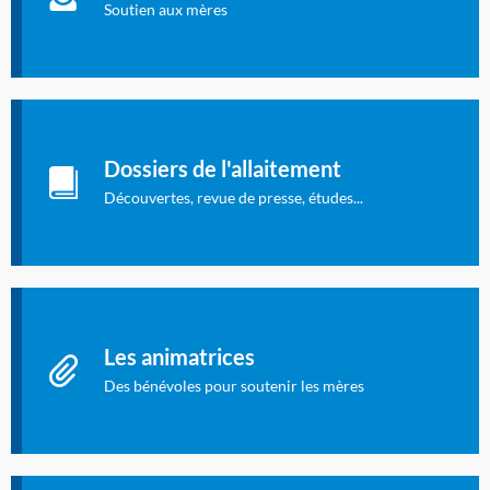
concernent l'allaitement.
Soutien aux mères
Les dossiers de l'allaitement
Publication en langue française qui fait le point sur les
Dossiers de l'allaitement
dernières études sur l'allaitement publiées dans la presse
internationale.
Découvertes, revue de presse, études...
Connexion à l'espace privé
Les animatrices
Des bénévoles pour soutenir les mères
Identifiant oublié ?
Mot de passe oublié ?