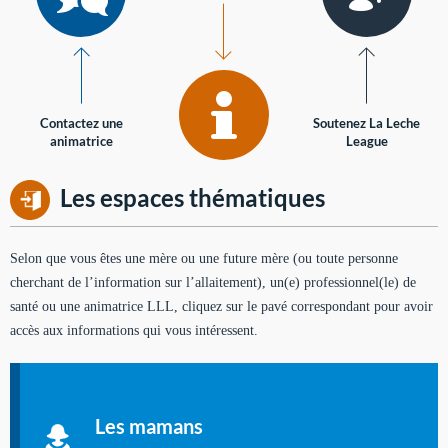
Contactez une
Soutenez La Leche
animatrice
League
Les espaces thématiques
Selon que vous êtes une mère ou une future mère (ou toute personne
cherchant de l’information sur l’allaitement), un(e) professionnel(le) de
santé ou une animatrice LLL, cliquez sur le pavé correspondant pour avoir
accès aux informations qui vous intéressent.
Soutien aux mères
Informations sur l'allaitement et le maternage, pour vous aider
Les mamans
à allaiter et vous informer : toutes les rubriques qui