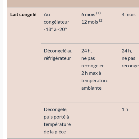
(1)
Lait congelé
Au
6 mois
4 mois
(2)
congélateur
12 mois
-18° à -20°
Décongelé au
24 h,
24 h,
réfrigérateur
ne pas
ne pas
recongeler
reconge
2 h max à
température
ambiante
Décongelé,
1 h
puis porté à
température
de la pièce