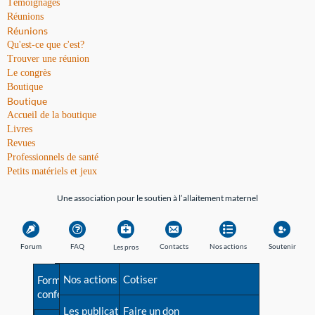
Témoignages
Réunions
Réunions
Qu'est-ce que c'est?
Trouver une réunion
Le congrès
Boutique
Boutique
Accueil de la boutique
Livres
Revues
Professionnels de santé
Petits matériels et jeux
Une association pour le soutien à l’allaitement maternel
Forum
FAQ
Contacts
Nos actions
Soutenir
Les pros
Avant la naissance
Nos actions
Besoin d'aide?
Cotiser
Formations et
conférences
Les débuts
Les publications
Répertoire de tous les
Faire un don