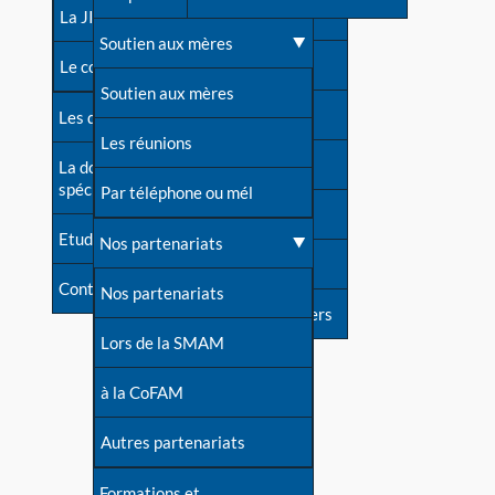
contacts
La JIA
Une difficulté d'allaitement ?
Soutien aux mères
Contact presse
Le congrès
Cas particuliers
Soutien aux mères
Dossier de presse
Les dossiers de l'allaitement
Mythes et vérités
Les réunions
Soutenir LLL
La documentation
spécialisée
Devenir animatrice ?
Par téléphone ou mél
Livre d'or
Etudes récentes
Une question sur le site
Nos partenariats
Forum
Contact
Nos partenariats
S'inscrire à nos newsletters
Lors de la SMAM
à la CoFAM
Autres partenariats
Formations et