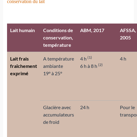
conservation du lait
Lait humain
Conditions de
ABM, 2017
AFSSA,
conservation,
2005
température
(1)
Lait frais
A température
4 h
4 h
(2)
fraîchement
ambiante
6 h à 8 h
exprimé
19° à 25°
Glacière avec
24 h
Pour le
accumulateurs
transpo
de froid