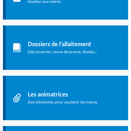
concernent l'allaitement.
Soutien aux mères
Les dossiers de l'allaitement
Publication en langue française qui fait le point sur les
Dossiers de l'allaitement
dernières études sur l'allaitement publiées dans la presse
internationale.
Découvertes, revue de presse, études...
Connexion à l'espace privé
Les animatrices
Des bénévoles pour soutenir les mères
Identifiant oublié ?
Mot de passe oublié ?