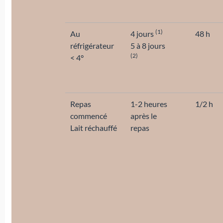
(1)
Au
4 jours
48 h
réfrigérateur
5 à 8 jours
(2)
< 4°
Repas
1-2 heures
1/2 h
commencé
après le
Lait réchauffé
repas