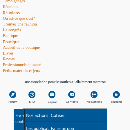
Témoignages
Réunions
Réunions
Qu'est-ce que c'est?
Trouver une réunion
Le congrès
Boutique
Boutique
Accueil de la boutique
Livres
Revues
Professionnels de santé
Petits matériels et jeux
Une association pour le soutien à l’allaitement maternel
Forum
FAQ
Contacts
Nos actions
Soutenir
Les pros
Avant la naissance
Nos actions
Besoin d'aide?
Cotiser
Formations et
conférences
Les débuts
Les publications
Répertoire de tous les
Faire un don