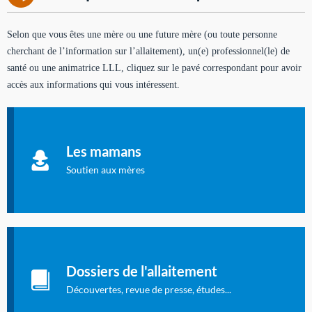
Selon que vous êtes une mère ou une future mère (ou toute personne
cherchant de l’information sur l’allaitement), un(e) professionnel(le) de
santé ou une animatrice LLL, cliquez sur le pavé correspondant pour avoir
accès aux informations qui vous intéressent.
Soutien aux mères
Informations sur l'allaitement et le maternage, pour vous aider
Les mamans
à allaiter et vous informer : toutes les rubriques qui
concernent l'allaitement.
Soutien aux mères
Les dossiers de l'allaitement
Publication en langue française qui fait le point sur les
Dossiers de l'allaitement
dernières études sur l'allaitement publiées dans la presse
internationale.
Découvertes, revue de presse, études...