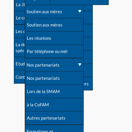
contacts
La JIA
Une difficulté d'allaitement ?
Soutien aux mères
Contact presse
Le congrès
Cas particuliers
Soutien aux mères
Dossier de presse
Les dossiers de l'allaitement
Mythes et vérités
Les réunions
Soutenir LLL
La documentation
spécialisée
Devenir animatrice ?
Par téléphone ou mél
Livre d'or
Etudes récentes
Une question sur le site
Nos partenariats
Forum
Contact
Nos partenariats
S'inscrire à nos newsletters
Lors de la SMAM
à la CoFAM
Autres partenariats
Formations et