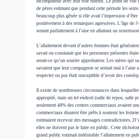
incompatible avec leur rôle nutritif. Le point de vue
de pères estimant que pendant cette période les seins 
beaucoup plus gênée si elle avait l’impression d’être
positivement à des remarques agressives. L’âge de l’enf
sentait parfaitement à l’aise en allaitant un nourriss
L’allaitement devant d’autres femmes était générale
savait ou constatait que les personnes présentes étaient
serait-ce qu’un sourire approba­teur. Les mères qui s
savaient que leur compagnon se sentait mal à l’aise av
respecter ou pas était susceptible d’avoir des conséq
Il existe de nombreuses circonstances dans lesquelles
approprié, mais un tel endroit (salle de repos, salle 
seulement 48% des centres commerciaux avaient une s
commerciaux disaient être prêts à soutenir les femmes
estimaient recevoir des messages contra­dictoires. D’un
elles ne doivent pas le faire en public. Cette dichot
grand public estimait indésirable l’allaitement en pub