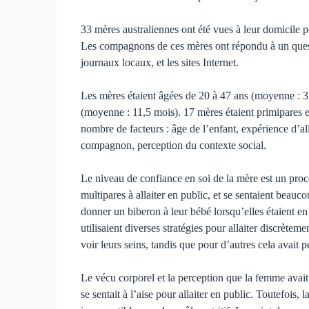
33 mères australiennes ont été vues à leur domicile p
Les compagnons de ces mères ont répondu à un questionn
journaux locaux, et les sites Internet.
Les mères étaient âgées de 20 à 47 ans (moyenne : 33 
(moyenne : 11,5 mois). 17 mères étaient primipares et
nombre de facteurs : âge de l’enfant, expé­rience d’al
compagnon, perception du contexte social.
Le niveau de confiance en soi de la mère est un proc
multipares à allaiter en public, et se sentaient beauco
donner un biberon à leur bébé lorsqu’elles étaient en
utilisaient diverses stratégies pour allaiter discrète
voir leurs seins, tandis que pour d’autres cela avait 
Le vécu corporel et la perception que la femme avait
se sentait à l’aise pour allaiter en public. Toutefoi