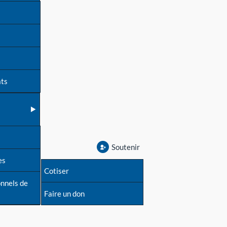
ats
Soutenir
es
Cotiser
onnels de
Faire un don