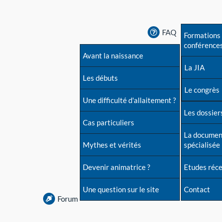
FAQ
Formations 
conférence
Avant la naissance
La JIA
Les débuts
Le congrès
Une difficulté d'allaitement ?
Les dossiers
Cas particuliers
La documen
Mythes et vérités
spécialisée
Devenir animatrice ?
Etudes réc
Une question sur le site
Contact
Forum