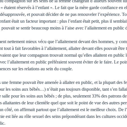
 du compagnon sur les seins de la femme changeait d’ailleurs souvent lui
« étaient réservés à l’enfant ». Le fait que la mère garde confiance en el
 désapprouvée, et pouvait décider de ne pas renouveler l’expérience. Tou
ant était un facteur important : plus l’enfant était petit, plus il semblai
on pou­vait se sentir beaucoup moins à l’aise avec l’allaitement en public
ment net­tement mieux vécu que l’allaitement devant des hommes, y compr
 tout à fait favorables à l’allaitement, allaiter devant elles pouvait être 
avaient que leur compagnon trouvait normal qu’elles allaitent en public l
ec l’allaitement en public préféraient souvent éviter de le faire. Le poi
uences sur les relations au sein du couple.
 une femme pouvait être amenée à allaiter en public, et la plupart des f
pour les soins aux bébés…) n’était pas toujours disponible, tant s’en fall
alle pour les soins aux bébés ; de plus, seulement 33% des patrons de 
 allaitantes de leur clientèle quel que soit le point de vue des autres 
 côté, on affirmait partout que l’allaitement est le meilleur choix. De l’
omie est liée au rôle sexuel des seins prépondérant dans les cultures oc
lic.