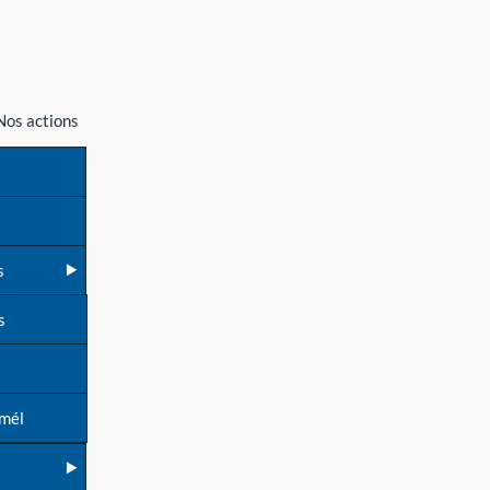
Nos actions
s
s
 mél