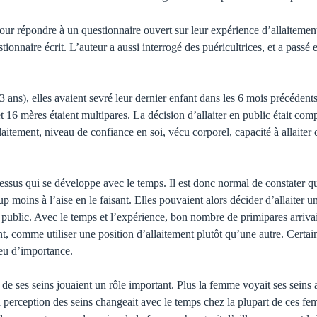
our répon­dre à un questionnaire ouvert sur leur expérience d’allaitemen
aire écrit. L’auteur a aussi inter­rogé des puéricultrices, et a passé en 
ans), el­les avaient sevré leur dernier enfant dans les 6 mois précédents
 16 mères étaient multipares. La décision d’allaiter en public était com
laitement, niveau de confiance en soi, vécu corporel, capacité à allaiter
essus qui se développe avec le temps. Il est donc normal de constater qu
up moins à l’aise en le faisant. Elles pouvaient alors décider d’allaiter u
 public. Avec le temps et l’expérience, bon nombre de primipares arrivai
ment, comme utiliser une position d’allaitement plutôt qu’une autre. Cert
peu d’importance.
 de ses seins jouaient un rôle important. Plus la femme voyait ses seins
s, la perception des seins changeait avec le temps chez la plupart de ces