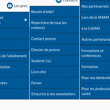
Contacts
Les pros
Nos partenariats
Besoin d'aide?
Lors de la SMAM
et
s
Répertoire de tous les
contacts
à la CoFAM
Contact presse
Autres partenari
Dossier de presse
Formations et
conférences
 de l'allaitement
Soutenir LLL
Formation
tation
Livre d'or
Pour nos bénévol
entes
Forum
Pour les professi
santé
S'inscrire à nos newsletters