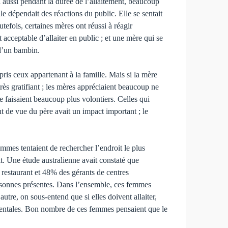
 aussi pendant la durée de l’allaitement, beau­coup
le dépendait des réactions du public. Elle se sentait
tefois, certaines mères ont réussi à réagir
t acceptable d’allaiter en public ; et une mère qui se
 d’un bambin.
is ceux appartenant à la famille. Mais si la mère
très gratifiant ; les mères appré­ciaient beaucoup ne
e faisaient beaucoup plus volontiers. Celles qui
nt de vue du père avait un impact important ; le
emmes tentaient de rechercher l’endroit le plus
ait. Une étude australienne avait constaté que
restaurant et 48% des gérants de centres
personnes présentes. Dans l’ensemble, ces femmes
autre, on sous-entend que si elles doivent allaiter,
ci­dentales. Bon nombre de ces femmes pensaient que le