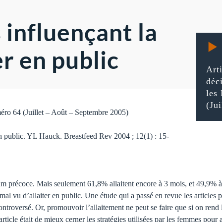
 influençant la
er en public
Arti
déci
les
(Ju
méro 64 (Juillet – Août – Septembre 2005)
in public. YL Hauck. Breastfeed Rev 2004 ; 12(1) : 15-
m pré­coce. Mais seulement 61,8% allaitent encore à 3 mois, et 49,9% à 
l vu d’allaiter en public. Une étude qui a passé en revue les articles pa
 controversé. Or, promouvoir l’allaitement ne peut se faire que si on ren
article était de mieux cerner les stratégies utilisées par les femmes pour a