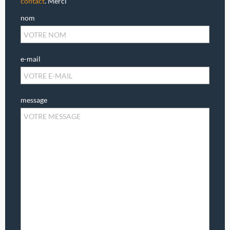
contact
. Merci
nom
e-mail
message