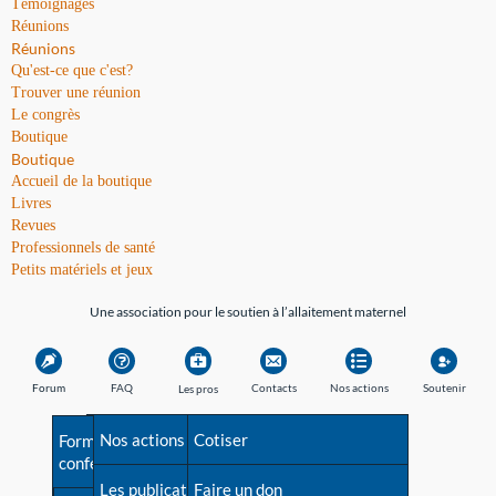
Témoignages
Réunions
Réunions
Qu'est-ce que c'est?
Trouver une réunion
Le congrès
Boutique
Boutique
Accueil de la boutique
Livres
Revues
Professionnels de santé
Petits matériels et jeux
Une association pour le soutien à l’allaitement maternel
Forum
FAQ
Contacts
Nos actions
Soutenir
Les pros
Avant la naissance
Nos actions
Besoin d'aide?
Cotiser
Formations et
conférences
Les débuts
Les publications
Répertoire de tous les
Faire un don