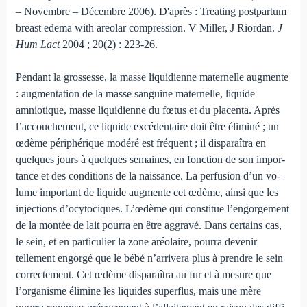
– Novembre – Décembre 2006). D'après : Treating postpartum
breast edema with areolar compression. V Miller, J Riordan.
J
Hum Lact
2004 ; 20(2) : 223-26.
Pendant la grossesse, la masse liquidienne maternelle aug­mente
: augmentation de la masse sanguine maternelle, liquide
amnioti­que, masse liquidienne du fœtus et du placenta. Après
l’accouchement, ce liquide excédentaire doit être éliminé ; un
œdème périphé­rique modéré est fréquent ; il disparaîtra en
quelques jours à quelques semaines, en fonction de son impor­
tance et des conditions de la naissance. La perfusion d’un vo­
lume important de liquide augmente cet œdème, ainsi que les
injections d’ocytociques. L’œdème qui constitue l’engorgement
de la montée de lait pourra en être aggravé. Dans certains cas,
le sein, et en particulier la zone aréolaire, pourra devenir
tellement engorgé que le bébé n’arrivera plus à prendre le sein
correc­tement. Cet œdème disparaîtra au fur et à mesure que
l’organisme élimine les liquides superflus, mais une mère