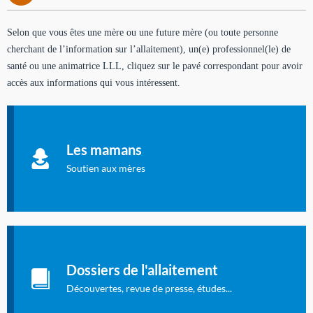
Selon que vous êtes une mère ou une future mère (ou toute personne
cherchant de l’information sur l’allaitement), un(e) professionnel(le) de
santé ou une animatrice LLL, cliquez sur le pavé correspondant pour avoir
accès aux informations qui vous intéressent.
Soutien aux mères
Informations sur l'allaitement et le maternage, pour vous aider
Les mamans
à allaiter et vous informer : toutes les rubriques qui
concernent l'allaitement.
Soutien aux mères
Les dossiers de l'allaitement
Publication en langue française qui fait le point sur les
Dossiers de l'allaitement
dernières études sur l'allaitement publiées dans la presse
internationale.
Découvertes, revue de presse, études...