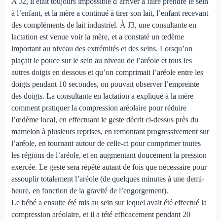
À J2, il était toujours impossible d’arriver à faire prendre le sein
à l’enfant, et la mère a continué à tirer son lait, l’enfant recevant
des compléments de lait industriel. À J3, une consul­tante en
lactation est venue voir la mère, et a constaté un œdème
important au niveau des extrémités et des seins. Lorsqu’on
plaçait le pouce sur le sein au niveau de l’aréole et tous les
autres doigts en dessous et qu’on comprimait l’aréole entre les
doigts pendant 10 secondes, on pouvait observer l’empreinte
des doigts. La consultante en lactation a expliqué à la mère
comment pratiquer la compression aréolaire pour réduire
l’œdème local, en effectuant le geste décrit ci-dessus près du
mamelon à plusieurs reprises, en remontant progressivement sur
l’aréole, en tournant autour de celle-ci pour compri­mer toutes
les régions de l’aréole, et en augmentant doucement la pression
exercée. Le geste sera répété autant de fois que né­cessaire pour
assouplir totalement l’aréole (de quelques minutes à une demi-
heure, en fonction de la gravité de l’engorgement).
Le bébé a ensuite été mis au sein sur lequel avait été effec­tué la
compression aréolaire, et il a tété efficacement pendant 20