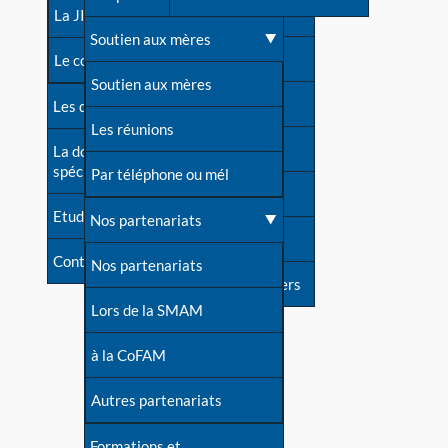
contacts
La JIA
Une difficulté d'allaitement ?
Soutien aux mères
Contact presse
Le congrès
Cas particuliers
Soutien aux mères
Dossier de presse
Les dossiers de l'allaitement
Mythes et vérités
Les réunions
Soutenir LLL
La documentation
spécialisée
Devenir animatrice ?
Par téléphone ou mél
Livre d'or
Etudes récentes
Une question sur le site
Nos partenariats
Forum
Contact
Nos partenariats
S'inscrire à nos newsletters
Lors de la SMAM
à la CoFAM
Autres partenariats
Formations et