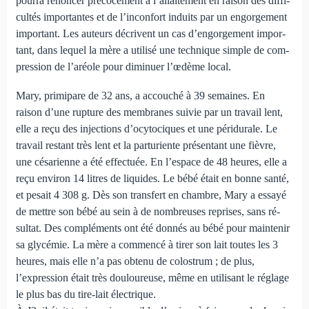
pourra renoncer précocement à l’allaitement en raison des diffi­
cultés importantes et de l’inconfort induits par un engorgement
important. Les auteurs décrivent un cas d’engorgement impor­
tant, dans lequel la mère a utilisé une technique simple de com­
pression de l’aréole pour diminuer l’œdème local.
Mary, primipare de 32 ans, a accouché à 39 semaines. En
raison d’une rupture des membranes suivie par un travail lent,
elle a reçu des injections d’ocytociques et une péridurale. Le
travail restant très lent et la parturiente présentant une fièvre,
une césarienne a été effectuée. En l’espace de 48 heures, elle a
reçu environ 14 litres de liquides. Le bébé était en bonne santé,
et pesait 4 308 g. Dès son transfert en chambre, Mary a essayé
de mettre son bébé au sein à de nombreuses reprises, sans ré­
sultat. Des compléments ont été donnés au bébé pour maintenir
sa glycémie. La mère a commencé à tirer son lait toutes les 3
heures, mais elle n’a pas obtenu de co­lostrum ; de plus,
l’expression était très douloureuse, même en utilisant le réglage
le plus bas du tire-lait électrique.