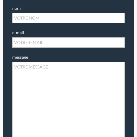
nom
e-mail
message