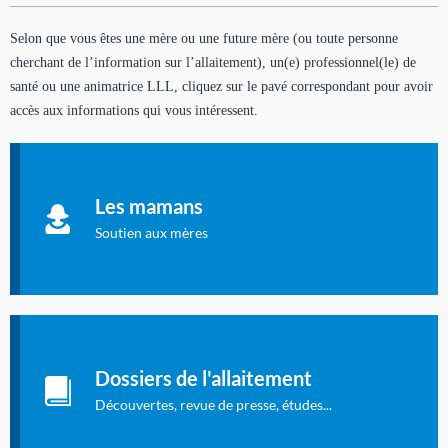
Selon que vous êtes une mère ou une future mère (ou toute personne
cherchant de l’information sur l’allaitement), un(e) professionnel(le) de
santé ou une animatrice LLL, cliquez sur le pavé correspondant pour avoir
accès aux informations qui vous intéressent.
Soutien aux mères
Informations sur l'allaitement et le maternage, pour vous aider
Les mamans
à allaiter et vous informer : toutes les rubriques qui
concernent l'allaitement.
Soutien aux mères
Les dossiers de l'allaitement
Publication en langue française qui fait le point sur les
Dossiers de l'allaitement
dernières études sur l'allaitement publiées dans la presse
internationale.
Découvertes, revue de presse, études...