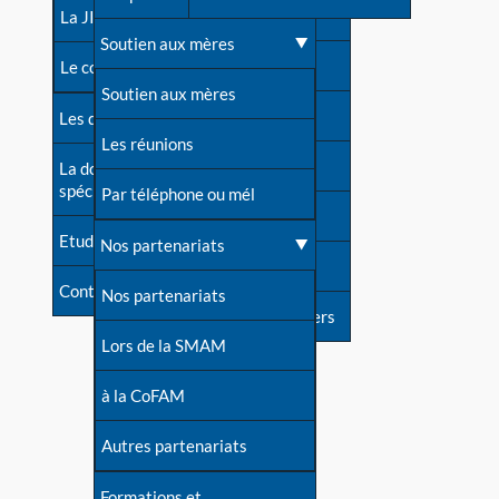
contacts
La JIA
Une difficulté d'allaitement ?
Soutien aux mères
Contact presse
Le congrès
Cas particuliers
Soutien aux mères
Dossier de presse
Les dossiers de l'allaitement
Mythes et vérités
Les réunions
Soutenir LLL
La documentation
spécialisée
Devenir animatrice ?
Par téléphone ou mél
Livre d'or
Etudes récentes
Une question sur le site
Nos partenariats
Forum
Contact
Nos partenariats
S'inscrire à nos newsletters
Lors de la SMAM
à la CoFAM
Autres partenariats
Formations et