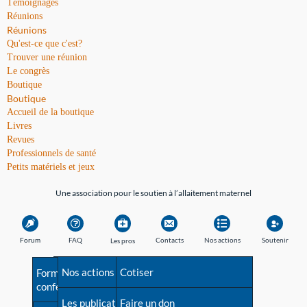
Témoignages
Réunions
Réunions
Qu'est-ce que c'est?
Trouver une réunion
Le congrès
Boutique
Boutique
Accueil de la boutique
Livres
Revues
Professionnels de santé
Petits matériels et jeux
Une association pour le soutien à l’allaitement maternel
Forum
FAQ
Contacts
Nos actions
Soutenir
Les pros
Avant la naissance
Nos actions
Besoin d'aide?
Cotiser
Formations et
conférences
Les débuts
Les publications
Répertoire de tous les
Faire un don