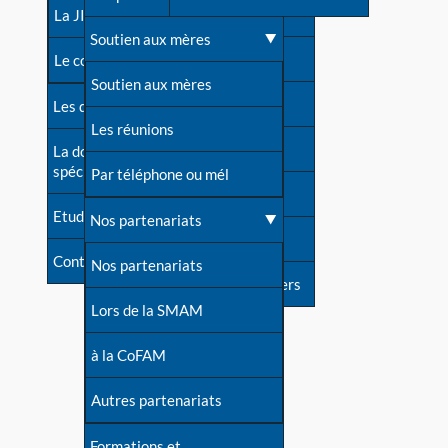
contacts
La JIA
Une difficulté d'allaitement ?
Soutien aux mères
Contact presse
Le congrès
Cas particuliers
Soutien aux mères
Dossier de presse
Les dossiers de l'allaitement
Mythes et vérités
Les réunions
Soutenir LLL
La documentation
spécialisée
Devenir animatrice ?
Par téléphone ou mél
Livre d'or
Etudes récentes
Une question sur le site
Nos partenariats
Forum
Contact
Nos partenariats
S'inscrire à nos newsletters
Lors de la SMAM
à la CoFAM
Autres partenariats
Formations et