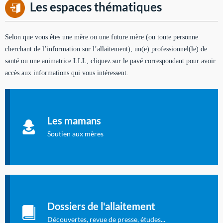
Les espaces thématiques
Selon que vous êtes une mère ou une future mère (ou toute personne
cherchant de l’information sur l’allaitement), un(e) professionnel(le) de
santé ou une animatrice LLL, cliquez sur le pavé correspondant pour avoir
accès aux informations qui vous intéressent.
Soutien aux mères
Informations sur l'allaitement et le maternage, pour vous aider
Les mamans
à allaiter et vous informer : toutes les rubriques qui
concernent l'allaitement.
Soutien aux mères
Les dossiers de l'allaitement
Publication en langue française qui fait le point sur les
Dossiers de l'allaitement
dernières études sur l'allaitement publiées dans la presse
internationale.
Découvertes, revue de presse, études...