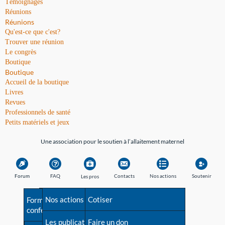
Témoignages
Réunions
Réunions
Qu'est-ce que c'est?
Trouver une réunion
Le congrès
Boutique
Boutique
Accueil de la boutique
Livres
Revues
Professionnels de santé
Petits matériels et jeux
Une association pour le soutien à l’allaitement maternel
Forum
FAQ
Contacts
Nos actions
Soutenir
Les pros
Avant la naissance
Nos actions
Besoin d'aide?
Cotiser
Formations et
conférences
Les débuts
Les publications
Répertoire de tous les
Faire un don