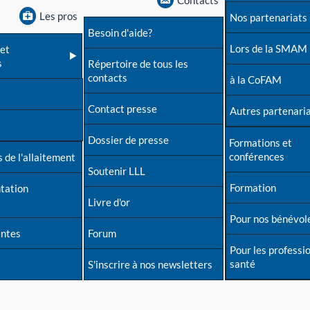
Contacts
Les pros
Nos partenariats
Besoin d'aide?
Lors de la SMAM
et
s
Répertoire de tous les
contacts
à la CoFAM
Contact presse
Autres partenari
Dossier de presse
Formations et
conférences
 de l'allaitement
Soutenir LLL
Formation
tation
Livre d'or
Pour nos bénévol
entes
Forum
Pour les professi
santé
S'inscrire à nos newsletters