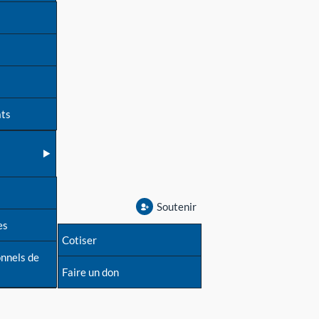
ats
Soutenir
es
Cotiser
onnels de
Faire un don