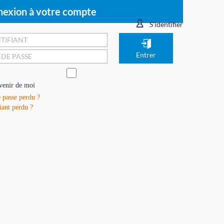
exion à votre compte
S'identifier
venir de moi
 passe perdu ?
iant perdu ?