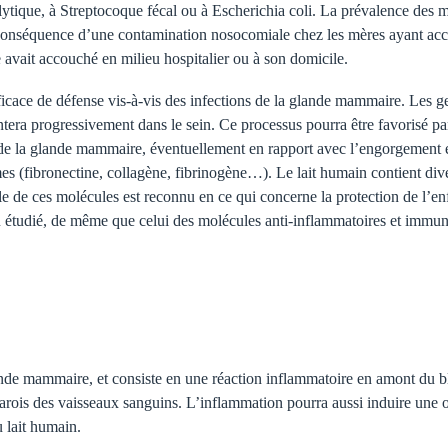
ytique, à Streptocoque fécal ou à Escherichia coli. La prévalence des ma
a conséquence d’une contamination nosocomiale chez les mères ayant acc
 avait accouché en milieu hospitalier ou à son domicile.
icace de défense vis-à-vis des infections de la glande mammaire. Les g
montera progressivement dans le sein. Ce processus pourra être favorisé p
 de la glande mammaire, éventuellement en rapport avec l’engorgement et 
rmes (fibronectine, collagène, fibrinogène…). Le lait humain contient di
le de ces molécules est reconnu en ce qui concerne la protection de l’enf
 étudié, de même que celui des molécules anti-inflammatoires et immu
glande mammaire, et consiste en une réaction inflammatoire en amont du 
 parois des vaisseaux sanguins. L’inflammation pourra aussi induire une o
u lait humain.