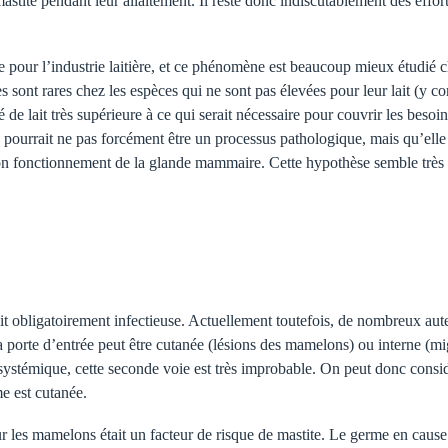
mastite pendant leur allaitement. Il reste donc indiscutablement des eff
ive pour l’industrie laitière, et ce phénomène est beaucoup mieux étudié
es sont rares chez les espèces qui ne sont pas élevées pour leur lait (y c
é de lait très supérieure à ce qui serait nécessaire pour couvrir les bes
 pourrait ne pas forcément être un processus pathologique, mais qu’elle
bon fonctionnement de la glande mammaire. Cette hypothèse semble très i
it obligatoirement infectieuse. Actuellement toutefois, de nombreux aute
 la porte d’entrée peut être cutanée (lésions des mamelons) ou interne 
systémique, cette seconde voie est très improbable. On peut donc considé
me est cutanée.
ur les mamelons était un facteur de risque de mastite. Le germe en cause