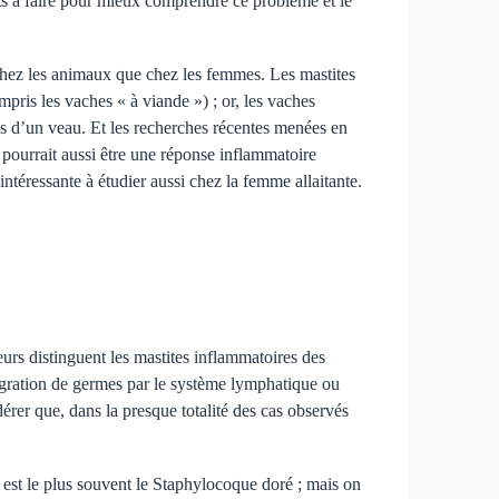
orts à faire pour mieux comprendre ce problème et le
 chez les animaux que chez les femmes. Les mastites
ompris les vaches « à viande ») ; or, les vaches
oins d’un veau. Et les recherches récentes menées en
 pourrait aussi être une réponse inflammatoire
ntéressante à étudier aussi chez la femme allaitante.
urs distinguent les mastites inflammatoires des
(migration de germes par le système lymphatique ou
rer que, dans la presque totalité des cas observés
 est le plus souvent le Staphylocoque doré ; mais on