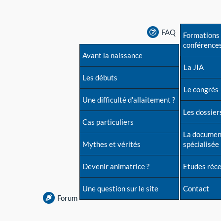
FAQ
Formations 
conférence
Avant la naissance
La JIA
Les débuts
Le congrès
Une difficulté d'allaitement ?
Les dossiers
Cas particuliers
La documen
Mythes et vérités
spécialisée
Devenir animatrice ?
Etudes réc
Une question sur le site
Contact
Forum