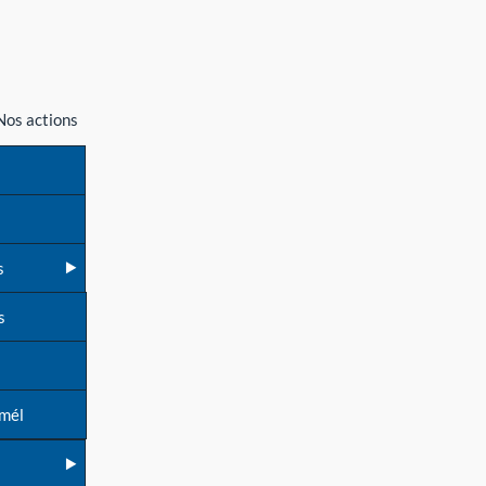
Nos actions
s
s
 mél