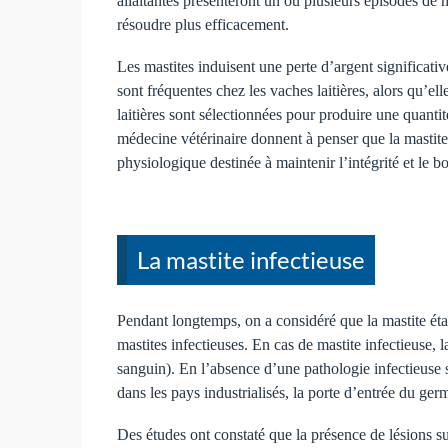
allaitantes présenteront un ou plusieurs épisodes de 
résoudre plus efficacement.
Les mastites induisent une perte d’argent significat
sont fréquentes chez les vaches laitières, alors qu’ell
laitières sont sélectionnées pour produire une quantit
médecine vétérinaire donnent à penser que la mastite
physiologique destinée à maintenir l’intégrité et le 
La mastite infectieuse
Pendant longtemps, on a considéré que la mastite éta
mastites infectieuses. En cas de mastite infectieuse,
sanguin). En l’absence d’une pathologie infectieuse 
dans les pays industrialisés, la porte d’entrée du ger
Des études ont constaté que la présence de lésions s