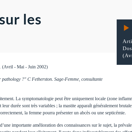
sur les
Art
Dos
(Av
1 (Avril - Mai - Juin 2002)
or pathology ?" C Fetherston. Sage-Femme, consultante
aitement. La symptomatologie peut être uniquement locale (zone inflam
eur durée sont très variables ; la mastite apparaît généralement brutale
ée correctement, la femme pourra présenter un abcès ou une septicémie.
 d’une importante amélioration des connaissances sur le sujet, la préval