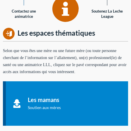
Contactez une
Soutenez La Leche
animatrice
League
Les espaces thématiques
Selon que vous êtes une mère ou une future mère (ou toute personne
cherchant de l’information sur l’allaitement), un(e) professionnel(le) de
santé ou une animatrice LLL, cliquez sur le pavé correspondant pour avoir
accès aux informations qui vous intéressent.
Soutien aux mères
Informations sur l'allaitement et le maternage, pour vous aider
Les mamans
à allaiter et vous informer : toutes les rubriques qui
concernent l'allaitement.
Soutien aux mères