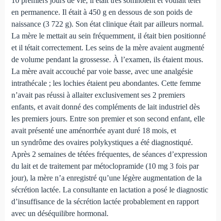
10 premiers jours de vie, il était très somnolent et voulait téter
en permanence. Il était à 450 g en dessous de son poids de
naissance (3 722 g). Son état clinique était par ailleurs normal.
La mère le mettait au sein fréquemment, il était bien positionné
et il tétait correctement. Les seins de la mère avaient augmenté
de volume pendant la grossesse. À l’examen, ils étaient mous.
La mère avait accouché par voie basse, avec une analgésie
intrathécale ; les lochies étaient peu abondantes. Cette femme
n’avait pas réussi à allaiter exclusivement ses 2 premiers
enfants, et avait donné des compléments de lait industriel dès
les premiers jours. Entre son premier et son second enfant, elle
avait présenté une aménorrhée ayant duré 18 mois, et
un syndrôme des ovaires polykystiques a été diagnostiqué.
Après 2 semaines de tétées fréquentes, de séances d’expression
du lait et de traitement par métoclopramide (10 mg 3 fois par
jour), la mère n’a enregistré qu’une légère augmentation de la
sécrétion lactée. La consultante en lactation a posé le diagnostic
d’insuffisance de la sécrétion lactée probablement en rapport
avec un déséquilibre hormonal.