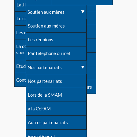
contacts
La JIA
Une difficulté d'allaitement ?
Soutien aux mères
Contact presse
Le congrès
Cas particuliers
Soutien aux mères
Dossier de presse
Les dossiers de l'allaitement
Mythes et vérités
Les réunions
Soutenir LLL
La documentation
spécialisée
Devenir animatrice ?
Par téléphone ou mél
Livre d'or
Etudes récentes
Une question sur le site
Nos partenariats
Forum
Contact
Nos partenariats
S'inscrire à nos newsletters
Lors de la SMAM
à la CoFAM
Autres partenariats
Formations et