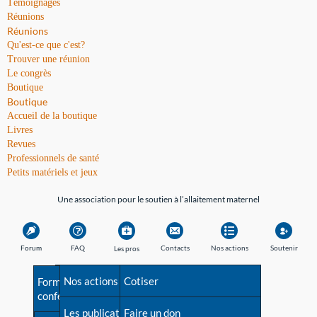
Témoignages
Réunions
Réunions
Qu'est-ce que c'est?
Trouver une réunion
Le congrès
Boutique
Boutique
Accueil de la boutique
Livres
Revues
Professionnels de santé
Petits matériels et jeux
Une association pour le soutien à l’allaitement maternel
Forum
FAQ
Contacts
Nos actions
Soutenir
Les pros
Avant la naissance
Nos actions
Besoin d'aide?
Cotiser
Formations et
conférences
Les débuts
Les publications
Répertoire de tous les
Faire un don