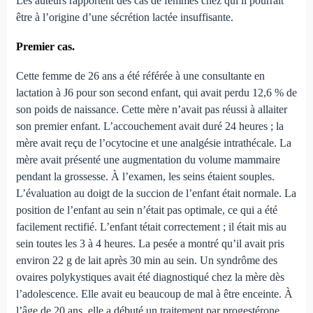
Les auteurs rapportent des cas de femmes chez qui il pourrait
être à l’origine d’une sécrétion lactée insuffisante.
Premier cas.
Cette femme de 26 ans a été référée à une consultante en
lactation à J6 pour son second enfant, qui avait perdu 12,6 % de
son poids de naissance. Cette mère n’avait pas réussi à allaiter
son premier enfant. L’accouchement avait duré 24 heures ; la
mère avait reçu de l’ocytocine et une analgésie intrathécale. La
mère avait présenté une augmentation du volume mammaire
pendant la grossesse. À l’examen, les seins étaient souples.
L’évaluation au doigt de la succion de l’enfant était normale. La
position de l’enfant au sein n’était pas optimale, ce qui a été
facilement rectifié. L’enfant tétait correctement ; il était mis au
sein toutes les 3 à 4 heures. La pesée a montré qu’il avait pris
environ 22 g de lait après 30 min au sein. Un syndrôme des
ovaires polykystiques avait été diagnostiqué chez la mère dès
l’adolescence. Elle avait eu beaucoup de mal à être enceinte. À
l’âge de 20 ans, elle a débuté un traitement par progestérone