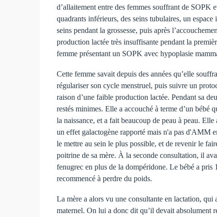
d’allaitement entre des femmes souffrant de SOPK et 
quadrants inférieurs, des seins tubulaires, un espace
seins pendant la grossesse, puis après l’accoucheme
production lactée très insuffisante pendant la premi
femme présentant un SOPK avec hypoplasie mammaire
Cette femme savait depuis des années qu’elle souffra
régulariser son cycle menstruel, puis suivre un prot
raison d’une faible production lactée. Pendant sa d
restés minimes. Elle a accouché à terme d’un bébé qui
la naissance, et a fait beaucoup de peau à peau. Ell
un effet galactogène rapporté mais n'a pas d'AMM en
le mettre au sein le plus possible, et de revenir le fai
poitrine de sa mère. À la seconde consultation, il av
fenugrec en plus de la dompéridone. Le bébé a pris 
recommencé à perdre du poids.
La mère a alors vu une consultante en lactation, qui 
maternel. On lui a donc dit qu’il devait absolument r