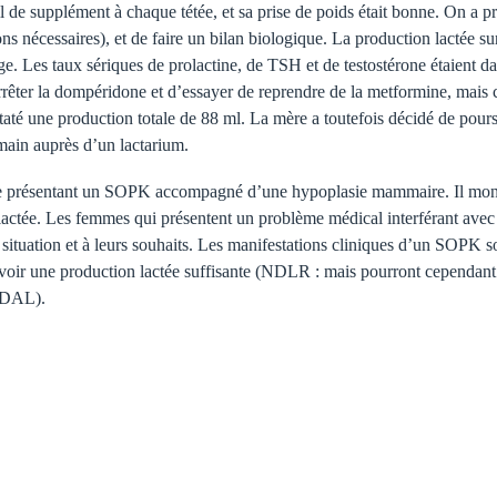
ml de supplément à chaque tétée, et sa prise de poids était bonne. On a p
ions nécessaires), et de faire un bilan biologique. La production lactée s
. Les taux sériques de prolactine, de TSH et de testostérone étaient dan
rrêter la dompéridone et d’essayer de reprendre de la metformine, mais c
staté une production totale de 88 ml. La mère a toutefois décidé de pour
humain auprès d’un lactarium.
mère présentant un SOPK accompagné d’une hypoplasie mammaire. Il mon
n lactée. Les femmes qui présentent un problème médical interférant avec 
r situation et à leurs souhaits. Les manifestations cliniques d’un SOPK s
avoir une production lactée suffisante (NDLR : mais pourront cependant v
n DAL).