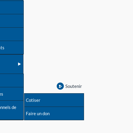
ats
Soutenir
es
Cotiser
onnels de
Faire un don