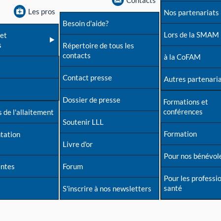
Contacts
Les pros
Nos partenariats
Besoin d'aide?
Lors de la SMAM
et
s
Répertoire de tous les
contacts
à la CoFAM
Contact presse
Autres partenari
Dossier de presse
Formations et
conférences
 de l'allaitement
Soutenir LLL
Formation
tation
Livre d'or
Pour nos bénévol
entes
Forum
Pour les professi
santé
S'inscrire à nos newsletters