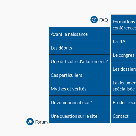
FAQ
Formations 
conférence
Avant la naissance
La JIA
Les débuts
Le congrès
Une difficulté d'allaitement ?
Les dossiers
Cas particuliers
La documen
Mythes et vérités
spécialisée
Devenir animatrice ?
Etudes réc
Une question sur le site
Contact
Forum