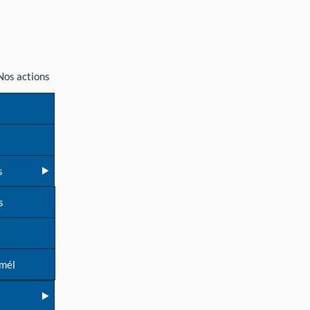
Nos actions
s
s
 mél