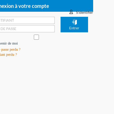
exion à votre compte
S'identifier
venir de moi
 passe perdu ?
iant perdu ?