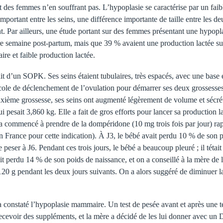
des femmes n’en souffrant pas. L’hypoplasie se caractérise par un faibl
 important entre les seins, une différence importante de taille entre les
nt. Par ailleurs, une étude portant sur des femmes présentant une hypo
ère semaine post-partum, mais que 39 % avaient une production lactée su
 et faible production lactée.
it d’un SOPK. Ses seins étaient tubulaires, très espacés, avec une base 
ocole de déclenchement de l’ovulation pour démarrer ses deux grossesses.
euxième grossesse, ses seins ont augmenté légèrement de volume et sécré
 pesait 3,860 kg. Elle a fait de gros efforts pour lancer sa production 
e a commencé à prendre de la dompéridone (10 mg trois fois par jour) ra
 France pour cette indication). À J3, le bébé avait perdu 10 % de son 
re peser à J6. Pendant ces trois jours, le bébé a beaucoup pleuré ; il tétai
ait perdu 14 % de son poids de naissance, et on a conseillé à la mère de
120 g pendant les deux jours suivants. On a alors suggéré de diminuer l
a constaté l’hypoplasie mammaire. Un test de pesée avant et après une té
ecevoir des suppléments, et la mère a décidé de les lui donner avec un DA