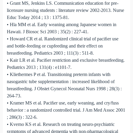
• Grant MS, Jenkins LS. Communication education for pre-
licensure nursing students : literature review 2002-2013. Nurse
Educ Today 2014 ; 13 : 1375-81.
• Hla MM et al. Early weaning among Japanese women in
Hawaii. J Biosoc Sci 2003 ; 35(2) : 227-41.
• Howard CR et al. Randomized clinical trial of paciﬁer use
and bottle-feeding or cupfeeding and their effect on
breastfeeding. Pediatrics 2003 ; 111(3) : 511-8.
• Kair LR et al. Paciﬁer restriction and exclusive breastfeeding.
Pediatrics 2013 ; 131(4) : e1101-7.
• Kliethermes P et al. Transitioning preterm infants with
nasogastric tube supplementation : increased likelihood of
breastfeeding. J Obstet Gynecol Neonatal Nurs 1998 ; 28(3) :
264-73.
• Kramer MS et al. Paciﬁer use, early weaning, and cry/fuss
behavior : a randomized controlled trial. J Am Med Assoc 2001
; 286(3) : 322-6.
• Kverno KS et al. Research on treating neuro-psychiatric
symptoms of advanced dementia with non-pharmacological