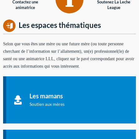
Contactez une
Soutenez La Leche
animatrice
League
Les espaces thématiques
Selon que vous êtes une mère ou une future mère (ou toute personne
cherchant de l’information sur l’allaitement), un(e) professionnel(le) de
santé ou une animatrice LLL, cliquez sur le pavé correspondant pour avoir
accès aux informations qui vous intéressent.
Soutien aux mères
Informations sur l'allaitement et le maternage, pour vous aider
Les mamans
à allaiter et vous informer : toutes les rubriques qui
concernent l'allaitement.
Soutien aux mères
Les dossiers de l'allaitement