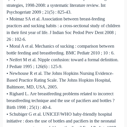
strategies, 1998-2008: a systematic literature review. Int
Psychogeriatr 2009 ; 21(5) : 825-43.
• Moimaz SA et al. Association between breast-feeding
practices and sucking habits : a cross-sectional study of children
in their ﬁrst year of life. J Indian Soc Pedod Prev Dent 2008 ;
26 : 102-6.
• Moral A et al. Mechanics of sucking : comparison between
bottle feeding and breastfeeding. BMC Pediatr 2010 ; 10 : 6.
• Neifert M et al. Nipple confusion: toward a formal deﬁnition.
J Pediatr 1995 ; 126(6) : 125-9.
• Newhouse R et al. The Johns Hopkins Nursing Evidence-
Based Practice Rating Scale. The Johns Hopkins Hospital,
Baltimore, MD, USA, 2005.
• Righard L. Are breastfeeding problems related to incorrect
breastfeeding technique and the use of paciﬁers and bottles ?
Birth 1998 ; 25(1) : 40-4.
• Schubiger G et al. UNICEF/WHO baby-friendly hospital
initiative : does the use of bottles and paciﬁers in the neonatal