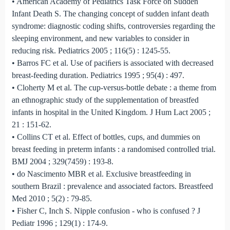
• American Academy of Pediatrics Task Force on Sudden
Infant Death S. The changing concept of sudden infant death
syndrome: diagnostic coding shifts, controversies regarding the
sleeping environment, and new variables to consider in
reducing risk. Pediatrics 2005 ; 116(5) : 1245-55.
• Barros FC et al. Use of paciﬁers is associated with decreased
breast-feeding duration. Pediatrics 1995 ; 95(4) : 497.
• Cloherty M et al. The cup-versus-bottle debate : a theme from
an ethnographic study of the supplementation of breastfed
infants in hospital in the United Kingdom. J Hum Lact 2005 ;
21 : 151-62.
• Collins CT et al. Effect of bottles, cups, and dummies on
breast feeding in preterm infants : a randomised controlled trial.
BMJ 2004 ; 329(7459) : 193-8.
• do Nascimento MBR et al. Exclusive breastfeeding in
southern Brazil : prevalence and associated factors. Breastfeed
Med 2010 ; 5(2) : 79-85.
• Fisher C, Inch S. Nipple confusion - who is confused ? J
Pediatr 1996 ; 129(1) : 174-9.