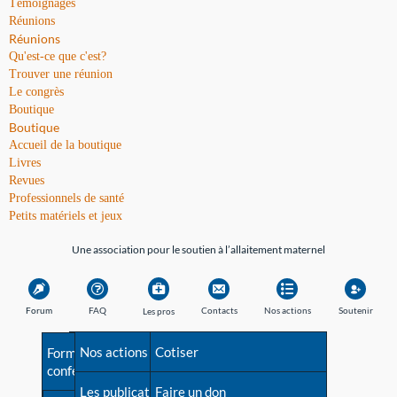
Témoignages
Réunions
Réunions
Qu'est-ce que c'est?
Trouver une réunion
Le congrès
Boutique
Boutique
Accueil de la boutique
Livres
Revues
Professionnels de santé
Petits matériels et jeux
Une association pour le soutien à l’allaitement maternel
Forum
FAQ
Contacts
Nos actions
Soutenir
Les pros
Avant la naissance
Nos actions
Besoin d'aide?
Cotiser
Formations et
conférences
Les débuts
Les publications
Répertoire de tous les
Faire un don