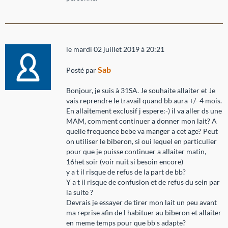
le mardi 02 juillet 2019 à 20:21
Sab
Posté par
Bonjour, je suis à 31SA. Je souhaite allaiter et Je
vais reprendre le travail quand bb aura +/- 4 mois.
En allaitement exclusif j espere:-) il va aller ds une
MAM, comment continuer a donner mon lait? A
quelle frequence bebe va manger a cet age? Peut
on utiliser le biberon, si oui lequel en particulier
pour que je puisse continuer a allaiter matin,
16het soir (voir nuit si besoin encore)
y a t il risque de refus de la part de bb?
Y a t il risque de confusion et de refus du sein par
la suite ?
Devrais je essayer de tirer mon lait un peu avant
ma reprise afin de l habituer au biberon et allaiter
en meme temps pour que bb s adapte?