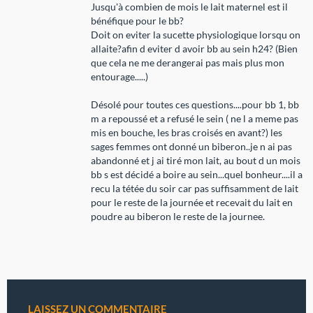
Jusqu'à combien de mois le lait maternel est il
bénéfique pour le bb?
Doit on eviter la sucette physiologique lorsqu on
allaite?afin d eviter d avoir bb au sein h24? (Bien
que cela ne me derangerai pas mais plus mon
entourage.....)
Désolé pour toutes ces questions....pour bb 1, bb
m a repoussé et a refusé le sein ( ne l a meme pas
mis en bouche, les bras croisés en avant?) les
sages femmes ont donné un biberon..je n ai pas
abandonné et j ai tiré mon lait, au bout d un mois
bb s est décidé a boire au sein...quel bonheur....il a
recu la tétée du soir car pas suffisamment de lait
pour le reste de la journée et recevait du lait en
poudre au biberon le reste de la journee.
LAISSEZ UN COMMENTAIRE