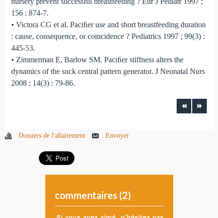
nursery prevent successful breastfeeding ? Eur J Pediatr 1997 ;
156 : 874-7.
• Victora CG et al. Paciﬁer use and short breastfeeding duration
: cause, consequence, or coincidence ? Pediatrics 1997 ; 99(3) :
445-53.
• Zimmerman E, Barlow SM. Paciﬁer stiffness alters the
dynamics of the suck central pattern generator. J Neonatal Nurs
2008 ; 14(3) : 79-86.
Dossiers de l'allaitement
Envoyer
commentaires (
2
)