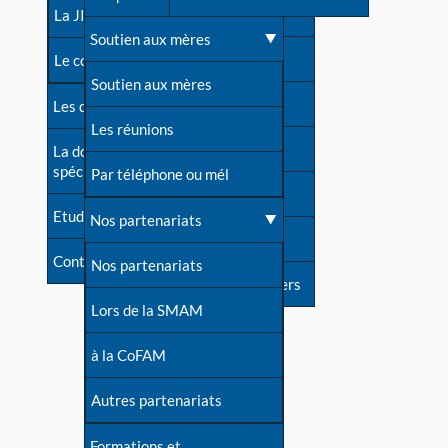
contacts
La JIA
Une difficulté d'allaitement ?
Soutien aux mères
Contact presse
Le congrès
Cas particuliers
Soutien aux mères
Dossier de presse
Les dossiers de l'allaitement
Mythes et vérités
Les réunions
Soutenir LLL
La documentation
spécialisée
Devenir animatrice ?
Par téléphone ou mél
Livre d'or
Etudes récentes
Une question sur le site
Nos partenariats
Forum
Contact
Nos partenariats
S'inscrire à nos newsletters
Lors de la SMAM
à la CoFAM
Autres partenariats
Formations et