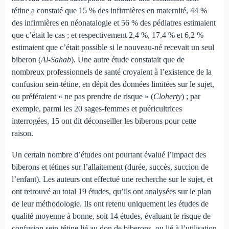
tétine a constaté que 15 % des infirmières en maternité, 44 %
des infirmières en néonatalogie et 56 % des pédiatres estimaient
que c’était le cas ; et respectivement 2,4 %, 17,4 % et 6,2 %
estimaient que c’était possible si le nouveau-né recevait un seul
biberon (
Al-Sahab
). Une autre étude constatait que de
nombreux professionnels de santé croyaient à l’existence de la
confusion sein-tétine, en dépit des données limitées sur le sujet,
ou préféraient « ne pas prendre de risque » (
Cloherty
) ; par
exemple, parmi les 20 sages-femmes et puéricultrices
interrogées, 15 ont dit déconseiller les biberons pour cette
raison.
Un certain nombre d’études ont pourtant évalué l’impact des
biberons et tétines sur l’allaitement (durée, succès, succion de
l’enfant). Les auteurs ont effectué une recherche sur le sujet, et
ont retrouvé au total 19 études, qu’ils ont analysées sur le plan
de leur méthodologie. Ils ont retenu uniquement les études de
qualité moyenne à bonne, soit 14 études, évaluant le risque de
confusion sein-tétine lié au don de biberons, ou lié à l’utilisation