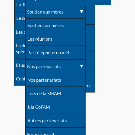
contacts
La JIA
Une difficulté d'allaitement ?
Soutien aux mères
Contact presse
Le congrès
Cas particuliers
Soutien aux mères
Dossier de presse
Les dossiers de l'allaitement
Mythes et vérités
Les réunions
Soutenir LLL
La documentation
spécialisée
Devenir animatrice ?
Par téléphone ou mél
Livre d'or
Etudes récentes
Une question sur le site
Nos partenariats
Forum
Contact
Nos partenariats
S'inscrire à nos newsletters
Lors de la SMAM
à la CoFAM
Autres partenariats
Formations et