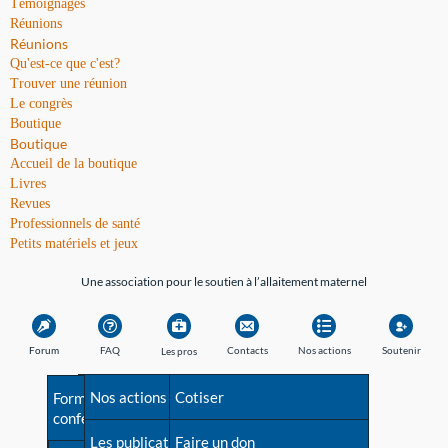
Témoignages
Réunions
Réunions
Qu'est-ce que c'est?
Trouver une réunion
Le congrès
Boutique
Boutique
Accueil de la boutique
Livres
Revues
Professionnels de santé
Petits matériels et jeux
Une association pour le soutien à l’allaitement maternel
Forum
FAQ
Contacts
Nos actions
Soutenir
Les pros
Avant la naissance
Nos actions
Besoin d'aide?
Cotiser
Formations et
conférences
Les débuts
Les publications
Répertoire de tous les
Faire un don