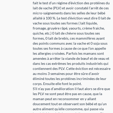
fait le test d’un régime d’éviction des protéines du
lait de vache (PLV) et avoir constaté l’arrêt de ces
micro-saignements dans les selles de leur bébé
allaité à 100 %. Le test d’éviction veut dire 0 lait de
vache sous toutes ses formes ( lait liquide,
fromage, gruyère râpé, yaourts, crème fraiche,
quiche, etc.) 0 lait de chèvre sous toutes ses
formes, 0 lait de brebis, ces mammifères ayant
des points communs avec la vache et 0 soja sous
toutes ses formes à cause de ce que l’on appelle
les allergies croisées. Parfois les mamans sont
amenées à arrêter la viande de bœuf et de veau et
dans les cas extrêmes les produits industriels qui
contiennent des PLV. Cette éviction est nécessaire
au moins 3 semaines pour être sûre d’avoir
éliminé toutes les protéines incriminées de leur
corps. Ensuite elle font le point.
S’il n’ay pas d’amélioration il faut alors se dire que
les PLV ne sont peut être pas en cause, que la
maman peut en reconsommer en y allant
doucement tout en observant son bébé et qu’un
autre aliment qu’elle consomme, qui passe via