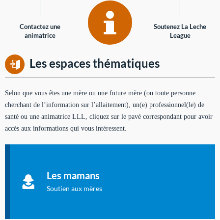
Contactez une
Soutenez La Leche
animatrice
League
Les espaces thématiques
Selon que vous êtes une mère ou une future mère (ou toute personne
cherchant de l’information sur l’allaitement), un(e) professionnel(le) de
santé ou une animatrice LLL, cliquez sur le pavé correspondant pour avoir
accès aux informations qui vous intéressent.
Soutien aux mères
Informations sur l'allaitement et le maternage, pour vous aider
Les mamans
à allaiter et vous informer : toutes les rubriques qui
concernent l'allaitement.
Soutien aux mères