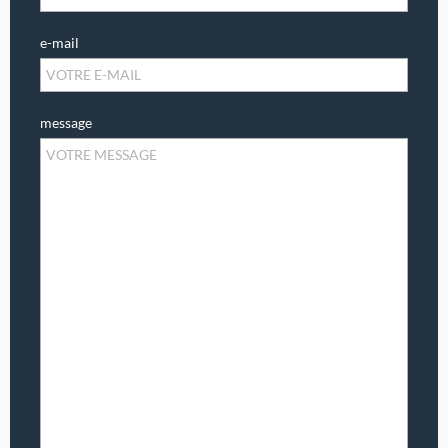
e-mail
message