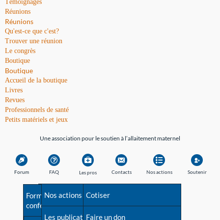
Témoignages
Réunions
Réunions
Qu'est-ce que c'est?
Trouver une réunion
Le congrès
Boutique
Boutique
Accueil de la boutique
Livres
Revues
Professionnels de santé
Petits matériels et jeux
Une association pour le soutien à l’allaitement maternel
Forum
FAQ
Contacts
Nos actions
Soutenir
Les pros
Avant la naissance
Nos actions
Besoin d'aide?
Cotiser
Formations et
conférences
Les débuts
Les publications
Répertoire de tous les
Faire un don