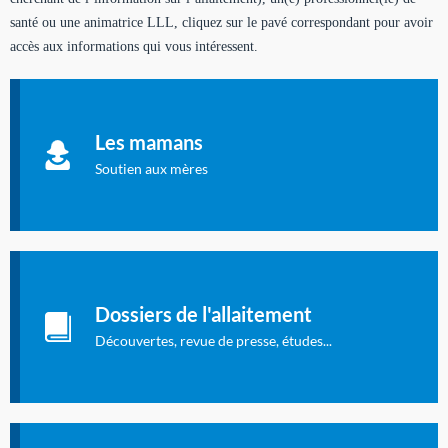
santé ou une animatrice LLL, cliquez sur le pavé correspondant pour avoir
accès aux informations qui vous intéressent.
Soutien aux mères
Informations sur l'allaitement et le maternage, pour vous aider
Les mamans
à allaiter et vous informer : toutes les rubriques qui
concernent l'allaitement.
Soutien aux mères
Les dossiers de l'allaitement
Publication en langue française qui fait le point sur les
Dossiers de l'allaitement
dernières études sur l'allaitement publiées dans la presse
internationale.
Découvertes, revue de presse, études...
Connexion à l'espace privé