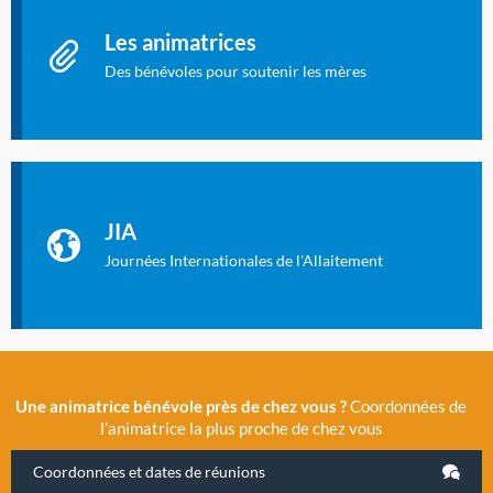
Les animatrices
Des bénévoles pour soutenir les mères
Identifiant oublié ?
Mot de passe oublié ?
Les Journées Internationales de l'Allaitement
La Cité des Sciences et de l’Industrie a accueilli en novembre
JIA
2019 la 11e Journée Internationale de l’Allaitement, un
évènement exceptionnel organisé par LLL France.
Journées Internationales de l'Allaitement
Une animatrice bénévole près de chez vous ?
Coordonnées de
l’animatrice la plus proche de chez vous
Coordonnées et dates de réunions