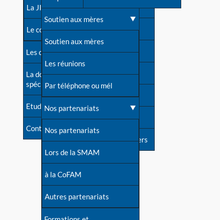
contacts
La JIA
Une difficulté d'allaitement ?
Soutien aux mères
Contact presse
Le congrès
Cas particuliers
Soutien aux mères
Dossier de presse
Les dossiers de l'allaitement
Mythes et vérités
Les réunions
Soutenir LLL
La documentation
spécialisée
Devenir animatrice ?
Par téléphone ou mél
Livre d'or
Etudes récentes
Une question sur le site
Nos partenariats
Forum
Contact
Nos partenariats
S'inscrire à nos newsletters
Lors de la SMAM
à la CoFAM
Autres partenariats
Formations et