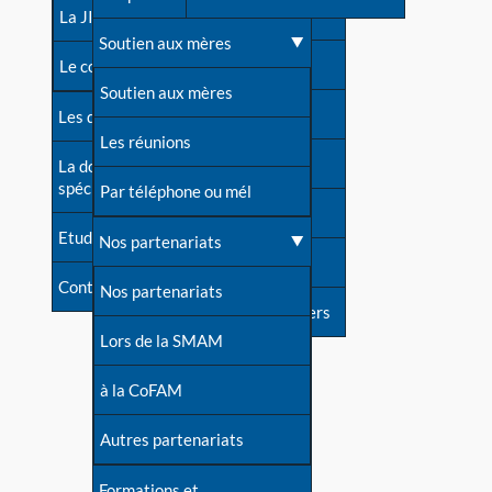
contacts
La JIA
Une difficulté d'allaitement ?
Soutien aux mères
Contact presse
Le congrès
Cas particuliers
Soutien aux mères
Dossier de presse
Les dossiers de l'allaitement
Mythes et vérités
Les réunions
Soutenir LLL
La documentation
spécialisée
Devenir animatrice ?
Par téléphone ou mél
Livre d'or
Etudes récentes
Une question sur le site
Nos partenariats
Forum
Contact
Nos partenariats
S'inscrire à nos newsletters
Lors de la SMAM
à la CoFAM
Autres partenariats
Formations et