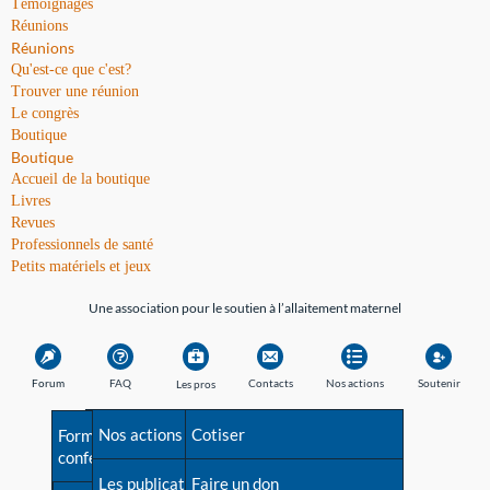
Témoignages
Réunions
Réunions
Qu'est-ce que c'est?
Trouver une réunion
Le congrès
Boutique
Boutique
Accueil de la boutique
Livres
Revues
Professionnels de santé
Petits matériels et jeux
Une association pour le soutien à l’allaitement maternel
Forum
FAQ
Contacts
Nos actions
Soutenir
Les pros
Avant la naissance
Nos actions
Besoin d'aide?
Cotiser
Formations et
conférences
Les débuts
Les publications
Répertoire de tous les
Faire un don