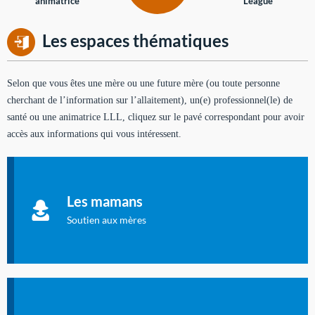
animatrice
League
Les espaces thématiques
Selon que vous êtes une mère ou une future mère (ou toute personne
cherchant de l’information sur l’allaitement), un(e) professionnel(le) de
santé ou une animatrice LLL, cliquez sur le pavé correspondant pour avoir
accès aux informations qui vous intéressent.
Soutien aux mères
Informations sur l'allaitement et le maternage, pour vous aider
Les mamans
à allaiter et vous informer : toutes les rubriques qui
concernent l'allaitement.
Soutien aux mères
Les dossiers de l'allaitement
Publication en langue française qui fait le point sur les