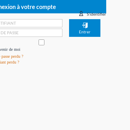
exion à votre compte
S'identifier
venir de moi
 passe perdu ?
iant perdu ?