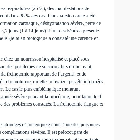
es respiratoires (25 %), des manifestations de
ment dans 38 % des cas. Une aversion orale a été
formation cardiaque, déshydratation sévère, perte de
3,7 jours (1 à 14 jours). L’un des bébés a présenté
ne K (le bilan biologique a constaté une carence en
ne chez un nourrisson hospitalisé et placé sous
ison des problèmes de succion alors qu’on avait
(la freinotomie rapportant de l’argent), et de
té la freinotomie, qu’elles n’avaient pas été informées
dée. Le cas le plus emblématique montrant
 apnée sévère pendant la procédure, pour laquelle il
ine des problèmes constatés. La freinotomie (langue et
s les données d’une enquête dans l’une des provinces
e complications sévères. Il est préoccupant de
 pour gérer une complication immédiate et importante