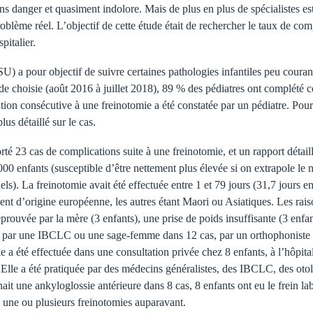
ans danger et quasiment indolore. Mais de plus en plus de spécialistes e
roblème réel. L’objectif de cette étude était de rechercher le taux de co
pitalier.
 a pour objectif de suivre certaines pathologies infantiles peu couran
de choisie (août 2016 à juillet 2018), 89 % des pédiatres ont complété c
ion consécutive à une freinotomie a été constatée par un pédiatre. Pour
us détaillé sur le cas.
té 23 cas de complications suite à une freinotomie, et un rapport détail
00 enfants (susceptible d’être nettement plus élevée si on extrapole l
els). La freinotomie avait été effectuée entre 1 et 79 jours (31,7 jours 
ient d’origine européenne, les autres étant Maori ou Asiatiques. Les rai
prouvée par la mère (3 enfants), une prise de poids insuffisante (3 enfant
sé par une IBCLC ou une sage-femme dans 12 cas, par un orthophoniste d
 a été effectuée dans une consultation privée chez 8 enfants, à l’hôpita
s. Elle a été pratiquée par des médecins généralistes, des IBCLC, des ot
ait une ankyloglossie antérieure dans 8 cas, 8 enfants ont eu le frein la
i une ou plusieurs freinotomies auparavant.