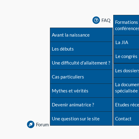
FAQ
Formations 
conférence
Avant la naissance
La JIA
Les débuts
Le congrès
Une difficulté d'allaitement ?
Les dossiers
Cas particuliers
La documen
Mythes et vérités
spécialisée
Devenir animatrice ?
Etudes réc
Une question sur le site
Contact
Forum