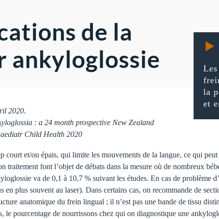
ations de la
r ankyloglossie
Les
fre
la 
et 
ril 2020.
kyloglossia : a 24 month prospective New Zealand
 Paediatr Child Health 2020
op court et/ou épais, qui limite les mouvements de la langue, ce qui peut 
t son traitement font l’objet de débats dans la mesure où de nombreux bé
yloglossie va de 0,1 à 10,7 % suivant les études. En cas de problème d
us en plus souvent au laser). Dans certains cas, on recommande de secti
ructure anatomique du frein lingual ; il n’est pas une bande de tissu distin
, le pourcentage de nourrissons chez qui on diagnostique une ankyloglo