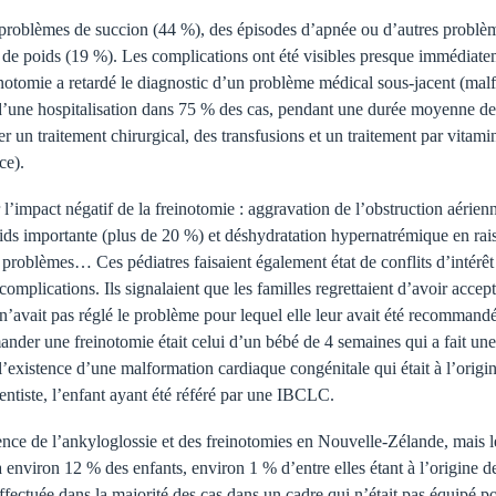
 problèmes de succion (44 %), des épisodes d’apnée ou d’autres problèm
 de poids (19 %). Les complications ont été visibles presque immédiate
inotomie a retardé le diagnostic d’un problème médical sous-jacent (mal
 d’une hospitalisation dans 75 % des cas, pendant une durée moyenne de 
 un traitement chirurgical, des transfusions et un traitement par vitami
ce).
 l’impact négatif de la freinotomie : aggravation de l’obstruction aérien
poids importante (plus de 20 %) et déshydratation hypernatrémique en ra
 problèmes… Ces pédiatres faisaient également état de conflits d’intérêt 
omplications. Ils signalaient que les familles regrettaient d’avoir accep
 n’avait pas réglé le problème pour lequel elle leur avait été recomman
der une freinotomie était celui d’un bébé de 4 semaines qui a fait une
l’existence d’une malformation cardiaque congénitale qui était à l’orig
dentiste, l’enfant ayant été référé par une IBCLC.
évalence de l’ankyloglossie et des freinotomies en Nouvelle-Zélande, mai
 environ 12 % des enfants, environ 1 % d’entre elles étant à l’origine d
 effectuée dans la majorité des cas dans un cadre qui n’était pas équipé