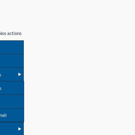
Nos actions
s
s
 mél