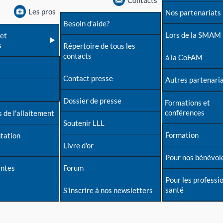
Contacts
Les pros
Nos partenariats
Besoin d'aide?
Lors de la SMAM
et
s
Répertoire de tous les
contacts
à la CoFAM
Contact presse
Autres partenari
Dossier de presse
Formations et
conférences
 de l'allaitement
Soutenir LLL
Formation
tation
Livre d'or
Pour nos bénévol
entes
Forum
Pour les professi
santé
S'inscrire à nos newsletters