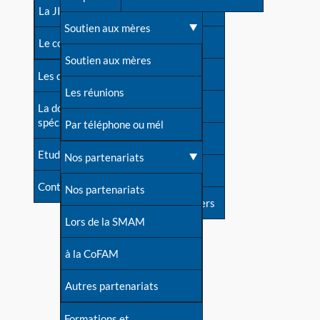
contacts
La JIA
Une difficulté d'allaitement ?
Soutien aux mères
Contact presse
Le congrès
Cas particuliers
Soutien aux mères
Dossier de presse
Les dossiers de l'allaitement
Mythes et vérités
Les réunions
Soutenir LLL
La documentation
spécialisée
Devenir animatrice ?
Par téléphone ou mél
Livre d'or
Etudes récentes
Une question sur le site
Nos partenariats
Forum
Contact
Nos partenariats
S'inscrire à nos newsletters
Lors de la SMAM
à la CoFAM
Autres partenariats
Formations et