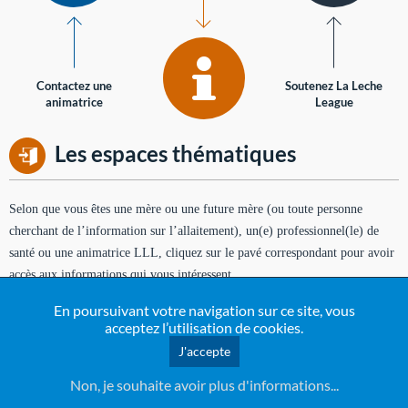
Contactez une
Soutenez La Leche
animatrice
League
Les espaces thématiques
Selon que vous êtes une mère ou une future mère (ou toute personne
cherchant de l’information sur l’allaitement), un(e) professionnel(le) de
santé ou une animatrice LLL, cliquez sur le pavé correspondant pour avoir
accès aux informations qui vous intéressent.
En poursuivant votre navigation sur ce site, vous
Soutien aux mères
acceptez l’utilisation de cookies.
Informations sur l'allaitement et le maternage, pour vous aider
J'accepte
Les mamans
à allaiter et vous informer : toutes les rubriques qui
concernent l'allaitement.
Non, je souhaite avoir plus d'informations...
Soutien aux mères