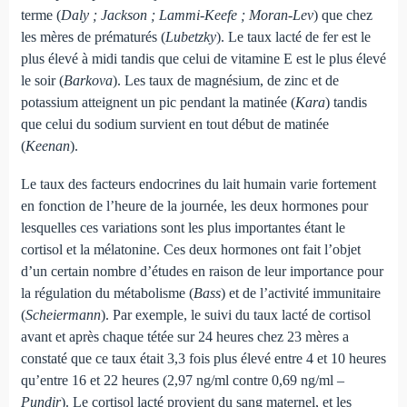
terme (
Daly ; Jackson ; Lammi-Keefe ; Moran-Lev
) que chez
les mères de prématurés (
Lubetzky
). Le taux lacté de fer est le
plus élevé à midi tandis que celui de vitamine E est le plus élevé
le soir (
Barkova
). Les taux de magnésium, de zinc et de
potassium atteignent un pic pendant la matinée (
Kara
) tandis
que celui du sodium survient en tout début de matinée
(
Keenan
).
Le taux des facteurs endocrines du lait humain varie fortement
en fonction de l’heure de la journée, les deux hormones pour
lesquelles ces variations sont les plus importantes étant le
cortisol et la mélatonine. Ces deux hormones ont fait l’objet
d’un certain nombre d’études en raison de leur importance pour
la régulation du métabolisme (
Bass
) et de l’activité immunitaire
(
Scheiermann
). Par exemple, le suivi du taux lacté de cortisol
avant et après chaque tétée sur 24 heures chez 23 mères a
constaté que ce taux était 3,3 fois plus élevé entre 4 et 10 heures
qu’entre 16 et 22 heures (2,97 ng/ml contre 0,69 ng/ml –
Pundir
). Le cortisol lacté provient du sang maternel, et les