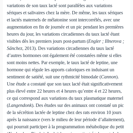
variations de son taux lacté sont parallèles aux variations
sériques et salivaires chez la mère. De même, les taux sériques
et lactés maternels de mélatonine sont intercorrélés, avec une
augmentation en fin de journée et un pic pendant les premières
heures du jour, les variations circadiennes du taux lacté étant
visibles dès les premiers jours post-partum (
Engler ; Illnerova ;
Sánchez
, 2013). Des variations circadiennes du taux lacté
d’autres hormones ont également été constatées même si elles
sont moins nettes. Par exemple, le taux lacté de leptine, une
hormone qui régule les apports caloriques en induisant un
sentiment de satiété, suit une rythmicité bimodale (
Cannon
).
Une étude a constaté que son taux lacté était significativement
plus élevé entre 22 heures et 4 heures qu’entre 4 et 22 heures,
ce qui correspond aux variations du taux plasmatique maternel
(
Langendonk
). Des études sur des animaux ont constaté un pic
de la sécrétion lactée de leptine chez des rats environ 10 jours
après la naissance (vers le milieu de leur période d’allaitement),
qui pourrait participer à la programmation métabolique du petit