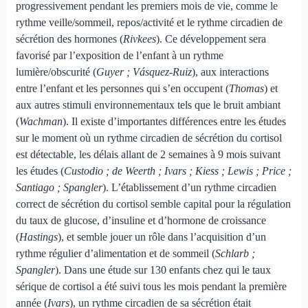
progressivement pendant les premiers mois de vie, comme le
rythme veille/sommeil, repos/activité et le rythme circadien de
sécrétion des hormones (
Rivkees
). Ce développement sera
favorisé par l’exposition de l’enfant à un rythme
lumière/obscurité (
Guyer ; Vásquez-Ruiz
), aux interactions
entre l’enfant et les personnes qui s’en occupent (
Thomas
) et
aux autres stimuli environnementaux tels que le bruit ambiant
(
Wachman
). Il existe d’importantes différences entre les études
sur le moment où un rythme circadien de sécrétion du cortisol
est détectable, les délais allant de 2 semaines à 9 mois suivant
les études (
Custodio ; de Weerth ; Ivars ; Kiess ; Lewis ; Price ;
Santiago ; Spangler
). L’établissement d’un rythme circadien
correct de sécrétion du cortisol semble capital pour la régulation
du taux de glucose, d’insuline et d’hormone de croissance
(
Hastings
), et semble jouer un rôle dans l’acquisition d’un
rythme régulier d’alimentation et de sommeil (
Schlarb ;
Spangler
). Dans une étude sur 130 enfants chez qui le taux
sérique de cortisol a été suivi tous les mois pendant la première
année (
Ivars
), un rythme circadien de sa sécrétion était