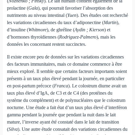
(
Nozhenko ; Pinsky
). Le lait humain contient également de la
prolactine (
Gala
), qui pourrait favoriser l’absorption des
nutriments au niveau intestinal (
Yuen
). Des études ont recherché
les variations circadiennes du taux d’adiponectine (
Martin
),
d’insuline (
Whitmore
), de ghréline (
Aydin ; Kierson
) et
d’hormones thyroïdiennes (
Rodriguez-Palmero
), mais les
données les concernant restent succinctes.
Il existe encore peu de données sur les variations circadiennes
des facteurs immunitaires, mais ce domaine commence à être
mieux exploré. Il semble que certains facteurs importants soient
présents à un taux plus élevé pendant la journée, en particulier
en post-partum précoce (
Franca
). Le colostrum diurne avait un
taux plus élevé d’IgA, de C3 et de C4 (des protéines du
système du complément) et de polynucléaires que le colostrum
nocturne. Une étude a fait état d’un taux plus élevé d’interféron
gamma pendant la journée que pendant la nuit dans le lait
mature, l’inverse ayant été constaté dans le lait de transition
(
Silva
). Une autre étude consatait des variations circadiennes du