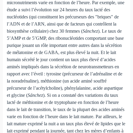
micronutriments varie en fonction de l’heure. Par exemple, une
étude a suivi l’évolution sur 24 heures du taux lacté des
nucléotides (qui constituent les précurseurs des "briques" de
l’ADN et de l’ARN, ainsi que de facteurs qui contrôlent la
biosynthèse cellulaire) chez 30 femmes (
Sánchez
). Le taux de
5’AMP et de 5’GMP, des ribonucléotides comportant une base
purique jouant un rôle important entre autres dans la sécrétion
de mélatonine et de GABA, est plus élevé la nuit. Et le lait
humain sécrété le jour contient un taux plus élevé d’acides
aminés impliqués dans la sécrétion de neurotransmetteurs en
rapport avec l’éveil : tyrosine (précurseur de l’adrénaline et de
la noradrénaline), méthionine (un acide aminé souffré
précurseur de l’acétylcholine), phénylalanine, acide aspartique
et glycine (
Sánchez
). Si on a constaté des variations du taux
lacté de méthionine et de tryptophane en fonction de l’heure
dans le lait de transition, le taux de la plupart des acides aminés
varie en fonction de l’heure dans le lait mature. Par ailleurs, le
lait mature exprimé la nuit a un taux plus élevé de lipides que le
lait exprimé pendant la journée, tant chez les mères d’enfants à