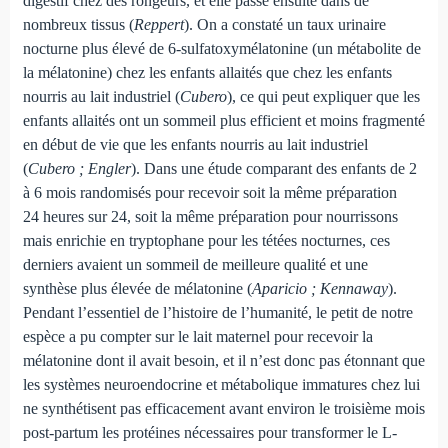
digestif chez des rongeurs, et elle passe ensuite dans de
nombreux tissus (
Reppert
). On a constaté un taux urinaire
nocturne plus élevé de 6-sulfatoxymélatonine (un métabolite de
la mélatonine) chez les enfants allaités que chez les enfants
nourris au lait industriel (
Cubero
), ce qui peut expliquer que les
enfants allaités ont un sommeil plus efficient et moins fragmenté
en début de vie que les enfants nourris au lait industriel
(
Cubero ; Engler
). Dans une étude comparant des enfants de 2
à 6 mois randomisés pour recevoir soit la même préparation
24 heures sur 24, soit la même préparation pour nourrissons
mais enrichie en tryptophane pour les tétées nocturnes, ces
derniers avaient un sommeil de meilleure qualité et une
synthèse plus élevée de mélatonine (
Aparicio ; Kennaway
).
Pendant l’essentiel de l’histoire de l’humanité, le petit de notre
espèce a pu compter sur le lait maternel pour recevoir la
mélatonine dont il avait besoin, et il n’est donc pas étonnant que
les systèmes neuroendocrine et métabolique immatures chez lui
ne synthétisent pas efficacement avant environ le troisième mois
post-partum les protéines nécessaires pour transformer le L-