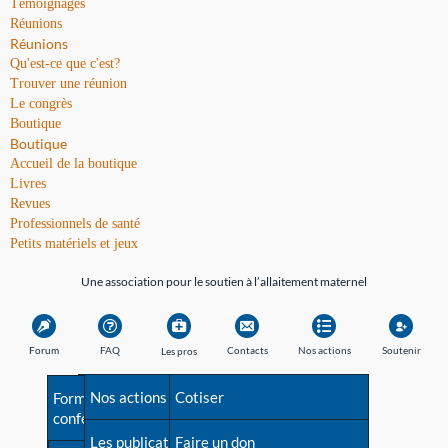
Témoignages
Réunions
Réunions
Qu'est-ce que c'est?
Trouver une réunion
Le congrès
Boutique
Boutique
Accueil de la boutique
Livres
Revues
Professionnels de santé
Petits matériels et jeux
Une association pour le soutien à l’allaitement maternel
Forum
FAQ
Contacts
Nos actions
Soutenir
Les pros
Avant la naissance
Nos actions
Besoin d'aide?
Cotiser
Formations et
conférences
Les débuts
Les publications
Répertoire de tous les
Faire un don