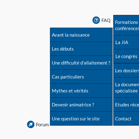
FAQ
Formations 
conférence
Avant la naissance
La JIA
Les débuts
Le congrès
Une difficulté d'allaitement ?
Les dossiers
Cas particuliers
La documen
Mythes et vérités
spécialisée
Devenir animatrice ?
Etudes réc
Une question sur le site
Contact
Forum