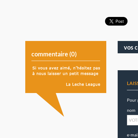
vos 
commentaire (
0
)
LAI
Pour 
nom
e-mai