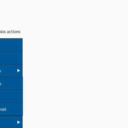
Nos actions
s
s
 mél