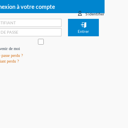
exion à votre compte
S'identifier
venir de moi
 passe perdu ?
iant perdu ?