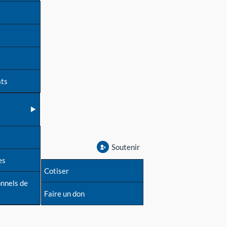
ats
Soutenir
es
Cotiser
onnels de
Faire un don