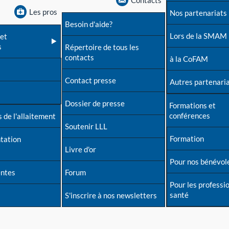
Contacts
Les pros
Nos partenariats
Besoin d'aide?
Lors de la SMAM
et
s
Répertoire de tous les
contacts
à la CoFAM
Contact presse
Autres partenari
Dossier de presse
Formations et
conférences
 de l'allaitement
Soutenir LLL
Formation
tation
Livre d'or
Pour nos bénévol
entes
Forum
Pour les professi
santé
S'inscrire à nos newsletters