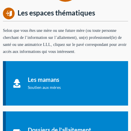
Les espaces thématiques
Selon que vous êtes une mère ou une future mère (ou toute personne
cherchant de l’information sur l’allaitement), un(e) professionnel(le) de
santé ou une animatrice LLL, cliquez sur le pavé correspondant pour avoir
accès aux informations qui vous intéressent.
Soutien aux mères
Informations sur l'allaitement et le maternage, pour vous aider
Les mamans
à allaiter et vous informer : toutes les rubriques qui
concernent l'allaitement.
Soutien aux mères
Les dossiers de l'allaitement
Publication en langue française qui fait le point sur les
Dossiers de l'allaitement