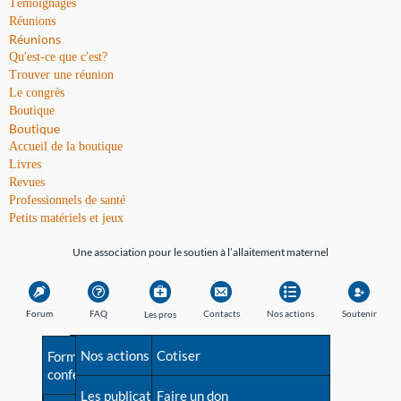
Témoignages
Réunions
Réunions
Qu'est-ce que c'est?
Trouver une réunion
Le congrès
Boutique
Boutique
Accueil de la boutique
Livres
Revues
Professionnels de santé
Petits matériels et jeux
Une association pour le soutien à l’allaitement maternel
Forum
FAQ
Contacts
Nos actions
Soutenir
Les pros
Avant la naissance
Nos actions
Besoin d'aide?
Cotiser
Formations et
conférences
Les débuts
Les publications
Répertoire de tous les
Faire un don