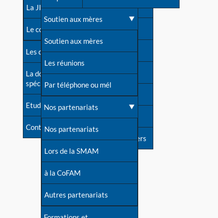
contacts
La JIA
Une difficulté d'allaitement ?
Soutien aux mères
Contact presse
Le congrès
Cas particuliers
Soutien aux mères
Dossier de presse
Les dossiers de l'allaitement
Mythes et vérités
Les réunions
Soutenir LLL
La documentation
spécialisée
Devenir animatrice ?
Par téléphone ou mél
Livre d'or
Etudes récentes
Une question sur le site
Nos partenariats
Forum
Contact
Nos partenariats
S'inscrire à nos newsletters
Lors de la SMAM
à la CoFAM
Autres partenariats
Formations et