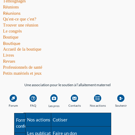
Témoignages
Réunions
Réunions
Qu'est-ce que c'est?
Trouver une réunion
Le congrès
Boutique
Boutique
Accueil de la boutique
Livres
Revues
Professionnels de santé
Petits matériels et jeux
Une association pour le soutien à l’allaitement maternel
Forum
FAQ
Contacts
Nos actions
Soutenir
Les pros
Avant la naissance
Nos actions
Besoin d'aide?
Cotiser
Formations et
conférences
Les débuts
Les publications
Répertoire de tous les
Faire un don