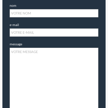
nom
e-mail
message