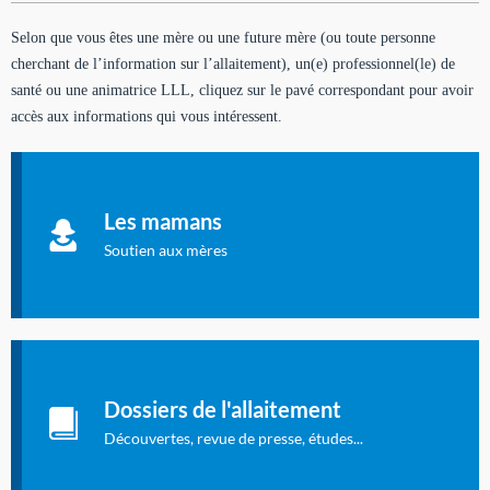
Selon que vous êtes une mère ou une future mère (ou toute personne
cherchant de l’information sur l’allaitement), un(e) professionnel(le) de
santé ou une animatrice LLL, cliquez sur le pavé correspondant pour avoir
accès aux informations qui vous intéressent.
Soutien aux mères
Informations sur l'allaitement et le maternage, pour vous aider
Les mamans
à allaiter et vous informer : toutes les rubriques qui
concernent l'allaitement.
Soutien aux mères
Les dossiers de l'allaitement
Publication en langue française qui fait le point sur les
Dossiers de l'allaitement
dernières études sur l'allaitement publiées dans la presse
internationale.
Découvertes, revue de presse, études...