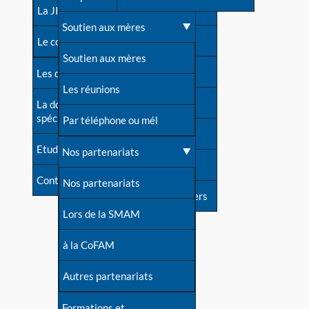
contacts
La JIA
Une difficulté d'allaitement ?
Soutien aux mères
Contact presse
Le congrès
Cas particuliers
Soutien aux mères
Dossier de presse
Les dossiers de l'allaitement
Mythes et vérités
Les réunions
Soutenir LLL
La documentation
spécialisée
Devenir animatrice ?
Par téléphone ou mél
Livre d'or
Etudes récentes
Une question sur le site
Nos partenariats
Forum
Contact
Nos partenariats
S'inscrire à nos newsletters
Lors de la SMAM
à la CoFAM
Autres partenariats
Formations et