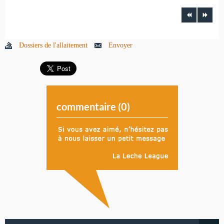
Dossiers de l'allaitement
Envoyer
commentaire (
0
)