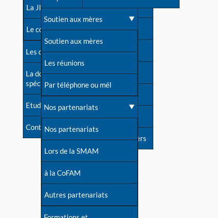
contacts
La JIA
Une difficulté d'allaitement ?
Soutien aux mères
Contact presse
Le congrès
Cas particuliers
Soutien aux mères
Dossier de presse
Les dossiers de l'allaitement
Mythes et vérités
Les réunions
Soutenir LLL
La documentation
spécialisée
Devenir animatrice ?
Par téléphone ou mél
Livre d'or
Etudes récentes
Une question sur le site
Nos partenariats
Forum
Contact
Nos partenariats
S'inscrire à nos newsletters
Lors de la SMAM
à la CoFAM
Autres partenariats
Formations et