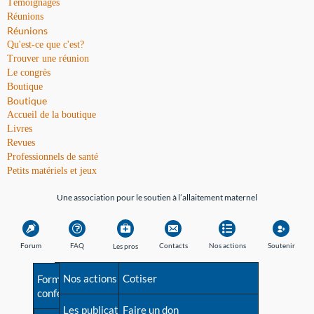
Témoignages
Réunions
Réunions
Qu'est-ce que c'est?
Trouver une réunion
Le congrès
Boutique
Boutique
Accueil de la boutique
Livres
Revues
Professionnels de santé
Petits matériels et jeux
Une association pour le soutien à l’allaitement maternel
Forum
FAQ
Contacts
Nos actions
Soutenir
Les pros
Avant la naissance
Nos actions
Besoin d'aide?
Cotiser
Formations et
conférences
Les débuts
Les publications
Répertoire de tous les
Faire un don