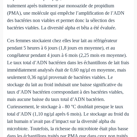
traitement après traitement par monoazide de propidium
(PMA), une molécule qui empêche l’amplification de l’ADN
des bactéries non viables et permet donc la sélection des
bactéries viables. La diversité alpha et bêta a été évaluée.
Ces femmes stockaient chez elles leur lait au réfrigérateur
pendant 5 heures à 6 jours (1,8 jours en moyenne), et au
congélateur pendant 4 jours à 6 mois (2,25 mois en moyenne).
Le taux total d’ADN bactérien dans les échantillons de lait frais
immédiatement analysés était de 0,60 ng/µl en moyenne, mais
seulement 0,36 ng/µl provenait de bactéries viables. Le
stockage du lait au froid induisait une baisse significative du
taux d’ADN bactérien correspondant à des bactéries viables,
mais aucune baisse du taux total d’ADN bactérien.
Curieusement, le stockage à - 80 °C doublait presque le taux
total d’ADN (1,10 ng/µl après 6 mois). Le stockage au froid du
lait humain n’avait pas d’impact sur la diversité alpha du
microbiote. Toutefois, la richesse du microbiote était plus basse
dans les échantillons traités par PMA que dans ceux non traités