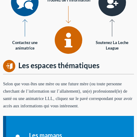
Contactez une
Soutenez La Leche
animatrice
League
Les espaces thématiques
Selon que vous êtes une mère ou une future mère (ou toute personne
cherchant de l’information sur l’allaitement), un(e) professionnel(le) de
santé ou une animatrice LLL, cliquez sur le pavé correspondant pour avoir
accès aux informations qui vous intéressent.
Soutien aux mères
Informations sur l'allaitement et le maternage, pour vous aider
Les mamans
à allaiter et vous informer : toutes les rubriques qui