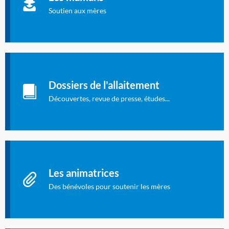
concernent l'allaitement.
Soutien aux mères
Les dossiers de l'allaitement
Publication en langue française qui fait le point sur les
Dossiers de l'allaitement
dernières études sur l'allaitement publiées dans la presse
internationale.
Découvertes, revue de presse, études...
Connexion à l'espace privé
Les animatrices
Des bénévoles pour soutenir les mères
Identifiant oublié ?
Mot de passe oublié ?