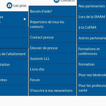
Contacts
Les pros
Nos partenariats
Besoin d'aide?
Lors de la SMAM
et
s
Répertoire de tous les
contacts
à la CoFAM
Contact presse
Autres partenari
Dossier de presse
Formations et
conférences
 de l'allaitement
Soutenir LLL
Formation
tation
Livre d'or
Pour nos bénévol
entes
Forum
Pour les professi
santé
S'inscrire à nos newsletters