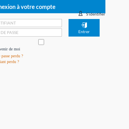
exion à votre compte
S'identifier
venir de moi
 passe perdu ?
iant perdu ?