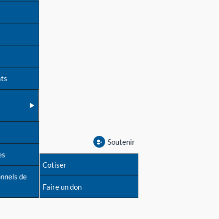
ats
Soutenir
es
Cotiser
onnels de
Faire un don