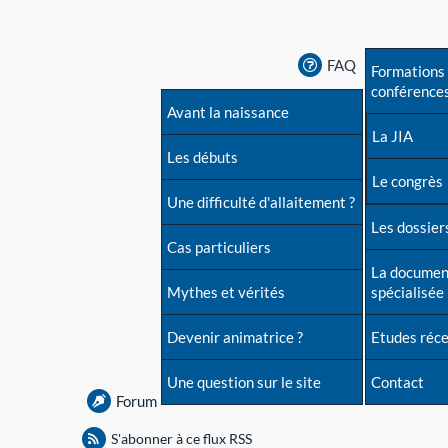
FAQ
Formations 
conférence
Avant la naissance
La JIA
Les débuts
Le congrès
Une difficulté d'allaitement ?
Les dossiers
Cas particuliers
La documen
Mythes et vérités
spécialisée
Devenir animatrice ?
Etudes réc
Une question sur le site
Contact
Forum
S'abonner à ce flux RSS