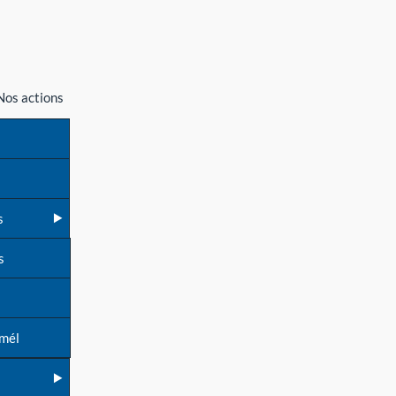
Nos actions
s
s
 mél