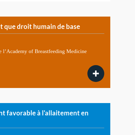
nt que droit humain de base
de l’Academy of Breastfeeding Medicine
 favorable à l'allaitement en