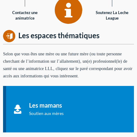
Contactez une
Soutenez La Leche
animatrice
League
Les espaces thématiques
Selon que vous êtes une mère ou une future mère (ou toute personne
cherchant de l’information sur l’allaitement), un(e) professionnel(le) de
santé ou une animatrice LLL, cliquez sur le pavé correspondant pour avoir
accès aux informations qui vous intéressent.
Soutien aux mères
Informations sur l'allaitement et le maternage, pour vous aider
Les mamans
à allaiter et vous informer : toutes les rubriques qui
concernent l'allaitement.
Soutien aux mères