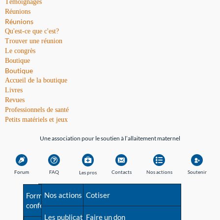
Témoignages
Réunions
Réunions
Qu'est-ce que c'est?
Trouver une réunion
Le congrès
Boutique
Boutique
Accueil de la boutique
Livres
Revues
Professionnels de santé
Petits matériels et jeux
Une association pour le soutien à l’allaitement maternel
Forum
FAQ
Contacts
Nos actions
Soutenir
Les pros
Avant la naissance
Nos actions
Besoin d'aide?
Cotiser
Formations et
conférences
Les débuts
Les publications
Répertoire de tous les
Faire un don