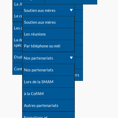
contacts
La JIA
Une difficulté d'allaitement ?
Soutien aux mères
Contact presse
Le congrès
Cas particuliers
Soutien aux mères
Dossier de presse
Les dossiers de l'allaitement
Mythes et vérités
Les réunions
Soutenir LLL
La documentation
spécialisée
Devenir animatrice ?
Par téléphone ou mél
Livre d'or
Etudes récentes
Une question sur le site
Nos partenariats
Forum
Contact
Nos partenariats
S'inscrire à nos newsletters
Lors de la SMAM
à la CoFAM
Autres partenariats
Formations et