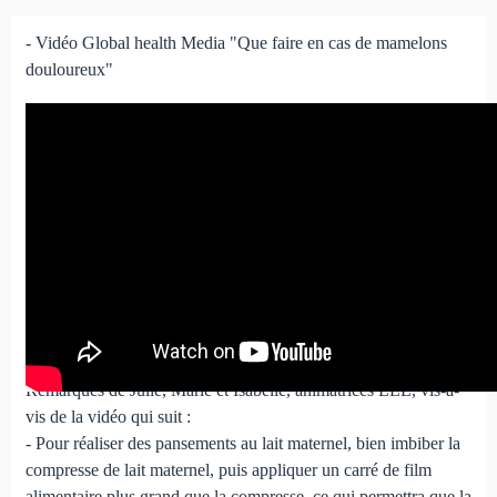
- Vidéo Global health Media "Que faire en cas de mamelons
douloureux"
- Vidéo Sikana "Faire face à une crevasse"
Remarques de Julie, Marie et Isabelle, animatrices LLL, vis-à-
vis de la vidéo qui suit :
- Pour réaliser des pansements au lait maternel, bien imbiber la
compresse de lait maternel, puis appliquer un carré de film
alimentaire plus grand que la compresse, ce qui permettra que la