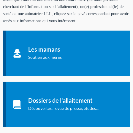
cherchant de l’information sur l’allaitement), un(e) professionnel(le) de
santé ou une animatrice LLL, cliquez sur le pavé correspondant pour avoir
accès aux informations qui vous intéressent.
Soutien aux mères
Informations sur l'allaitement et le maternage, pour vous aider
Les mamans
à allaiter et vous informer : toutes les rubriques qui
concernent l'allaitement.
Soutien aux mères
Les dossiers de l'allaitement
Publication en langue française qui fait le point sur les
Dossiers de l'allaitement
dernières études sur l'allaitement publiées dans la presse
internationale.
Découvertes, revue de presse, études...