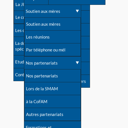
contacts
La JIA
Une difficulté d'allaitement ?
Soutien aux mères
Contact presse
Le congrès
Cas particuliers
Soutien aux mères
Dossier de presse
Les dossiers de l'allaitement
Mythes et vérités
Les réunions
Soutenir LLL
La documentation
spécialisée
Devenir animatrice ?
Par téléphone ou mél
Livre d'or
Etudes récentes
Une question sur le site
Nos partenariats
Forum
Contact
Nos partenariats
S'inscrire à nos newsletters
Lors de la SMAM
à la CoFAM
Autres partenariats
Formations et