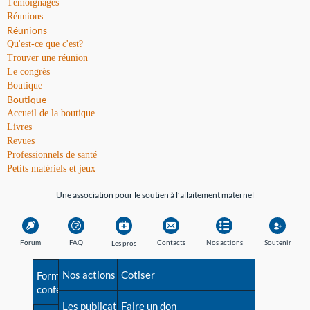
Témoignages
Réunions
Réunions
Qu'est-ce que c'est?
Trouver une réunion
Le congrès
Boutique
Boutique
Accueil de la boutique
Livres
Revues
Professionnels de santé
Petits matériels et jeux
Une association pour le soutien à l’allaitement maternel
Forum
FAQ
Contacts
Nos actions
Soutenir
Les pros
Avant la naissance
Nos actions
Besoin d'aide?
Cotiser
Formations et
conférences
Les débuts
Les publications
Répertoire de tous les
Faire un don