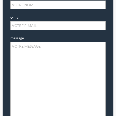
e-mail
message