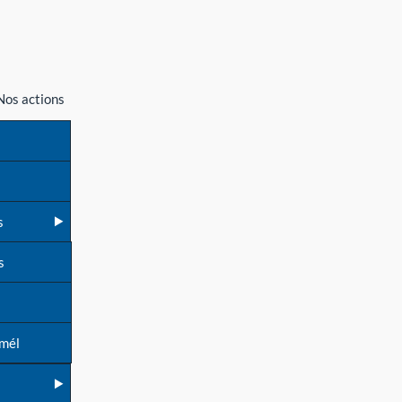
Nos actions
s
s
 mél