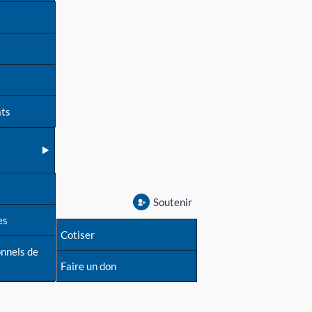
ats
Soutenir
es
Cotiser
onnels de
Faire un don