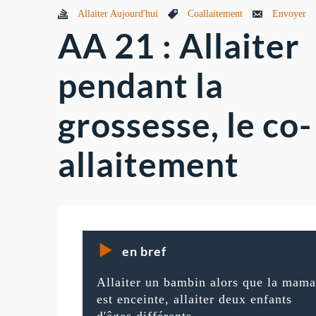
Allaiter Aujourd'hui
Coallaitement
Envoyer
AA 21 : Allaiter
pendant la
grossesse, le co-
allaitement
en bref
Allaiter un bambin alors que la mam
est enceinte, allaiter deux enfants
d'âges différents