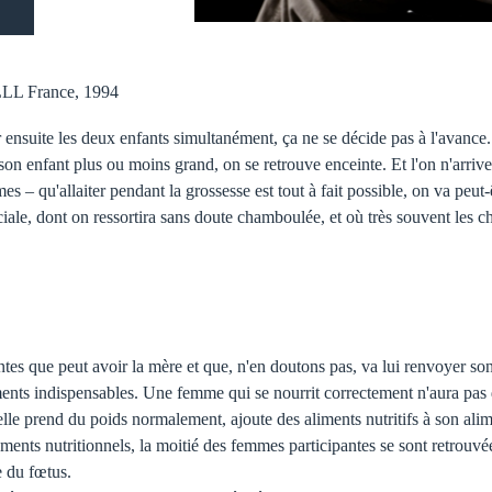
LLL France, 1994
er ensuite les deux enfants simultanément, ça ne se décide pas à l'avance.
son enfant plus ou moins grand, on se retrouve enceinte. Et l'on n'arri
es – qu'allaiter pendant la grossesse est tout à fait possible, on va peut-
éciale, dont on ressortira sans doute chamboulée, et où très souvent les c
antes que peut avoir la mère et que, n'en doutons pas, va lui renvoyer so
iments indispensables. Une femme qui se nourrit correctement n'aura pas 
qu'elle prend du poids normalement, ajoute des aliments nutritifs à son al
ents nutritionnels, la moitié des femmes participantes se sont retrouvées
e du fœtus.