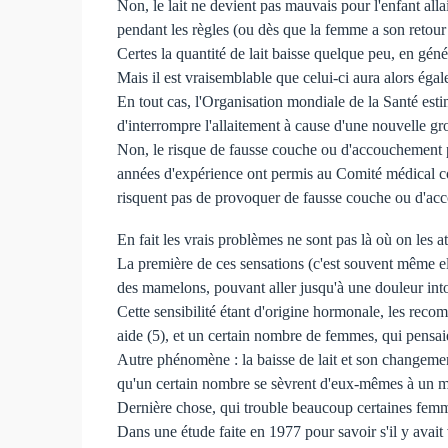
Non, le lait ne devient pas mauvais pour l'enfant all
pendant les règles (ou dès que la femme a son retour
Certes la quantité de lait baisse quelque peu, en génér
Mais il est vraisemblable que celui-ci aura alors éga
En tout cas, l'Organisation mondiale de la Santé esti
d'interrompre l'allaitement à cause d'une nouvelle gro
Non, le risque de fausse couche ou d'accouchement pr
années d'expérience ont permis au Comité médical con
risquent pas de provoquer de fausse couche ou d'a
En fait les vrais problèmes ne sont pas là où on les a
La première de ces sensations (c'est souvent même elle
des mamelons, pouvant aller jusqu'à une douleur into
Cette sensibilité étant d'origine hormonale, les re
aide (5), et un certain nombre de femmes, qui pensaie
Autre phénomène : la baisse de lait et son changement 
qu'un certain nombre se sèvrent d'eux-mêmes à un m
Dernière chose, qui trouble beaucoup certaines femmes
Dans une étude faite en 1977 pour savoir s'il y ava