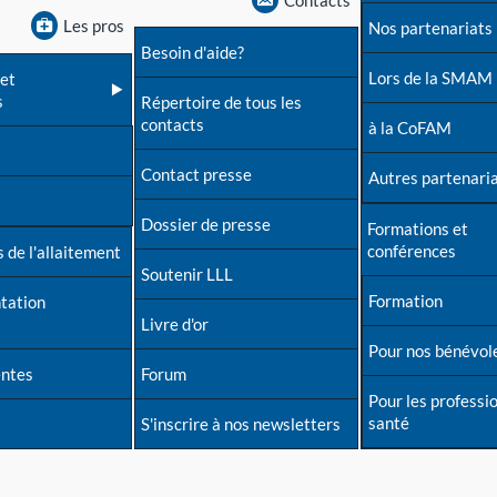
Contacts
Les pros
Nos partenariats
Besoin d'aide?
Lors de la SMAM
et
s
Répertoire de tous les
contacts
à la CoFAM
Contact presse
Autres partenari
Dossier de presse
Formations et
conférences
 de l'allaitement
Soutenir LLL
Formation
tation
Livre d'or
Pour nos bénévol
entes
Forum
Pour les professi
santé
S'inscrire à nos newsletters