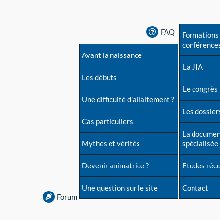
FAQ
Formations 
conférence
Avant la naissance
La JIA
Les débuts
Le congrès
Une difficulté d'allaitement ?
Les dossiers
Cas particuliers
La documen
Mythes et vérités
spécialisée
Devenir animatrice ?
Etudes réc
Une question sur le site
Contact
Forum