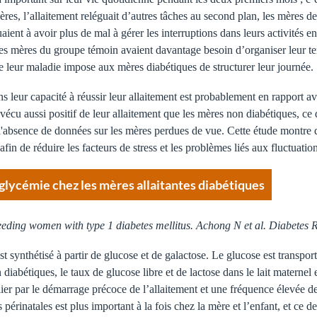
es, l’allaitement reléguait d’autres tâches au second plan, les mères dev
nt à avoir plus de mal à gérer les interruptions dans leurs activités ent
 les mères du groupe témoin avaient davantage besoin d’organiser leur t
de leur maladie impose aux mères diabétiques de structurer leur journée.
 leur capacité à réussir leur allaitement est probablement en rapport ave
vécu aussi positif de leur allaitement que les mères non diabétiques, ce 
et l'absence de données sur les mères perdues de vue. Cette étude montre
 afin de réduire les facteurs de stress et les problèmes liés aux fluctuat
a glycémie chez les mères allaitantes diabétiques
eeding women with type 1 diabetes mellitus. Achong N et al. Diabetes R
 est synthétisé à partir de glucose et de galactose. Le glucose est transpo
bétiques, le taux de glucose libre et de lactose dans le lait maternel e
culier par le démarrage précoce de l’allaitement et une fréquence élevée d
périnatales est plus important à la fois chez la mère et l’enfant, et ce d