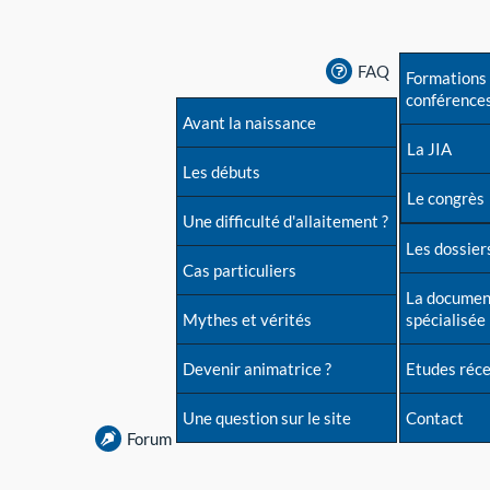
FAQ
Formations 
conférence
Avant la naissance
La JIA
Les débuts
Le congrès
Une difficulté d'allaitement ?
Les dossiers
Cas particuliers
La documen
Mythes et vérités
spécialisée
Devenir animatrice ?
Etudes réc
Une question sur le site
Contact
Forum