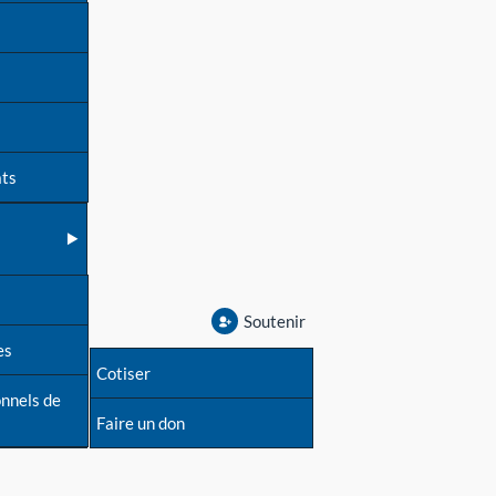
ats
Soutenir
es
Cotiser
onnels de
Faire un don