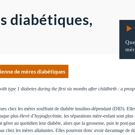
s diabétiques,
Que
mèr
idienne de mères diabétiques
ith type 1 diabetes during the first six months after childbirth : a pro
fiques chez les mères souffrant de diabète insulino-dépendant (DID). Ell
isque plus élevé d’hypoglycémie, les séparations mère-enfant sont plus f
ent gérer au quotidien leur diabète, alors que la grossesse, puis le post-
bas chez les mères allaitantes. Elles pourront donc avoir davantage de dif