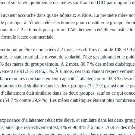
aitement sur la vie quotidienne des mères souffrant de DID par rapport à 
ui avaient accouché dans quatre hôpitaux suédois. La première mère no
e participer à l’étude a été sélectionnée pour constituer le groupe tém
naires à 2 et 6 mois post-partum. L’allaitement a été dit exclusif si le lait
ne formule lactée commerciale.
in ont pu être recontactées à 2 mois, ces chiffres étant de 108 et 99 
arité, le statut marital, le niveau de scolarité, l’âge gestationnel et le p
% des mères du groupe témoin. À 2 mois, 80,7 % des mères diabétiques a
ivement de 91,3 % et 86,3 %. À 6 mois, ces taux étaient respectivement 
iance ou très confiance en leur capacité à allaiter, contre 92,3 % des 
important était similaire dans les deux groupes (3 à 7 %), ainsi que le po
’allaitement était similaire dans les deux groupes, sauf en ce qui conc
 (54,7 % contre 29,9 %). Les mères diabétiques étaient plus nombreuses
 expérience d’allaitement était très élevé, et similaire dans les deux gr
mois, ainsi que respectivement 92,8 % et 90,8 % à 6 mois. 76,9 % des m
à important sur leur vie quotidienne pendant les deux premiers mois ; c’