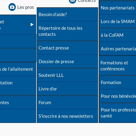
Contacts
Les pros
Nos partenariats
Besoin d'aide?
Lors de la SMAM
et
s
Répertoire de tous les
contacts
à la CoFAM
Contact presse
Autres partenari
Dossier de presse
Formations et
conférences
 de l'allaitement
Soutenir LLL
Formation
tation
Livre d'or
Pour nos bénévol
entes
Forum
Pour les professi
santé
S'inscrire à nos newsletters