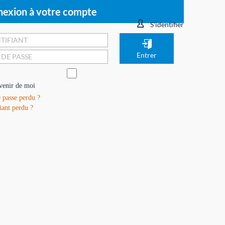
exion à votre compte
S'identifier
venir de moi
 passe perdu ?
iant perdu ?