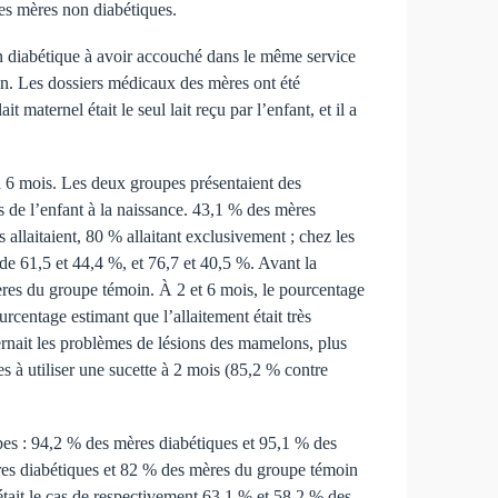
des mères non diabétiques.
n diabétique à avoir accouché dans le même service
oin. Les dossiers médicaux des mères ont été
 maternel était le seul lait reçu par l’enfant, et il a
à 6 mois. Les deux groupes présentaient des
oids de l’enfant à la naissance. 43,1 % des mères
llaitaient, 80 % allaitant exclusivement ; chez les
de 61,5 et 44,4 %, et 76,7 et 40,5 %. Avant la
mères du groupe témoin. À 2 et 6 mois, le pourcentage
urcentage estimant que l’allaitement était très
ernait les problèmes de lésions des mamelons, plus
 à utiliser une sucette à 2 mois (85,2 % contre
oupes : 94,2 % des mères diabétiques et 95,1 % des
ères diabétiques et 82 % des mères du groupe témoin
était le cas de respectivement 63,1 % et 58,2 % des