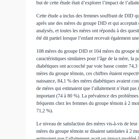
but de cette étude était d’explorer l’impact de l’all
Cette étude a inclus des femmes souffrant de DID q
après une des mères du groupe DID et qui acceptait d
analysés, et toutes les mères ont répondu à des question
été dit partiel lorsque l’enfant recevait également u
108 mères du groupe DID et 104 mères du groupe témo
caractéristiques similaires pour l’âge de la mère, la p
diabétiques ont accouché par voie basse contre 74,3 
mères du groupe témoin, ces chiffres étaient respect
naissance, 84,1 % des mères diabétiques avaient conf
de mères qui estimaient que l’allaitement n’était pas 
important (74 à 80 %). La prévalence des problèmes d
fréquents chez les femmes du groupe témoin à 2 mois
71,2 %).
Le niveau de satisfaction des mères vis-à-vis de leur
mères du groupe témoin se disaient satisfaites à 2 
estimaient que l’allaitement avait un impact modéré 