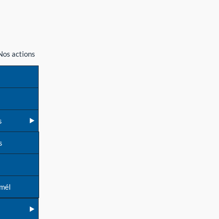
Nos actions
s
s
 mél