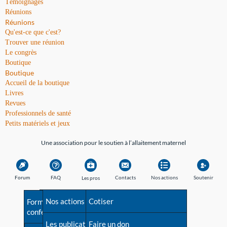
Témoignages
Réunions
Réunions
Qu'est-ce que c'est?
Trouver une réunion
Le congrès
Boutique
Boutique
Accueil de la boutique
Livres
Revues
Professionnels de santé
Petits matériels et jeux
Une association pour le soutien à l’allaitement maternel
Forum
FAQ
Contacts
Nos actions
Soutenir
Les pros
Avant la naissance
Nos actions
Besoin d'aide?
Cotiser
Formations et
conférences
Les débuts
Les publications
Répertoire de tous les
Faire un don