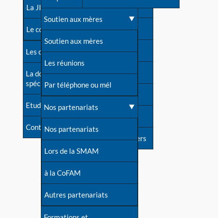
contacts
La JIA
Une difficulté d'allaitement ?
Soutien aux mères
Contact presse
Le congrès
Cas particuliers
Soutien aux mères
Dossier de presse
Les dossiers de l'allaitement
Mythes et vérités
Les réunions
Soutenir LLL
La documentation
spécialisée
Devenir animatrice ?
Par téléphone ou mél
Livre d'or
Etudes récentes
Une question sur le site
Nos partenariats
Forum
Contact
Nos partenariats
S'inscrire à nos newsletters
Lors de la SMAM
à la CoFAM
Autres partenariats
Formations et