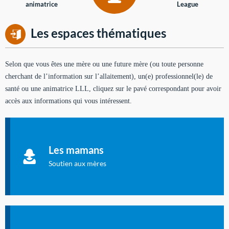
animatrice
League
Les espaces thématiques
Selon que vous êtes une mère ou une future mère (ou toute personne
cherchant de l’information sur l’allaitement), un(e) professionnel(le) de
santé ou une animatrice LLL, cliquez sur le pavé correspondant pour avoir
accès aux informations qui vous intéressent.
Soutien aux mères
Informations sur l'allaitement et le maternage, pour vous aider
Les mamans
à allaiter et vous informer : toutes les rubriques qui
concernent l'allaitement.
Soutien aux mères
Les dossiers de l'allaitement