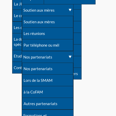
contacts
La JIA
Une difficulté d'allaitement ?
Soutien aux mères
Contact presse
Le congrès
Cas particuliers
Soutien aux mères
Dossier de presse
Les dossiers de l'allaitement
Mythes et vérités
Les réunions
Soutenir LLL
La documentation
spécialisée
Devenir animatrice ?
Par téléphone ou mél
Livre d'or
Etudes récentes
Une question sur le site
Nos partenariats
Forum
Contact
Nos partenariats
S'inscrire à nos newsletters
Lors de la SMAM
à la CoFAM
Autres partenariats
Formations et