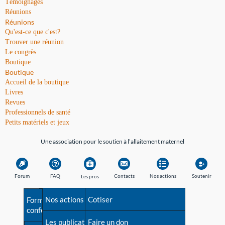
Témoignages
Réunions
Réunions
Qu'est-ce que c'est?
Trouver une réunion
Le congrès
Boutique
Boutique
Accueil de la boutique
Livres
Revues
Professionnels de santé
Petits matériels et jeux
Une association pour le soutien à l’allaitement maternel
Forum
FAQ
Contacts
Nos actions
Soutenir
Les pros
Avant la naissance
Nos actions
Besoin d'aide?
Cotiser
Formations et
conférences
Les débuts
Les publications
Répertoire de tous les
Faire un don