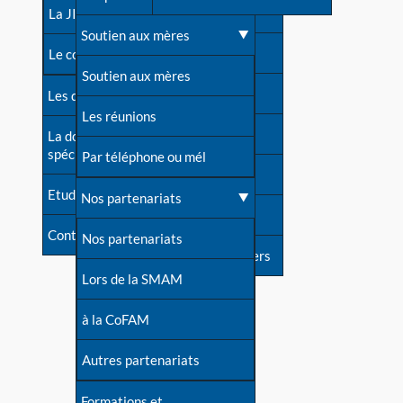
contacts
La JIA
Une difficulté d'allaitement ?
Soutien aux mères
Contact presse
Le congrès
Cas particuliers
Soutien aux mères
Dossier de presse
Les dossiers de l'allaitement
Mythes et vérités
Les réunions
Soutenir LLL
La documentation
spécialisée
Devenir animatrice ?
Par téléphone ou mél
Livre d'or
Etudes récentes
Une question sur le site
Nos partenariats
Forum
Contact
Nos partenariats
S'inscrire à nos newsletters
Lors de la SMAM
à la CoFAM
Autres partenariats
Formations et