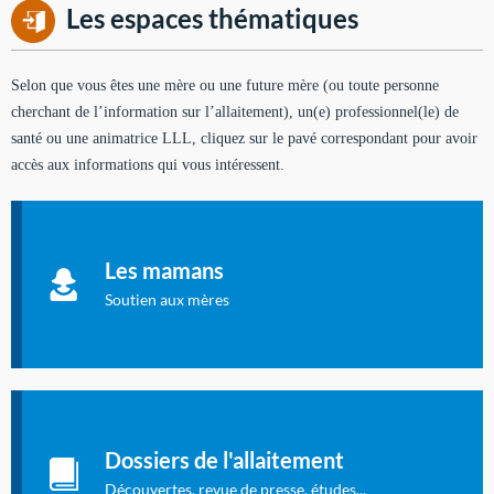
Les espaces thématiques
Selon que vous êtes une mère ou une future mère (ou toute personne
cherchant de l’information sur l’allaitement), un(e) professionnel(le) de
santé ou une animatrice LLL, cliquez sur le pavé correspondant pour avoir
accès aux informations qui vous intéressent.
Soutien aux mères
Informations sur l'allaitement et le maternage, pour vous aider
Les mamans
à allaiter et vous informer : toutes les rubriques qui
concernent l'allaitement.
Soutien aux mères
Les dossiers de l'allaitement
Publication en langue française qui fait le point sur les
Dossiers de l'allaitement
dernières études sur l'allaitement publiées dans la presse
internationale.
Découvertes, revue de presse, études...