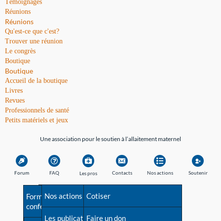
Témoignages
Réunions
Réunions
Qu'est-ce que c'est?
Trouver une réunion
Le congrès
Boutique
Boutique
Accueil de la boutique
Livres
Revues
Professionnels de santé
Petits matériels et jeux
Une association pour le soutien à l’allaitement maternel
Forum
FAQ
Contacts
Nos actions
Soutenir
Les pros
Avant la naissance
Nos actions
Besoin d'aide?
Cotiser
Formations et
conférences
Les débuts
Les publications
Répertoire de tous les
Faire un don