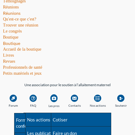
Témoignages
Réunions
Réunions
Qu'est-ce que c'est?
Trouver une réunion
Le congrès
Boutique
Boutique
Accueil de la boutique
Livres
Revues
Professionnels de santé
Petits matériels et jeux
Une association pour le soutien à l’allaitement maternel
Forum
FAQ
Contacts
Nos actions
Soutenir
Les pros
Avant la naissance
Nos actions
Besoin d'aide?
Cotiser
Formations et
conférences
Les débuts
Les publications
Répertoire de tous les
Faire un don