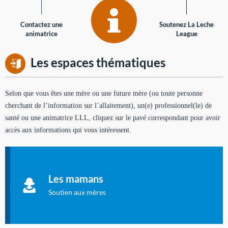
Contactez une
Soutenez La Leche
animatrice
League
Les espaces thématiques
Selon que vous êtes une mère ou une future mère (ou toute personne
cherchant de l’information sur l’allaitement), un(e) professionnel(le) de
santé ou une animatrice LLL, cliquez sur le pavé correspondant pour avoir
accès aux informations qui vous intéressent.
Soutien aux mères
Informations sur l'allaitement et le maternage, pour vous aider
Les mamans
à allaiter et vous informer : toutes les rubriques qui
concernent l'allaitement.
Soutien aux mères