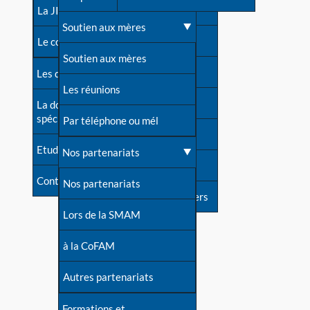
contacts
La JIA
Une difficulté d'allaitement ?
Soutien aux mères
Contact presse
Le congrès
Cas particuliers
Soutien aux mères
Dossier de presse
Les dossiers de l'allaitement
Mythes et vérités
Les réunions
Soutenir LLL
La documentation
spécialisée
Devenir animatrice ?
Par téléphone ou mél
Livre d'or
Etudes récentes
Une question sur le site
Nos partenariats
Forum
Contact
Nos partenariats
S'inscrire à nos newsletters
Lors de la SMAM
à la CoFAM
Autres partenariats
Formations et