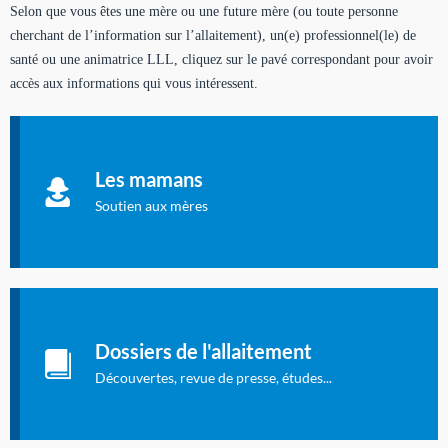
Selon que vous êtes une mère ou une future mère (ou toute personne
cherchant de l’information sur l’allaitement), un(e) professionnel(le) de
santé ou une animatrice LLL, cliquez sur le pavé correspondant pour avoir
accès aux informations qui vous intéressent.
Soutien aux mères
Informations sur l'allaitement et le maternage, pour vous aider
Les mamans
à allaiter et vous informer : toutes les rubriques qui
concernent l'allaitement.
Soutien aux mères
Les dossiers de l'allaitement
Publication en langue française qui fait le point sur les
Dossiers de l'allaitement
dernières études sur l'allaitement publiées dans la presse
internationale.
Découvertes, revue de presse, études...