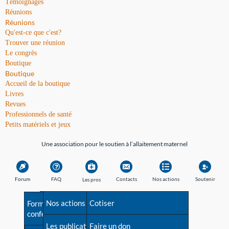
Témoignages
Réunions
Réunions
Qu'est-ce que c'est?
Trouver une réunion
Le congrès
Boutique
Boutique
Accueil de la boutique
Livres
Revues
Professionnels de santé
Petits matériels et jeux
Une association pour le soutien à l’allaitement maternel
Forum
FAQ
Contacts
Nos actions
Soutenir
Les pros
Avant la naissance
Nos actions
Besoin d'aide?
Cotiser
Formations et
conférences
Les débuts
Les publications
Répertoire de tous les
Faire un don