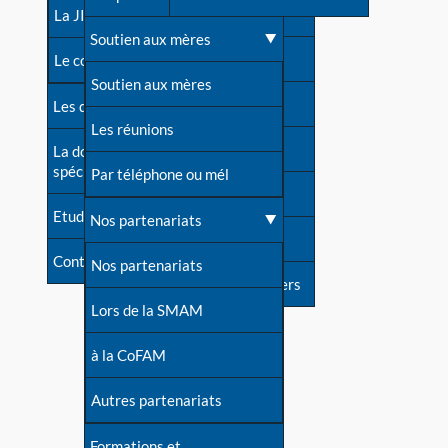
contacts
La JIA
Une difficulté d'allaitement ?
Soutien aux mères
Contact presse
Le congrès
Cas particuliers
Soutien aux mères
Dossier de presse
Les dossiers de l'allaitement
Mythes et vérités
Les réunions
Soutenir LLL
La documentation
spécialisée
Devenir animatrice ?
Par téléphone ou mél
Livre d'or
Etudes récentes
Une question sur le site
Nos partenariats
Forum
Contact
Nos partenariats
S'inscrire à nos newsletters
Lors de la SMAM
à la CoFAM
Autres partenariats
Formations et