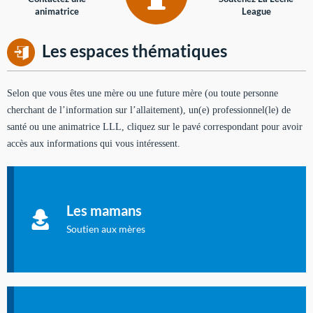
animatrice
League
Les espaces thématiques
Selon que vous êtes une mère ou une future mère (ou toute personne
cherchant de l’information sur l’allaitement), un(e) professionnel(le) de
santé ou une animatrice LLL, cliquez sur le pavé correspondant pour avoir
accès aux informations qui vous intéressent.
Soutien aux mères
Informations sur l'allaitement et le maternage, pour vous aider
Les mamans
à allaiter et vous informer : toutes les rubriques qui
concernent l'allaitement.
Soutien aux mères
Les dossiers de l'allaitement