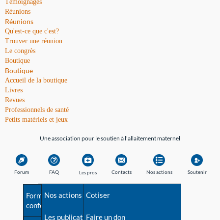
Témoignages
Réunions
Réunions
Qu'est-ce que c'est?
Trouver une réunion
Le congrès
Boutique
Boutique
Accueil de la boutique
Livres
Revues
Professionnels de santé
Petits matériels et jeux
Une association pour le soutien à l’allaitement maternel
Forum
FAQ
Contacts
Nos actions
Soutenir
Les pros
Avant la naissance
Nos actions
Besoin d'aide?
Cotiser
Formations et
conférences
Les débuts
Les publications
Répertoire de tous les
Faire un don