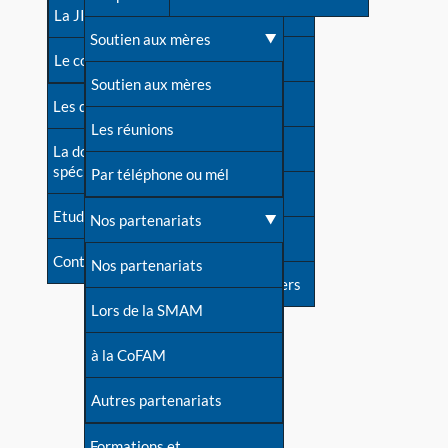
contacts
La JIA
Une difficulté d'allaitement ?
Soutien aux mères
Contact presse
Le congrès
Cas particuliers
Soutien aux mères
Dossier de presse
Les dossiers de l'allaitement
Mythes et vérités
Les réunions
Soutenir LLL
La documentation
spécialisée
Devenir animatrice ?
Par téléphone ou mél
Livre d'or
Etudes récentes
Une question sur le site
Nos partenariats
Forum
Contact
Nos partenariats
S'inscrire à nos newsletters
Lors de la SMAM
à la CoFAM
Autres partenariats
Formations et