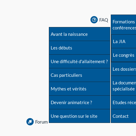
FAQ
Formations 
conférence
Avant la naissance
La JIA
Les débuts
Le congrès
Une difficulté d'allaitement ?
Les dossiers
Cas particuliers
La documen
Mythes et vérités
spécialisée
Devenir animatrice ?
Etudes réc
Une question sur le site
Contact
Forum