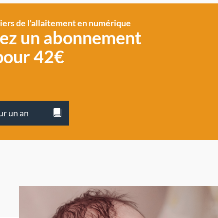
siers de l'allaitement en numérique
vez un abonnement
pour 42€
ur un an