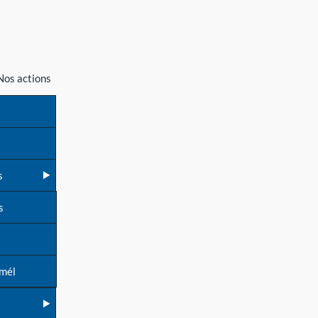
Nos actions
s
s
 mél