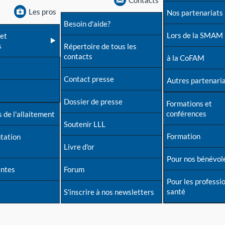
Contacts
Les pros
Nos partenariats
Besoin d'aide?
Lors de la SMAM
et
s
Répertoire de tous les
contacts
à la CoFAM
Contact presse
Autres partenari
Dossier de presse
Formations et
conférences
 de l'allaitement
Soutenir LLL
Formation
tation
Livre d'or
Pour nos bénévol
entes
Forum
Pour les professi
santé
S'inscrire à nos newsletters