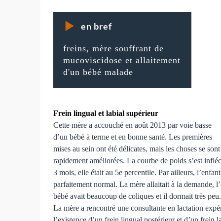
en bref
freins, mère souffrant de
mucoviscidose et allaitement
d'un bébé malade
Frein lingual et labial supérieur
Cette mère a accouché en août 2013 par voie basse
d’un bébé à terme et en bonne santé. Les premières
mises au sein ont été délicates, mais les choses se sont
rapidement améliorées. La courbe de poids s’est infléc
3 mois, elle était au 5e percentile. Par ailleurs, l’enf
parfaitement normal. La mère allaitait à la demande, l’
bébé avait beaucoup de coliques et il dormait très peu.
La mère a rencontré une consultante en lactation expér
l’existence d’un frein lingual postérieur et d’un frein la