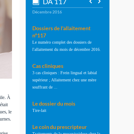
DA 117
Décembre 2016
Dossiers de l'allaitement
n°117
Le numéro complet des dossiers de
l'allaitement du mois de décembre 2016.
Cas cliniques
3 cas cliniques : Frein lingual et labial
supérieur ; Allaitement chez une mère
souffrant de ...
ile. À
Le dossier du mois
était
Tire-lait
ues, le
turnes.
Le coin du prescripteur
prise
Traitements de la mucoviscidose chez la