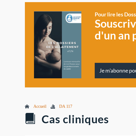
Pour lire les Dos
Souscri
d'un an 
Je m'abonne po
Accueil
DA 117
Cas cliniques