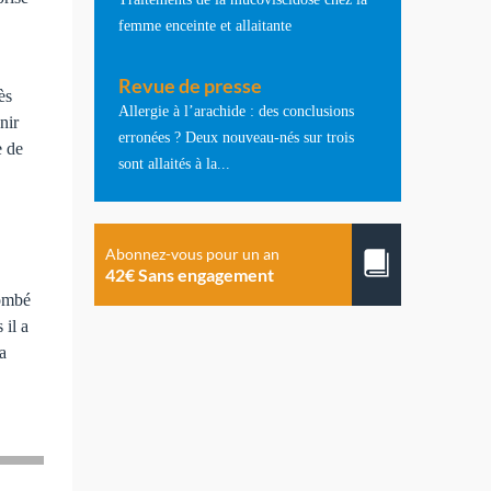
femme enceinte et allaitante
Revue de presse
ès
Allergie à l’arachide : des conclusions
nir
erronées ? Deux nouveau-nés sur trois
e de
sont allaités à la...
Abonnez-vous pour un an
42€ Sans engagement
tombé
 il a
 a