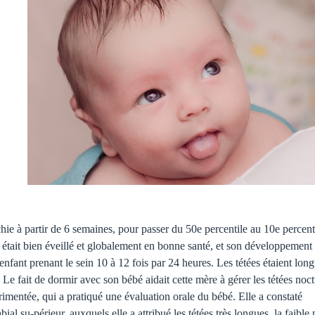
hie à partir de 6 semaines, pour passer du 50e percentile au 10e percent
ant était bien éveillé et globalement en bonne santé, et son développement 
enfant prenant le sein 10 à 12 fois par 24 heures. Les tétées étaient long
 Le fait de dormir avec son bébé aidait cette mère à gérer les tétées noc
imentée, qui a pratiqué une évaluation orale du bébé. Elle a constaté
bial su-périeur, auxquels elle a attribué les tétées très longues, la faible 