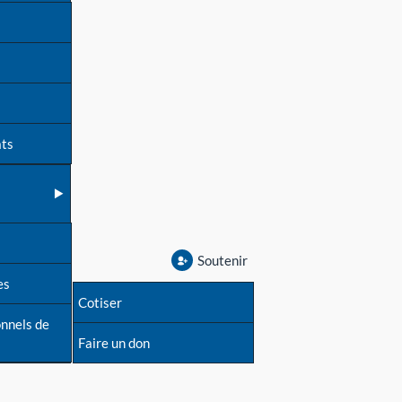
ats
Soutenir
es
Cotiser
onnels de
Faire un don