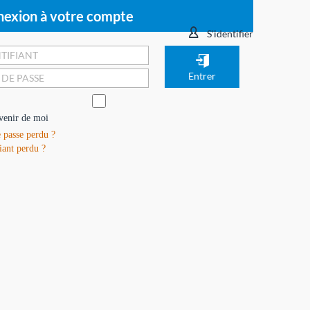
exion à votre compte
S'identifier
venir de moi
 passe perdu ?
iant perdu ?