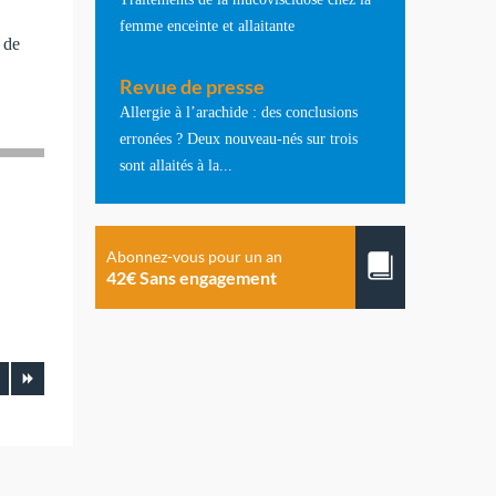
femme enceinte et allaitante
t de
Revue de presse
Allergie à l’arachide : des conclusions
erronées ? Deux nouveau-nés sur trois
sont allaités à la...
Abonnez-vous pour un an
42€ Sans engagement