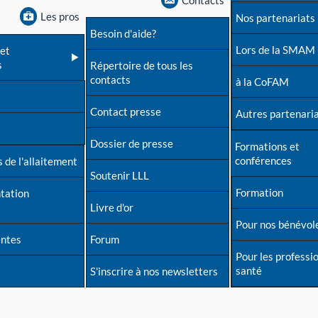
Contacts
Les pros
Nos partenariats
Besoin d'aide?
Lors de la SMAM
et
s
Répertoire de tous les
contacts
à la CoFAM
Contact presse
Autres partenari
Dossier de presse
Formations et
conférences
 de l'allaitement
Soutenir LLL
Formation
tation
Livre d'or
Pour nos bénévol
entes
Forum
Pour les professi
santé
S'inscrire à nos newsletters