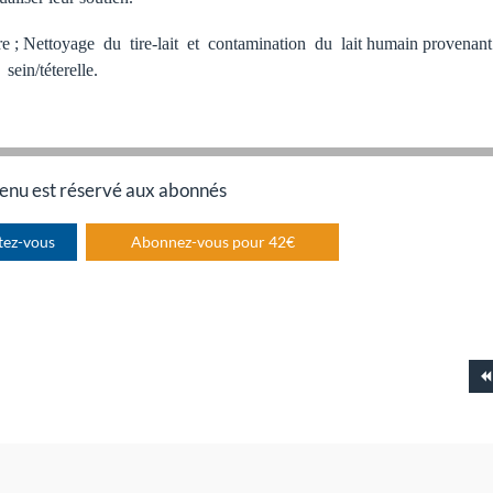
le mère ; Nettoyage du tire-lait et contamination du lait humain provenan
ein/téterelle.
enu est réservé aux abonnés
tez-vous
Abonnez-vous pour 42€