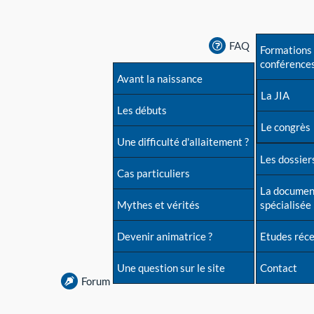
FAQ
Formations 
conférence
Avant la naissance
La JIA
Les débuts
Le congrès
Une difficulté d'allaitement ?
Les dossiers
Cas particuliers
La documen
Mythes et vérités
spécialisée
Devenir animatrice ?
Etudes réc
Une question sur le site
Contact
Forum