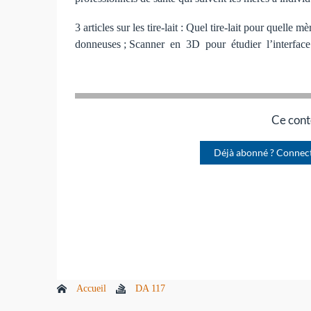
3 articles sur les tire-lait : Quel tire-lait pour quel
donneuses ; Scanner en 3D pour étudier l’interface s
Ce cont
Déjà abonné ? Connec
Accueil
DA 117