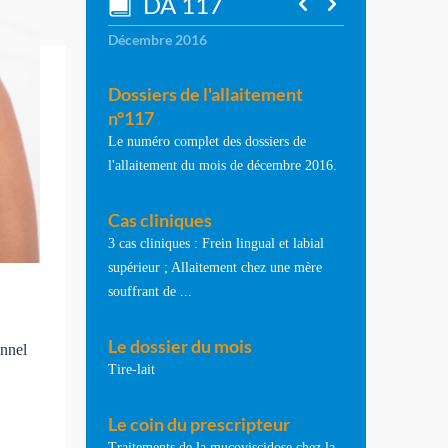
DA 117
Décembre 2016
Dossiers de l'allaitement
n°117
Le numéro complet des dossiers de
l'allaitement du mois de décembre 2016.
Cas cliniques
3 cas cliniques : Frein lingual et labial
supérieur ; Allaitement chez une mère
souffrant de ...
Le dossier du mois
onnel
Tire-lait
Le coin du prescripteur
Traitements de la mucoviscidose chez la