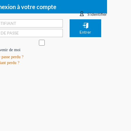
exion à votre compte
S'identifier
venir de moi
 passe perdu ?
iant perdu ?