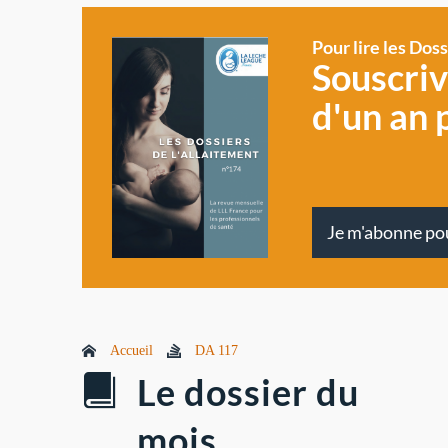
Pour lire les Dos
Souscri
d'un an 
Je m'abonne po
Accueil
DA 117
Le dossier du
mois