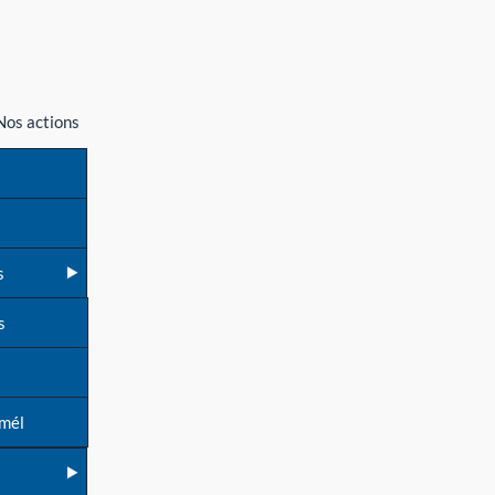
Nos actions
s
s
 mél