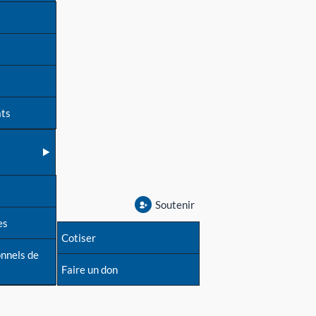
ats
Soutenir
es
Cotiser
onnels de
Faire un don