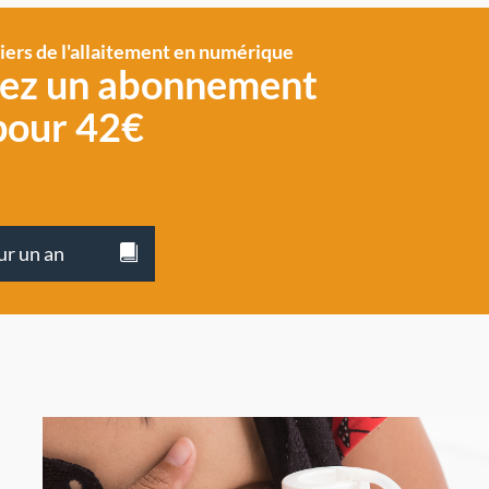
siers de l'allaitement en numérique
vez un abonnement
pour 42€
ur un an