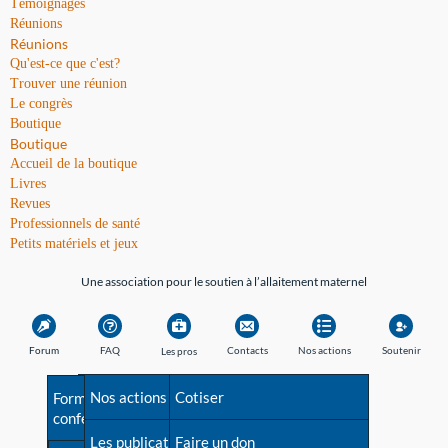
Témoignages
Réunions
Réunions
Qu'est-ce que c'est?
Trouver une réunion
Le congrès
Boutique
Boutique
Accueil de la boutique
Livres
Revues
Professionnels de santé
Petits matériels et jeux
Une association pour le soutien à l’allaitement maternel
Forum
FAQ
Contacts
Nos actions
Soutenir
Les pros
Avant la naissance
Nos actions
Besoin d'aide?
Cotiser
Formations et
conférences
Les débuts
Les publications
Répertoire de tous les
Faire un don