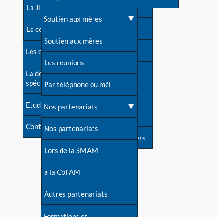
contacts
La JIA
Une difficulté d'allaitement ?
Soutien aux mères
Contact presse
Le congrès
Cas particuliers
Soutien aux mères
Dossier de presse
Les dossiers de l'allaitement
Mythes et vérités
Les réunions
Soutenir LLL
La documentation
spécialisée
Devenir animatrice ?
Par téléphone ou mél
Livre d'or
Etudes récentes
Une question sur le site
Nos partenariats
Forum
Contact
Nos partenariats
S'inscrire à nos newsletters
Lors de la SMAM
à la CoFAM
Autres partenariats
Formations et