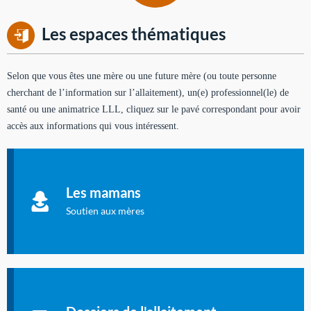
Les espaces thématiques
Selon que vous êtes une mère ou une future mère (ou toute personne
cherchant de l’information sur l’allaitement), un(e) professionnel(le) de
santé ou une animatrice LLL, cliquez sur le pavé correspondant pour avoir
accès aux informations qui vous intéressent.
Soutien aux mères
Informations sur l'allaitement et le maternage, pour vous aider
Les mamans
à allaiter et vous informer : toutes les rubriques qui
concernent l'allaitement.
Soutien aux mères
Les dossiers de l'allaitement
Publication en langue française qui fait le point sur les