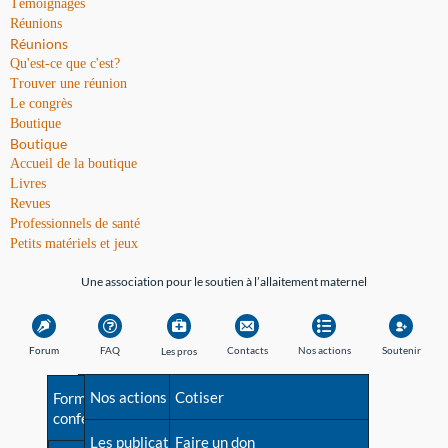
Témoignages
Réunions
Réunions
Qu'est-ce que c'est?
Trouver une réunion
Le congrès
Boutique
Boutique
Accueil de la boutique
Livres
Revues
Professionnels de santé
Petits matériels et jeux
Une association pour le soutien à l’allaitement maternel
Forum
FAQ
Contacts
Nos actions
Soutenir
Les pros
Avant la naissance
Nos actions
Besoin d'aide?
Cotiser
Formations et
conférences
Les débuts
Les publications
Répertoire de tous les
Faire un don