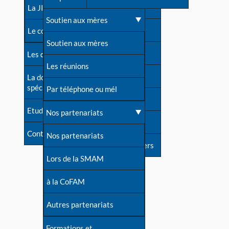
contacts
La JIA
Une difficulté d'allaitement ?
Soutien aux mères
Contact presse
Le congrès
Cas particuliers
Soutien aux mères
Dossier de presse
Les dossiers de l'allaitement
Mythes et vérités
Les réunions
Soutenir LLL
La documentation
spécialisée
Devenir animatrice ?
Par téléphone ou mél
Livre d'or
Etudes récentes
Une question sur le site
Nos partenariats
Forum
Contact
Nos partenariats
S'inscrire à nos newsletters
Lors de la SMAM
à la CoFAM
Autres partenariats
Formations et