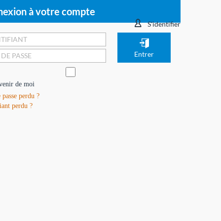
exion à votre compte
S'identifier
venir de moi
 passe perdu ?
iant perdu ?