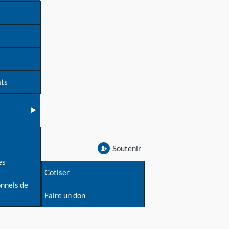
ats
Soutenir
es
Cotiser
onnels de
Faire un don