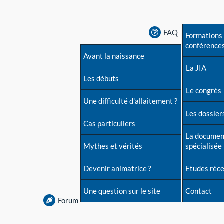
FAQ
Formations 
conférence
Avant la naissance
La JIA
Les débuts
Le congrès
Une difficulté d'allaitement ?
Les dossiers
Cas particuliers
La documen
Mythes et vérités
spécialisée
Devenir animatrice ?
Etudes réc
Une question sur le site
Contact
Forum