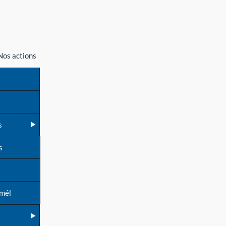
Nos actions
s
s
 mél