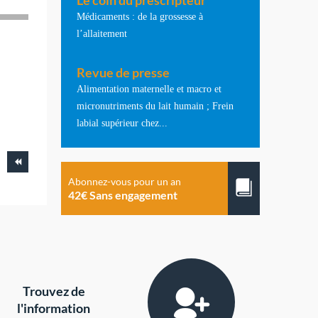
Le coin du prescripteur
Médicaments : de la grossesse à
l’allaitement
Revue de presse
Alimentation maternelle et macro et
micronutriments du lait humain ; Frein
labial supérieur chez...
Abonnez-vous pour un an
42€ Sans engagement
Trouvez de
l'information