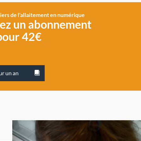
siers de l'allaitement en numérique
vez un abonnement
pour 42€
ur un an