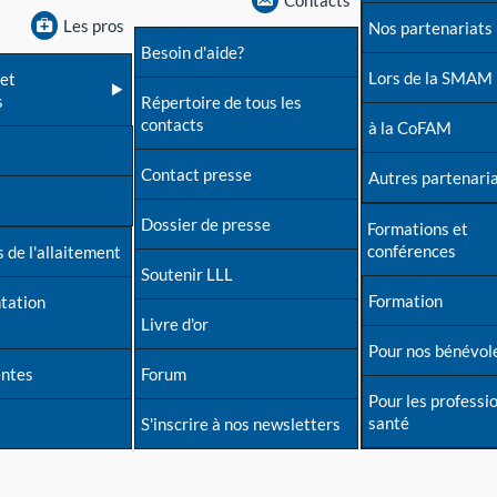
Contacts
Les pros
Nos partenariats
Besoin d'aide?
Lors de la SMAM
et
s
Répertoire de tous les
contacts
à la CoFAM
Contact presse
Autres partenari
Dossier de presse
Formations et
conférences
 de l'allaitement
Soutenir LLL
Formation
tation
Livre d'or
Pour nos bénévol
entes
Forum
Pour les professi
santé
S'inscrire à nos newsletters