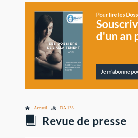
Pour lire les Dos
Souscri
d'un an 
Je m'abonne po
Accueil
DA 133
Revue de presse