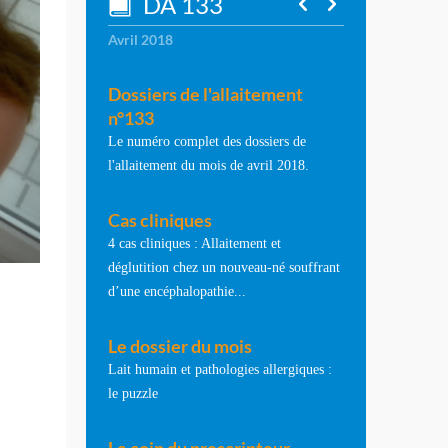
DA 133
Avril 2018
Dossiers de l'allaitement
n°133
Le numéro complet des dossiers de
l'allaitement du mois de avril 2018.
Cas cliniques
4 cas cliniques : Allaitement et
déglutition chez un nouveau-né souffrant
d’une encéphalopathie...
Le dossier du mois
Lait humain et pathologies allergiques :
le puzzle