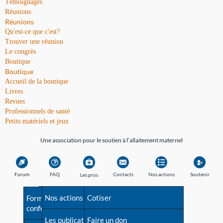
Témoignages
Réunions
Réunions
Qu'est-ce que c'est?
Trouver une réunion
Le congrès
Boutique
Boutique
Accueil de la boutique
Livres
Revues
Professionnels de santé
Petits matériels et jeux
Une association pour le soutien à l’allaitement maternel
Forum
FAQ
Contacts
Nos actions
Soutenir
Les pros
Avant la naissance
Nos actions
Besoin d'aide?
Cotiser
Formations et
conférences
Les débuts
Les publications
Répertoire de tous les
Faire un don