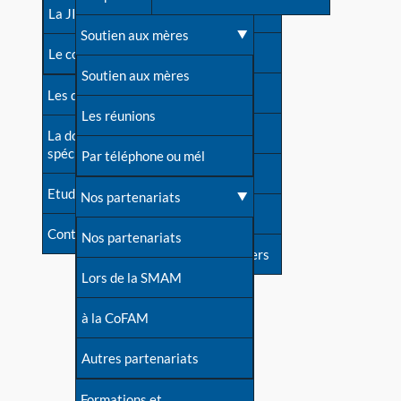
contacts
La JIA
Une difficulté d'allaitement ?
Soutien aux mères
Contact presse
Le congrès
Cas particuliers
Soutien aux mères
Dossier de presse
Les dossiers de l'allaitement
Mythes et vérités
Les réunions
Soutenir LLL
La documentation
spécialisée
Devenir animatrice ?
Par téléphone ou mél
Livre d'or
Etudes récentes
Une question sur le site
Nos partenariats
Forum
Contact
Nos partenariats
S'inscrire à nos newsletters
Lors de la SMAM
à la CoFAM
Autres partenariats
Formations et