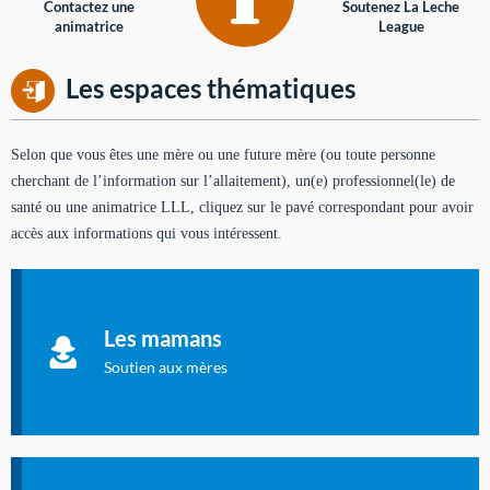
Contactez une
Soutenez La Leche
animatrice
League
Les espaces thématiques
Selon que vous êtes une mère ou une future mère (ou toute personne
cherchant de l’information sur l’allaitement), un(e) professionnel(le) de
santé ou une animatrice LLL, cliquez sur le pavé correspondant pour avoir
accès aux informations qui vous intéressent.
Soutien aux mères
Informations sur l'allaitement et le maternage, pour vous aider
Les mamans
à allaiter et vous informer : toutes les rubriques qui
concernent l'allaitement.
Soutien aux mères
Les dossiers de l'allaitement