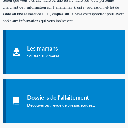
Selon que vous êtes une mère ou une future mère (ou toute personne
cherchant de l’information sur l’allaitement), un(e) professionnel(le) de
santé ou une animatrice LLL, cliquez sur le pavé correspondant pour avoir
accès aux informations qui vous intéressent.
Soutien aux mères
Informations sur l'allaitement et le maternage, pour vous aider
Les mamans
à allaiter et vous informer : toutes les rubriques qui
concernent l'allaitement.
Soutien aux mères
Les dossiers de l'allaitement
Publication en langue française qui fait le point sur les
Dossiers de l'allaitement
dernières études sur l'allaitement publiées dans la presse
internationale.
Découvertes, revue de presse, études...