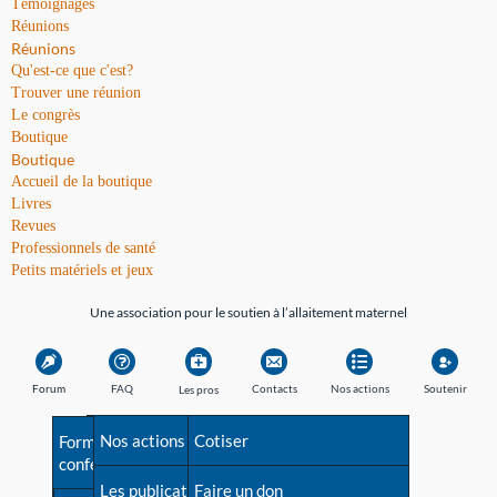
Témoignages
Réunions
Réunions
Qu'est-ce que c'est?
Trouver une réunion
Le congrès
Boutique
Boutique
Accueil de la boutique
Livres
Revues
Professionnels de santé
Petits matériels et jeux
Une association pour le soutien à l’allaitement maternel
Forum
FAQ
Contacts
Nos actions
Soutenir
Les pros
Avant la naissance
Nos actions
Besoin d'aide?
Cotiser
Formations et
conférences
Les débuts
Les publications
Répertoire de tous les
Faire un don