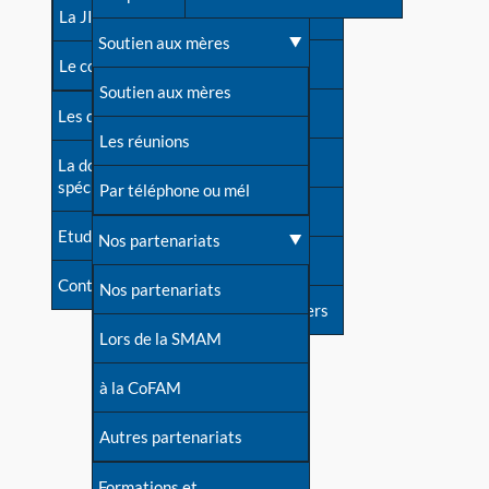
contacts
La JIA
Une difficulté d'allaitement ?
Soutien aux mères
Contact presse
Le congrès
Cas particuliers
Soutien aux mères
Dossier de presse
Les dossiers de l'allaitement
Mythes et vérités
Les réunions
Soutenir LLL
La documentation
spécialisée
Devenir animatrice ?
Par téléphone ou mél
Livre d'or
Etudes récentes
Une question sur le site
Nos partenariats
Forum
Contact
Nos partenariats
S'inscrire à nos newsletters
Lors de la SMAM
à la CoFAM
Autres partenariats
Formations et