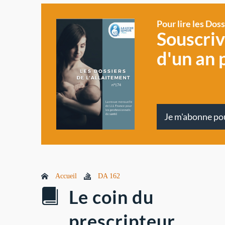
Pour lire les Dos
Souscri
d'un an 
Je m'abonne po
Accueil
DA 162
Le coin du
prescripteur