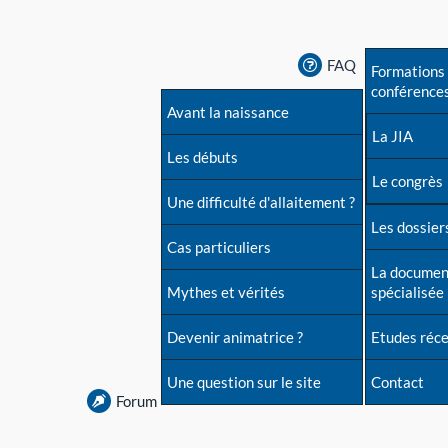
FAQ
Formations 
conférence
Avant la naissance
La JIA
Les débuts
Le congrès
Une difficulté d'allaitement ?
Les dossiers
Cas particuliers
La documen
Mythes et vérités
spécialisée
Devenir animatrice ?
Etudes réc
Une question sur le site
Contact
Forum