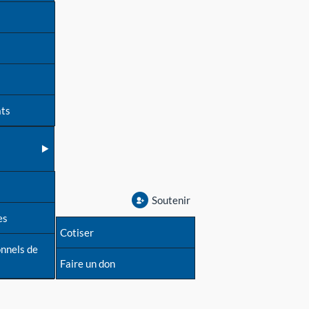
ats
Soutenir
es
Cotiser
onnels de
Faire un don