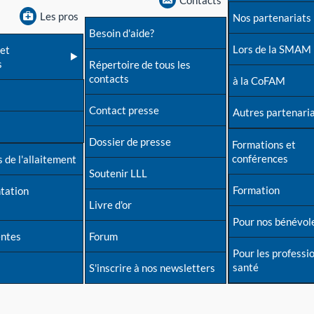
Contacts
Les pros
Nos partenariats
Besoin d'aide?
Lors de la SMAM
et
s
Répertoire de tous les
contacts
à la CoFAM
Contact presse
Autres partenari
Dossier de presse
Formations et
conférences
 de l'allaitement
Soutenir LLL
Formation
tation
Livre d'or
Pour nos bénévol
entes
Forum
Pour les professi
santé
S'inscrire à nos newsletters