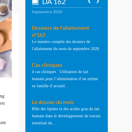
DA 162
Septembre 2020
Dossiers de l'allaitement
n°162
Le numéro complet des dossiers de
l'allaitement du mois de septembre 2020.
Cas cliniques
4 cas cliniques : Utilisation de lait
humain pour l’alimentation d’un enfant
en famille d’accueil...
ong
Le dossier du mois
 ou
Rôle des lipides et des acides gras du lait
humain dans le développement du tractus
 une
intestinal du...