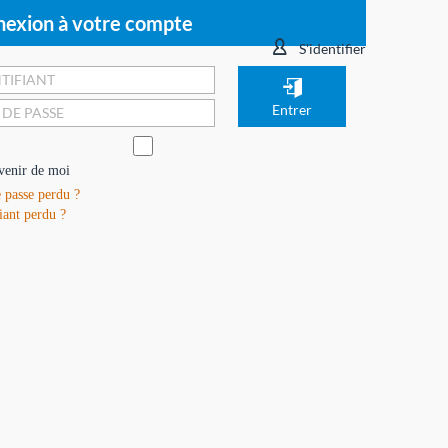
exion à votre compte
S'identifier
venir de moi
 passe perdu ?
iant perdu ?