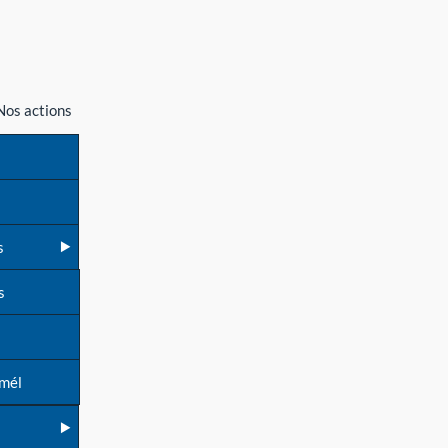
Nos actions
s
s
 mél