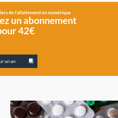
siers de l'allaitement en numérique
vez un abonnement
pour 42€
ur un an