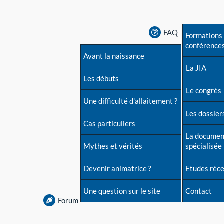
FAQ
Formations 
conférence
Avant la naissance
La JIA
Les débuts
Le congrès
Une difficulté d'allaitement ?
Les dossiers
Cas particuliers
La documen
Mythes et vérités
spécialisée
Devenir animatrice ?
Etudes réc
Une question sur le site
Contact
Forum