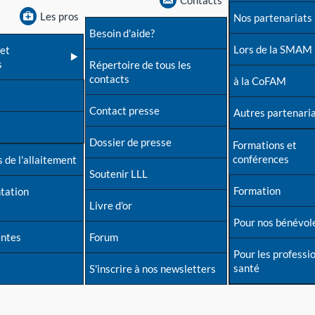
Contacts
Les pros
Nos partenariats
Besoin d'aide?
Lors de la SMAM
et
s
Répertoire de tous les
contacts
à la CoFAM
Contact presse
Autres partenari
Dossier de presse
Formations et
conférences
 de l'allaitement
Soutenir LLL
Formation
tation
Livre d'or
Pour nos bénévol
entes
Forum
Pour les professi
santé
S'inscrire à nos newsletters