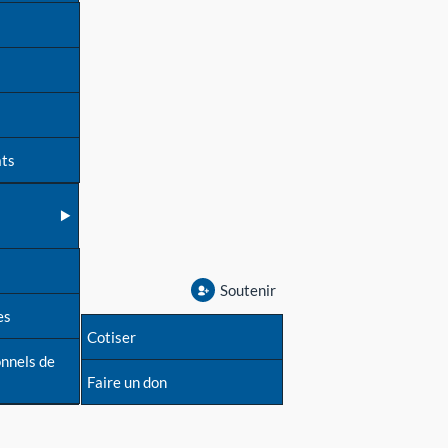
ats
Soutenir
es
Cotiser
onnels de
Faire un don