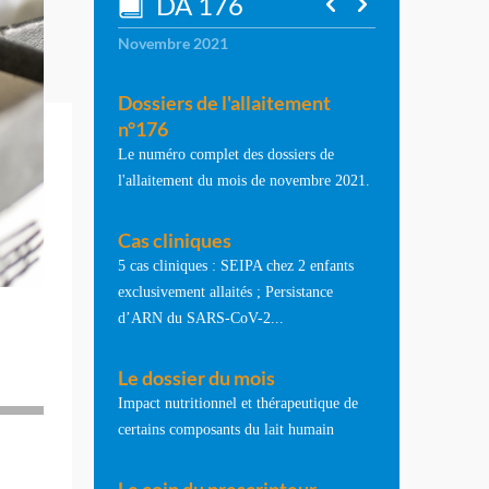
DA 176
Novembre 2021
Dossiers de l'allaitement
n°176
Le numéro complet des dossiers de
l'allaitement du mois de novembre 2021.
Cas cliniques
5 cas cliniques : SEIPA chez 2 enfants
exclusivement allaités ; Persistance
d’ARN du SARS-CoV-2...
Le dossier du mois
Impact nutritionnel et thérapeutique de
certains composants du lait humain