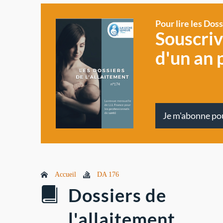
Pour lire les Dos
Souscri
d'un an 
Je m'abonne po
Accueil
DA 176
Dossiers de
l'allaitement