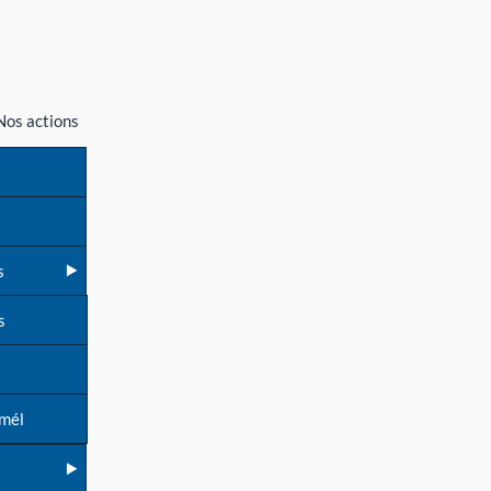
Nos actions
s
s
 mél