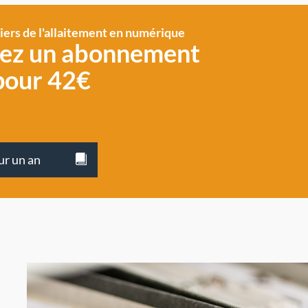
siers de l'allaitement en numérique
vez un abonnement
pour 42€
ur un an