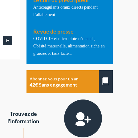
Le coin du prescripteur
Anticoagulants oraux directs pendant
l’allaitement
Revue de presse
COVID-19 et microbiote néonatal ;
Obésité maternelle, alimentation riche en
graisses et taux lacté...
Abonnez-vous pour un an
42€ Sans engagement
Trouvez de
l'information