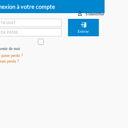
exion à votre compte
S'identifier
venir de moi
 passe perdu ?
iant perdu ?