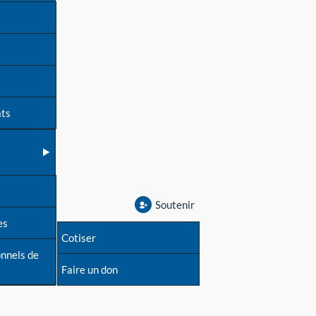
ats
Soutenir
es
Cotiser
onnels de
Faire un don