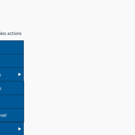
Nos actions
s
s
 mél