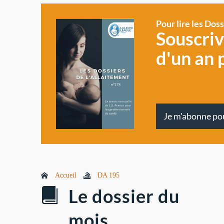
Pour lire les Dos
Souscri
d'un an 
Je m'abonne po
Accueil
DA 195
Le dossier du
mois