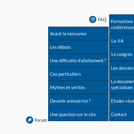
FAQ
Formations 
conférence
Avant la naissance
La JIA
Les débuts
Le congrès
Une difficulté d'allaitement ?
Les dossiers
Cas particuliers
La documen
Mythes et vérités
spécialisée
Devenir animatrice ?
Etudes réc
Une question sur le site
Contact
Forum