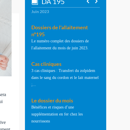
DA 195
Juin 2023
Dossiers de l'allaitement
n°195
Le numéro complet des dossiers de
l'allaitement du mois de juin 2023.
Cas cliniques
3 cas cliniques : Transfert du zolpidem
dans le sang du cordon et le lait maternel
;...
sera
Le dossier du mois
ui
Bénéfices et risques d’une
supplémentation en fer chez les
s
nourrissons
rive
vement