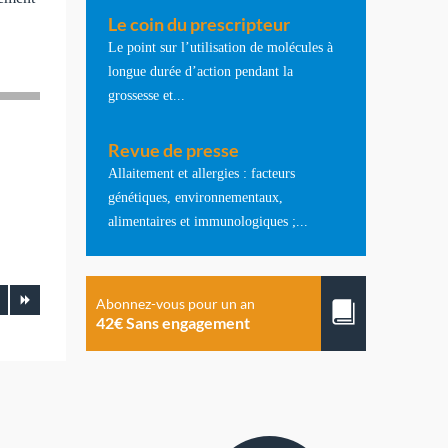
Le coin du prescripteur
Le point sur l’utilisation de molécules à
longue durée d’action pendant la
grossesse et...
Revue de presse
Allaitement et allergies : facteurs
génétiques, environnementaux,
alimentaires et immunologiques ;...
Abonnez-vous pour un an
42€ Sans engagement