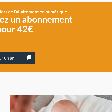
siers de l'allaitement en numérique
vez un abonnement
pour 42€
ur un an