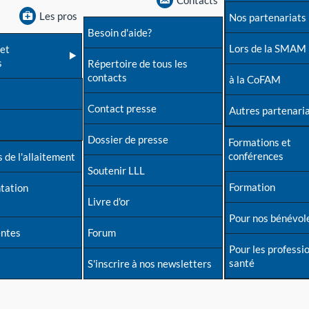
Contacts
Les pros
Nos partenariats
Besoin d'aide?
Lors de la SMAM
et
s
Répertoire de tous les
contacts
à la CoFAM
Contact presse
Autres partenari
Dossier de presse
Formations et
conférences
 de l'allaitement
Soutenir LLL
Formation
tation
Livre d'or
Pour nos bénévol
entes
Forum
Pour les professi
santé
S'inscrire à nos newsletters