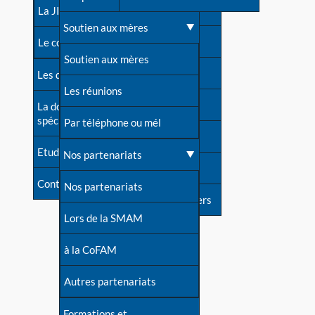
contacts
La JIA
Une difficulté d'allaitement ?
Soutien aux mères
Contact presse
Le congrès
Cas particuliers
Soutien aux mères
Dossier de presse
Les dossiers de l'allaitement
Mythes et vérités
Les réunions
Soutenir LLL
La documentation
spécialisée
Devenir animatrice ?
Par téléphone ou mél
Livre d'or
Etudes récentes
Une question sur le site
Nos partenariats
Forum
Contact
Nos partenariats
S'inscrire à nos newsletters
Lors de la SMAM
à la CoFAM
Autres partenariats
Formations et