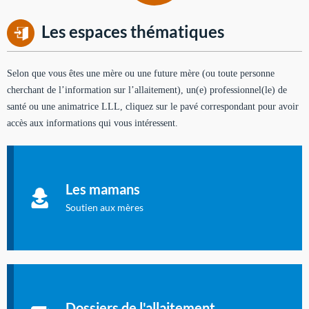
Les espaces thématiques
Selon que vous êtes une mère ou une future mère (ou toute personne
cherchant de l’information sur l’allaitement), un(e) professionnel(le) de
santé ou une animatrice LLL, cliquez sur le pavé correspondant pour avoir
accès aux informations qui vous intéressent.
Soutien aux mères
Informations sur l'allaitement et le maternage, pour vous aider
Les mamans
à allaiter et vous informer : toutes les rubriques qui
concernent l'allaitement.
Soutien aux mères
Les dossiers de l'allaitement
Publication en langue française qui fait le point sur les
Dossiers de l'allaitement