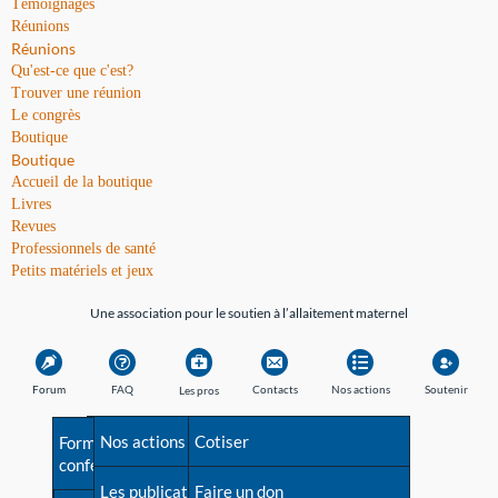
Témoignages
Réunions
Réunions
Qu'est-ce que c'est?
Trouver une réunion
Le congrès
Boutique
Boutique
Accueil de la boutique
Livres
Revues
Professionnels de santé
Petits matériels et jeux
Une association pour le soutien à l’allaitement maternel
Forum
FAQ
Contacts
Nos actions
Soutenir
Les pros
Avant la naissance
Nos actions
Besoin d'aide?
Cotiser
Formations et
conférences
Les débuts
Les publications
Répertoire de tous les
Faire un don