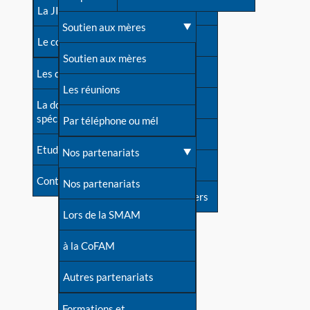
contacts
La JIA
Une difficulté d'allaitement ?
Soutien aux mères
Contact presse
Le congrès
Cas particuliers
Soutien aux mères
Dossier de presse
Les dossiers de l'allaitement
Mythes et vérités
Les réunions
Soutenir LLL
La documentation
spécialisée
Devenir animatrice ?
Par téléphone ou mél
Livre d'or
Etudes récentes
Une question sur le site
Nos partenariats
Forum
Contact
Nos partenariats
S'inscrire à nos newsletters
Lors de la SMAM
à la CoFAM
Autres partenariats
Formations et