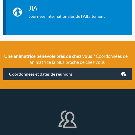
La Cité des Sciences et de l’Industrie a accueilli en novembre
JIA
2019 la 11e Journée Internationale de l’Allaitement, un
évènement exceptionnel organisé par LLL France.
Journées Internationales de l'Allaitement
Une animatrice bénévole près de chez vous ?
Coordonnées de
l’animatrice la plus proche de chez vous
Coordonnées et dates de réunions