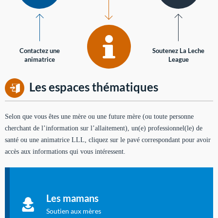
Contactez une
Soutenez La Leche
animatrice
League
Les espaces thématiques
Selon que vous êtes une mère ou une future mère (ou toute personne
cherchant de l’information sur l’allaitement), un(e) professionnel(le) de
santé ou une animatrice LLL, cliquez sur le pavé correspondant pour avoir
accès aux informations qui vous intéressent.
Soutien aux mères
Informations sur l'allaitement et le maternage, pour vous aider
Les mamans
à allaiter et vous informer : toutes les rubriques qui
concernent l'allaitement.
Soutien aux mères