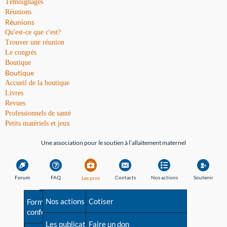
Témoignages
Réunions
Réunions
Qu'est-ce que c'est?
Trouver une réunion
Le congrès
Boutique
Boutique
Accueil de la boutique
Livres
Revues
Professionnels de santé
Petits matériels et jeux
Une association pour le soutien à l’allaitement maternel
Forum
FAQ
Contacts
Nos actions
Soutenir
Les pros
Avant la naissance
Nos actions
Besoin d'aide?
Cotiser
Formations et
conférences
Les débuts
Les publications
Répertoire de tous les
Faire un don