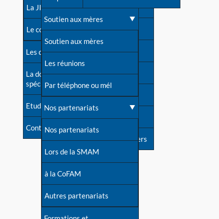
contacts
La JIA
Une difficulté d'allaitement ?
Soutien aux mères
Contact presse
Le congrès
Cas particuliers
Soutien aux mères
Dossier de presse
Les dossiers de l'allaitement
Mythes et vérités
Les réunions
Soutenir LLL
La documentation
spécialisée
Devenir animatrice ?
Par téléphone ou mél
Livre d'or
Etudes récentes
Une question sur le site
Nos partenariats
Forum
Contact
Nos partenariats
S'inscrire à nos newsletters
Lors de la SMAM
à la CoFAM
Autres partenariats
Formations et