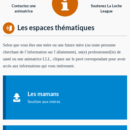
Contactez une
Soutenez La Leche
animatrice
League
Les espaces thématiques
Selon que vous êtes une mère ou une future mère (ou toute personne
cherchant de l’information sur l’allaitement), un(e) professionnel(le) de
santé ou une animatrice LLL, cliquez sur le pavé correspondant pour avoir
accès aux informations qui vous intéressent.
Soutien aux mères
Informations sur l'allaitement et le maternage, pour vous aider
Les mamans
à allaiter et vous informer : toutes les rubriques qui
concernent l'allaitement.
Soutien aux mères