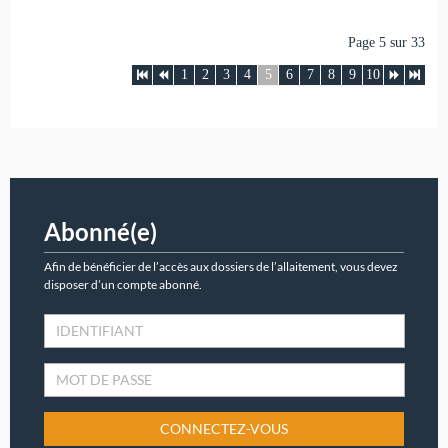
Page 5 sur 33
1
2
3
4
5
6
7
8
9
10
Abonné(e)
Afin de bénéficier de l’accès aux dossiers de l’allaitement, vous devez
disposer d’un compte abonné.
CONNECTEZ-VOUS