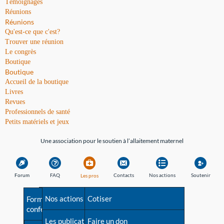
Témoignages
Réunions
Réunions
Qu'est-ce que c'est?
Trouver une réunion
Le congrès
Boutique
Boutique
Accueil de la boutique
Livres
Revues
Professionnels de santé
Petits matériels et jeux
Une association pour le soutien à l’allaitement maternel
Forum
FAQ
Contacts
Nos actions
Soutenir
Les pros
Avant la naissance
Nos actions
Besoin d'aide?
Cotiser
Formations et
conférences
Les débuts
Les publications
Répertoire de tous les
Faire un don